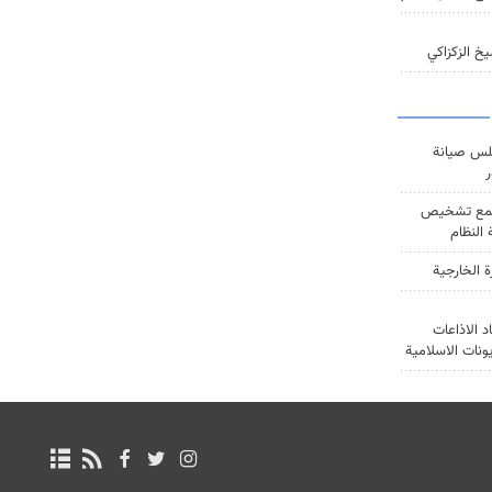
خ الزكزاكي
س صيانة
ر
ع تشخيص
النظام
ة الخارجية
د الاذاعات
يونات الاسلامية