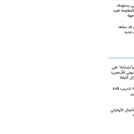
ني يستهدف
المقاومة تعيد
جهة
 قد سقط،
 جديد
و"تشذابة" على
وني للأربعين؛
زال كثيفة
ة لتدريب قادة
ين
أعمال الأوكراني