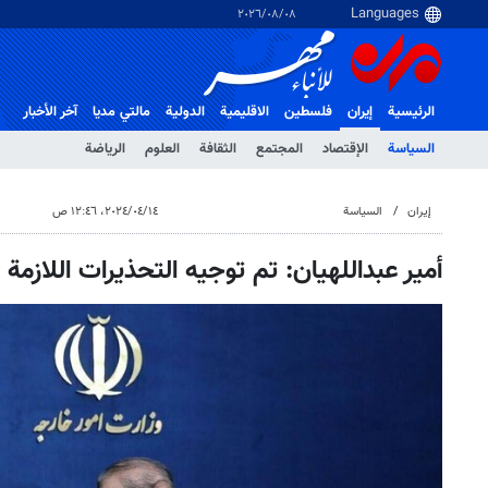
٠٨‏/٠٨‏/٢٠٢٦
الرئيسية
إيران
فلسطین
الاقلیمیة
الدولية
مالتي مدیا
آخر الأخبار
السياسة
الإقتصاد
المجتمع
الثقافة
العلوم
الرياضة
إيران
السياسة
١٤‏/٠٤‏/٢٠٢٤، ١٢:٤٦ ص
أمير عبداللهيان: تم توجيه التحذيرات اللازمة ل