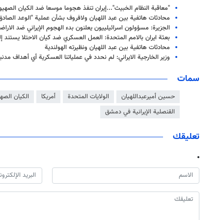
"معاقبة النظام الخبيث"...إيران تنفذ هجوما موسعا ضد الكيان الصهيون
محادثات هاتفية بين عبد اللهيان ولافروف بشأن عملية "الوعد الصادق
الجزيرة: مسؤولون اسرائيلييون يعلنون بدء الهجوم الإيراني ضد الاراض
بعثة ايران بالامم المتحدة: العمل العسكري ضد كيان الاحتلا يستند إلى المادة 51 من ميثاق ا
محادثات هاتفية بين عبد اللهيان ونظيرته الهولندية
وزير الخارجية الايراني: لم نحدد في عملیاتنا العسکرية أي أهداف مدني
سمات
حسين أميرعبداللهيان
الولايات المتحدة
أمريكا
الكيان الصه
القنصلية الإيرانية في دمشق
تعليقك