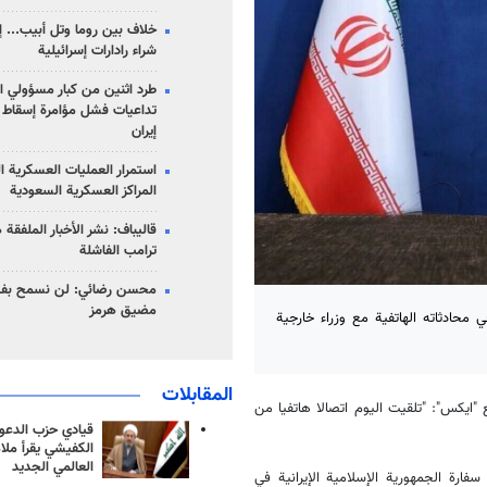
خلاف بين روما وتل أبيب... إ
شراء رادارات إسرائيلية
طرد اثنين من كبار مسؤولي ال
تداعيات فشل مؤامرة إسقاط ا
إيران
استمرار العمليات العسكرية ا
المراكز العسكرية السعودية
قاليباف: نشر الأخبار الملفقة
ترامب الفاشلة
محسن رضائي: لن نسمح بفتح
مضيق هرمز
 محادثاته الهاتفية مع وزراء خارجية
المقابلات
"ايكس": "تلقيت اليوم اتصالا هاتفيا من
قيادي حزب الدعوة
الكفيشي يقرأ ملا
العالمي الجديد
 سفارة الجمهورية الإسلامية الإيرانية في