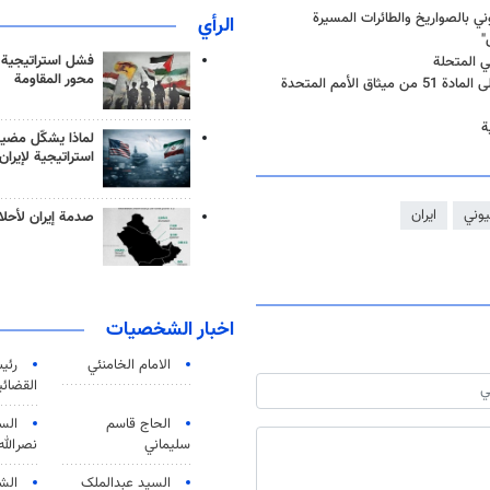
ي بالصواريخ والطائرات المسيرة
الرأي
"
فشل استراتيجية
ي المتحلة
محور المقاومة
لأمم المتحدة
ة
لماذا يشكّل مضيق
استراتيجية لإيران
يوني
ايران
صدمة إيران لأحلام
اخبار الشخصيات
الامام الخامنئي
رئی
القضائی
الحاج قاسم
الس
سليماني
نصرالله
السید عبدالملک
الش