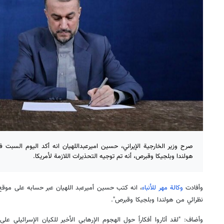
صرح وزير الخارجية الإيراني، حسين اميرعبداللهيان انه أكد اليوم السبت في
هولندا وبلجيكا وقبرص، أنه تم توجيه التحذيرات اللازمة لأمريكا.
وأفادت
وكالة مهر للأنباء
، انه كتب حسين أميرعبد اللهيان عبر حسابه على موقع 
نظرائي من هولندا وبلجيكا وقبرص".
وأضاف: "لقد أثاروا أفكاراً حول الهجوم الإرهابي الأخير للكيان الإسرائيلي على