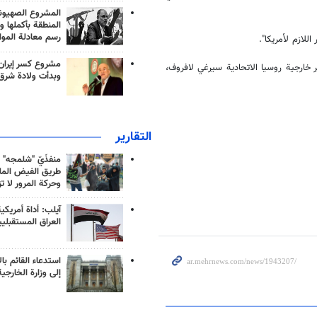
المشروع الصهيو
المنطقة بأكملها و
رسم معادلة الموا
للازم لأمريكا".
مشروع كسر إيران
ير خارجية روسيا الاتحادية سيرغي لافروف،
وبدأت ولادة شرق
التقارير
منفذَيّ "شلمجه" 
طريق الفيض الملي
وحركة المرور لا ت
آيلب: أداة أمريكي
العراق المستقبلي
استدعاء القائم بال
إلى وزارة الخارجية