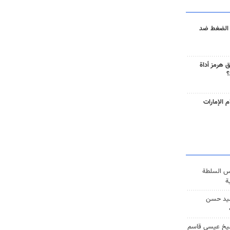
 الضغط ضد
 هرمز أداة
؟
 الإمارات
س السلطة
ة
يد حسن
يخ عيسى قاسم