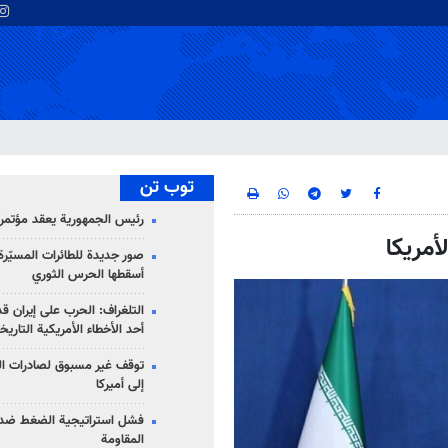
توب تن
رئيس الجمهورية يعقد مؤتمراً 
أمريكا
صور جديدة للطائرات المسيّرة 
أسقطها الحرس الثوري
التلغراف: الحرب على إيران ق
أحد الأخطاء الأمريكية التاريخ
توقف غير مسبوق لصادرات ال
إلى أميركا
فشل استراتيجية الضغط ضد
المقاومة