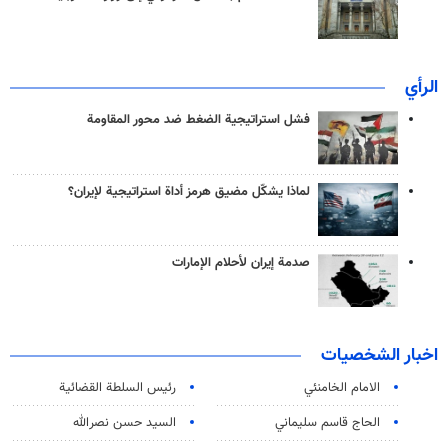
الرأي
فشل استراتيجية الضغط ضد محور المقاومة
لماذا يشكّل مضيق هرمز أداة استراتيجية لإيران؟
صدمة إيران لأحلام الإمارات
اخبار الشخصيات
الامام الخامنئي
رئیس السلطة القضائیة
الحاج قاسم سليماني
السيد حسن نصرالله