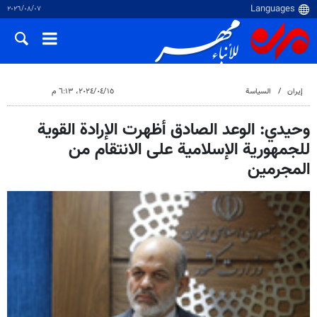
٠٧‏/٠٨‏/٢٠٢٦
إيران
السياسة
١٥‏/٠٤‏/٢٠٢٤، ٦:١٣ م
وحيدي: الوعد الصادق أظهرت الإرادة القوية
للجمهورية الإسلامية على الانتقام من
المجرمين