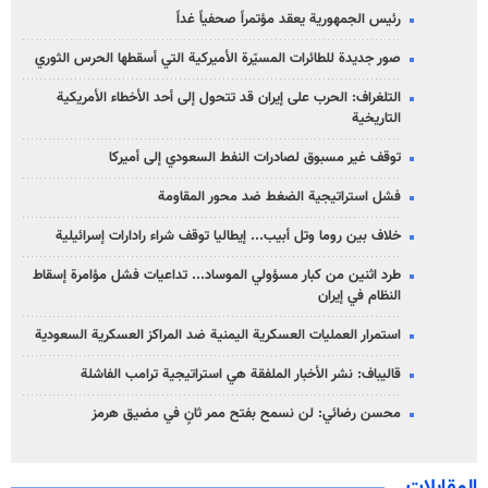
رئيس الجمهورية يعقد مؤتمراً صحفياً غداً
صور جديدة للطائرات المسيّرة الأميركية التي أسقطها الحرس الثوري
التلغراف: الحرب على إيران قد تتحول إلى أحد الأخطاء الأمريكية
التاريخية
توقف غير مسبوق لصادرات النفط السعودي إلى أميركا
فشل استراتيجية الضغط ضد محور المقاومة
خلاف بين روما وتل أبيب... إيطاليا توقف شراء رادارات إسرائيلية
طرد اثنين من كبار مسؤولي الموساد... تداعيات فشل مؤامرة إسقاط
النظام في إيران
استمرار العمليات العسكرية اليمنية ضد المراكز العسكرية السعودية
قاليباف: نشر الأخبار الملفقة هي استراتيجية ترامب الفاشلة
محسن رضائي: لن نسمح بفتح ممر ثانٍ في مضيق هرمز
المقابلات