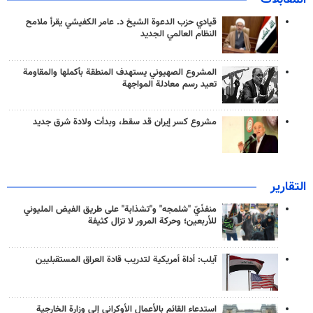
قيادي حزب الدعوة الشيخ د. عامر الكفيشي يقرأ ملامح
النظام العالمي الجديد
المشروع الصهيوني يستهدف المنطقة بأكملها والمقاومة
تعيد رسم معادلة المواجهة
مشروع كسر إيران قد سقط، وبدأت ولادة شرق جديد
التقارير
منفذَيّ "شلمجه" و"تشذابة" على طريق الفيض المليوني
للأربعين؛ وحركة المرور لا تزال كثيفة
آيلب: أداة أمريكية لتدريب قادة العراق المستقبليين
استدعاء القائم بالأعمال الأوكراني إلى وزارة الخارجية