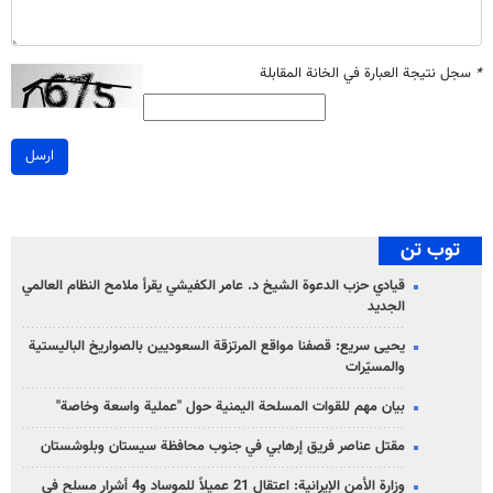
*
سجل نتيجة العبارة في الخانة المقابلة
ارسل
توب تن
قيادي حزب الدعوة الشيخ د. عامر الكفيشي يقرأ ملامح النظام العالمي
الجديد
يحيى سريع: قصفنا مواقع المرتزقة السعوديين بالصواريخ الباليستية
والمسيّرات
بيان مهم للقوات المسلحة اليمنية حول "عملية واسعة وخاصة"
مقتل عناصر فريق إرهابي في جنوب محافظة سيستان وبلوشستان
وزارة الأمن الإيرانية: اعتقال 21 عميلاً للموساد و4 أشرار مسلح في