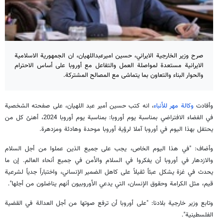
صرح وزير الخارجية الايراني، حسين اميرعبداللهيان، ان الجمهورية الاسلامية
الايرانية مستعدة لمواصلة العمل والتفاعل مع أوروبا على أساس الاحترام
والحوار البناء والتعاون بما يتماشى مع المصالح المشتركة.
وأفادت
وكالة مهر للأنباء
، انه كتب حسين أمير عبد اللهيان، على صفحته الشخصية
في الفضاء الافتراضي بمناسبة يوم أوروبا: بمناسبة يوم أوروبا 2024، أهنئ كل من
يحتفل بهذا اليوم في أوروبا آملا لرؤية أوروبا موحدة وهادئة ومزدهرة.
وأضاف: "في هذا اليوم الخاص، يجب على جميع الذين عملوا من أجل السلام
والازدهار في أوروبا أن يفكروا في السلام والأمن في جميع أنحاء العالم. إن ما
يحدث في غزة يشكل عبئاً ثقيلاً على كاهل الضمير الإنساني، واختباراً جدياً لشرعية
قيم، مثل الكرامة وحقوق الإنسان، التي يدعي الأوروبيون أنهم يناضلون من أجلها".
وتابع وزير خارجية بلادنا: "على أوروبا أن ترفع صوتها من أجل العدالة في القضية
الفلسطينية".