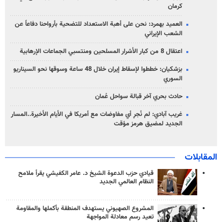
كرمان
العميد بهمرد: نحن على أهبة الاستعداد للتضحية بأرواحنا دفاعاً عن
الشعب الإيراني
اعتقال 8 من كبار الأشرار المسلحين ومنتسبي الجماعات الإرهابية
بزشكيان: خططوا لإسقاط إيران خلال 48 ساعة وسوقها نحو السيناريو
السوري
حادث بحري آخر قبالة سواحل عُمان
غريب آبادي: لم نُجرِ أي مفاوضات مع أمريكا في الأيام الأخيرة..المسار
الجديد لمضيق هرمز مؤقت
المقابلات
قيادي حزب الدعوة الشيخ د. عامر الكفيشي يقرأ ملامح
النظام العالمي الجديد
المشروع الصهيوني يستهدف المنطقة بأكملها والمقاومة
تعيد رسم معادلة المواجهة