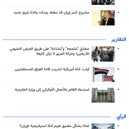
مشروع كسر إيران قد سقط، وبدأت ولادة شرق جديد
التقارير
منفذَيّ "شلمجه" و"تشذابة" على طريق الفيض المليوني
للأربعين؛ وحركة المرور لا تزال كثيفة
آيلب: أداة أمريكية لتدريب قادة العراق المستقبليين
استدعاء القائم بالأعمال الأوكراني إلى وزارة الخارجية
الرأي
لماذا يشكّل مضيق هرمز أداة استراتيجية لإيران؟