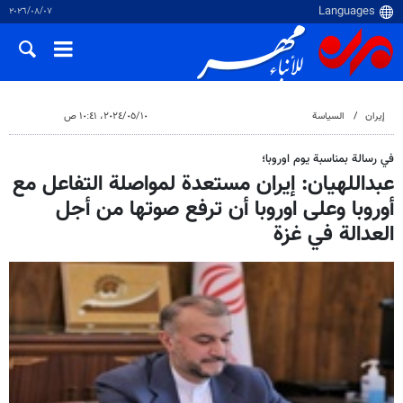
٠٧‏/٠٨‏/٢٠٢٦
إيران
السياسة
١٠‏/٠٥‏/٢٠٢٤، ١٠:٤١ ص
في رسالة بمناسبة يوم اوروبا؛
عبداللهيان: إيران مستعدة لمواصلة التفاعل مع
أوروبا وعلى اوروبا أن ترفع صوتها من أجل
العدالة في غزة