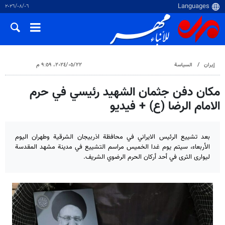
٠٦‏/٠٨‏/٢٠٢٦
إيران
السياسة
٢٢‏/٠٥‏/٢٠٢٤، ٩:٥٩ م
مكان دفن جثمان الشهيد رئيسي في حرم
الامام الرضا (ع) + فيديو
بعد تشييع الرئيس الايراني في محافظة اذربيجان الشرقية وطهران اليوم
الأربعاء، سيتم يوم غدا الخميس مراسم التشييع في مدينة مشهد المقدسة
ليوارى الثرى في أحد أركان الحرم الرضوي الشريف.