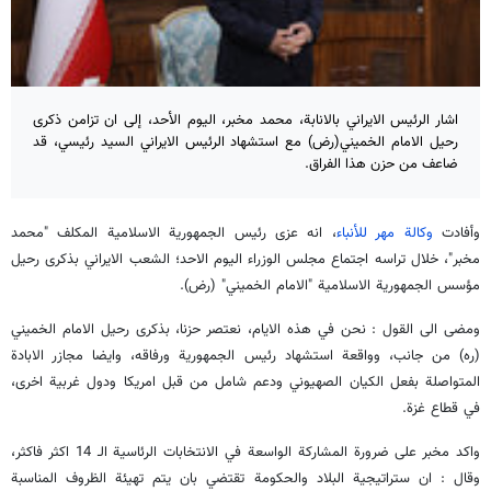
اشار الرئيس الايراني بالانابة، محمد مخبر، اليوم الأحد، إلى ان تزامن ذكرى
رحيل الامام الخميني(رض) مع استشهاد الرئيس الايراني السيد رئيسي، قد
ضاعف من حزن هذا الفراق.
وأفادت
وكالة مهر للأنباء
، انه عزى رئيس الجمهورية الاسلامية المكلف "محمد
مخبر"، خلال تراسه اجتماع مجلس الوزراء اليوم الاحد؛ الشعب الايراني بذكرى رحيل
مؤسس الجمهورية الاسلامية "الامام الخميني" (رض).
ومضى الى القول : نحن في هذه الايام، نعتصر حزنا، بذكرى رحيل الامام الخميني
(ره) من جانب، وواقعة استشهاد رئيس الجمهورية ورفاقه، وايضا مجازر الابادة
المتواصلة بفعل الكيان الصهيوني ودعم شامل من قبل امريكا ودول غربية اخرى،
في قطاع غزة.
واكد مخبر على ضرورة المشاركة الواسعة في الانتخابات الرئاسية الـ 14 اكثر فاكثر،
وقال : ان ستراتيجية البلاد والحكومة تقتضي بان يتم تهيئة الظروف المناسبة