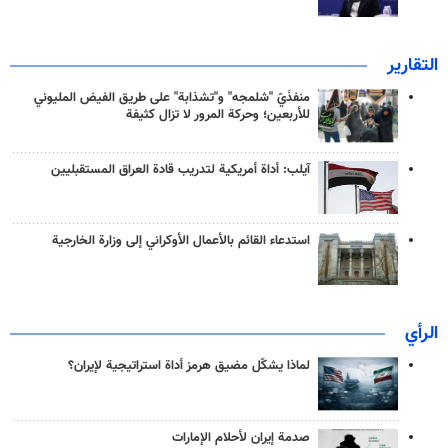
التقارير
منفذَيّ "شلمجه" و"تشذابة" على طريق الفيض المليوني
للأربعين؛ وحركة المرور لا تزال كثيفة
آيلب: أداة أمريكية لتدريب قادة العراق المستقبليين
استدعاء القائم بالأعمال الأوكراني إلى وزارة الخارجية
الرأي
لماذا يشكّل مضيق هرمز أداة استراتيجية لإيران؟
صدمة إيران لأحلام الإمارات