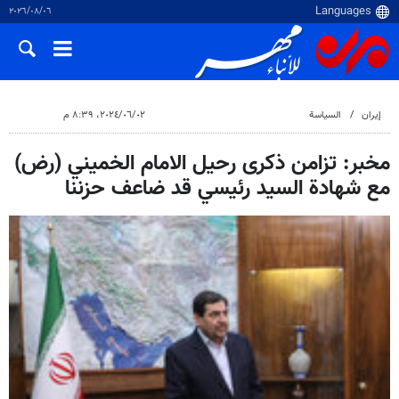
٠٦‏/٠٨‏/٢٠٢٦
إيران
السياسة
٠٢‏/٠٦‏/٢٠٢٤، ٨:٣٩ م
مخبر: تزامن ذكرى رحيل الامام الخميني (رض)
مع شهادة السيد رئيسي قد ضاعف حزننا