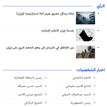
الرأي
لماذا يشكّل مضيق هرمز أداة استراتيجية لإيران؟
صدمة إيران لأحلام الإمارات
من الإخفاق في الميدان إلى وهم الحصار البري على إيران
اخبار الشخصيات
الامام الخامنئي
رئیس السلطة القضائیة
الحاج قاسم سليماني
السيد حسن نصرالله
السید عبدالملک الحوثي
الشيخ عيسى قاسم
رئيس الجمهورية
الشيخ الزكزاكي