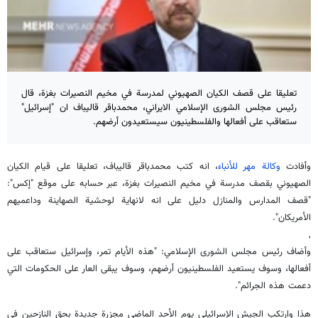
تعليقا على قصف الكيان الصهيوني لمدرسة في مخيم النصيرات بغزة، قال
رئيس مجلس الشورى الإسلامي الايراني، محمدباقر قاليباف ان "إسرائيل"
ستعاقب على أفعالها والفلسطينيون سيستعيدون أرضهم.
وأفادت
وكالة مهر للأنباء
، انه كتب محمدباقر قاليباف، تعليقا على قيام الكيان
الصهيوني بقصف مدرسة في مخيم النصيرات بغزة، عبر حسابه على موقع "إكس":
"قصف المدارس والمنازل دليل على انه لانهاية لوحشية الصهاينة وداعميهم
الأمريكان".
,
وأضاف رئيس مجلس الشورى الإسلامي: "هذه الأيام تمر، وإسرائيل ستعاقب على
أفعالها، وسوف يستعيد الفلسطينيون أرضهم، وسوف يبقى العار على الحكومات التي
دعمت هذه الجرائم".
هذا وارتكب الجيش الإسرائيلي يوم الأحد الماضي مجزرة جديدة بحق النازحين في