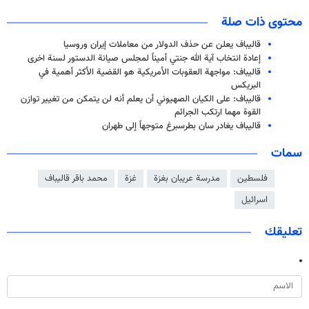
محتوى ذات صلة
قاليباف يعلن عن حذف الدولار من معاملات إيران وروسيا
إعادة انتخاب آية الله جنتي أميناً لمجلس صيانة الدستور لسنة اخرى
قاليباف: مواجهة العقوبات الأمريكية هو القضية الأكثر أهمية في
البريكس
قاليباف: على الكيان الصهيوني أن يعلم أنه لن يتمكن من تغيير توازن
القوة مهما ارتكب الجرائم
قاليباف یغادر سان بطرسبرغ متوجهاً إلى طهران
سمات
فلسطين
مدرسة عريبان بغزة
غزة
محمد باقر قاليباف
اسرائيل
تعليقك