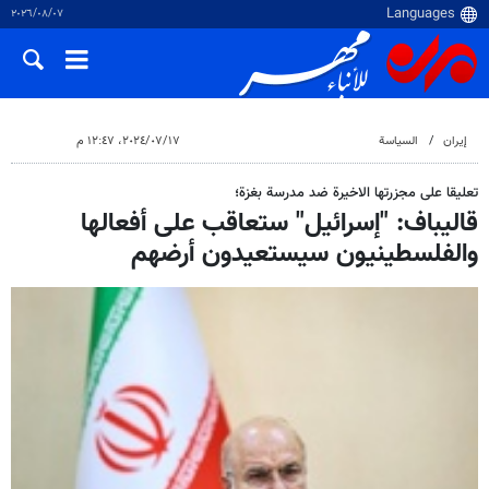
٠٧‏/٠٨‏/٢٠٢٦
إيران
السياسة
١٧‏/٠٧‏/٢٠٢٤، ١٢:٤٧ م
تعليقا على مجزرتها الاخيرة ضد مدرسة بغزة؛
قاليباف: "إسرائيل" ستعاقب على أفعالها
والفلسطينيون سيستعيدون أرضهم