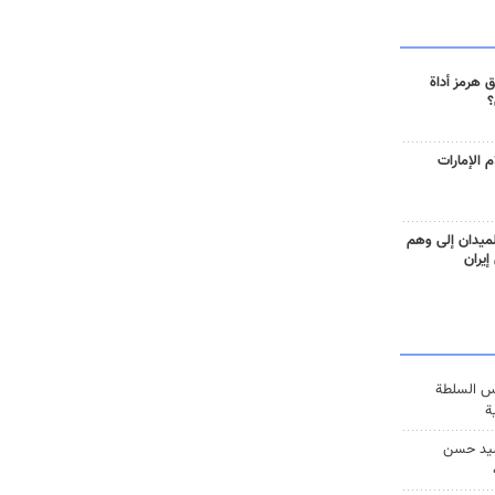
 هرمز أداة
؟
 الإمارات
ميدان إلى وهم
إيران
س السلطة
ة
يد حسن