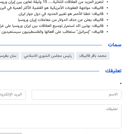
لتعزيز المزيد من العلاقات الثنائية.... 15 وثيقة تعاون بين إيران وروسيا في مرحلة التنسيق
قاليباف: مواجهة العقوبات الأمريكية هو القضية الأكثر أهمية في الب
قاليباف: خطنا الأحمر هو تغيير الحدود في دول جوار ايران
قاليباف يعلن عن حذف الدولار من معاملات إيران وروسيا
قاليباف: بوتين اكد استمرار توسيع العلاقات بين ايران وروسيا على غرار
قاليباف: "إسرائيل" ستعاقب على أفعالها والفلسطينيون سيستعيدون 
سمات
محمد باقر قاليباف
رئيس مجلس الشورى الاسلامي
سان بطرسب
تعليقك