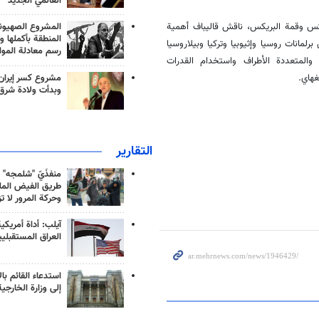
العالمي الجديد
يكس وقمة البريكس، ناقش قاليباف أهمية
المشروع الصهيو
المنطقة بأكملها و
رلمانات روسيا وإثيوبيا وتركيا وبيلاروسيا
رسم معادلة الموا
 والمتعددة الأطراف واستخدام القدرات
مشروع كسر إيران
غهاي.
وبدأت ولادة شرق
التقارير
منفذَيّ "شلمجه" 
طريق الفيض الملي
وحركة المرور لا ت
آيلب: أداة أمريكي
العراق المستقبلي
استدعاء القائم بال
إلى وزارة الخارجية