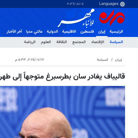
٠٧‏/٠٨‏/٢٠٢٦
الرئيسية
إيران
فلسطین
الاقلیمیة
الدولية
مالتي مدیا
آخر الأخبار
السياسة
الإقتصاد
المجتمع
الثقافة
العلوم
الرياضة
إيران
السياسة
١٢‏/٠٧‏/٢٠٢٤، ٥:٣٣ م
قاليباف یغادر سان بطرسبرغ متوجهاً إلى طهر