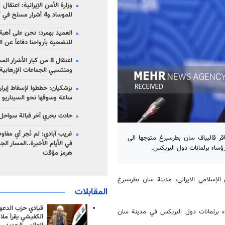
للموساد و4 أشرار مسلح في كرمان
العميد بهمرد: نحن على أهبة 
للتضحية بأرواحنا دفاعاً عن ا
اعتقال 8 من كبار الأشرار 
ومنتسبي الجماعات الإرهابية
ساعة وسوقها نحو السيناريو 
حادث بحري آخر قبالة سواحل 
غريب آبادي: لم نُجرِ أي مفاو
قر قاليباف سان بطرسبرغ متوجها الى
في الأيام الأخيرة..المسار ال
ؤساء برلمانات دول البريكس.
هرمز مؤقت
لإسلامي الايراني، مدينة سان بطرسبرغ
المقابلات
قيادي حزب الدعوة
ء برلمانات دول البريكس في مدينة سان
الكفيشي يقرأ ملا