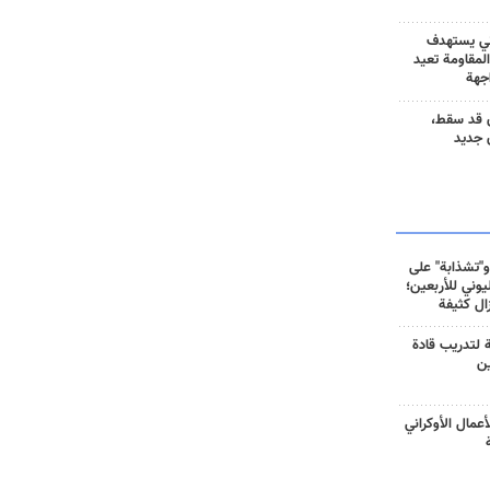
ني يستهدف
المقاومة تعيد
جهة
 قد سقط،
 جديد
و"تشذابة" على
وني للأربعين؛
زال كثيفة
ة لتدريب قادة
ين
أعمال الأوكراني