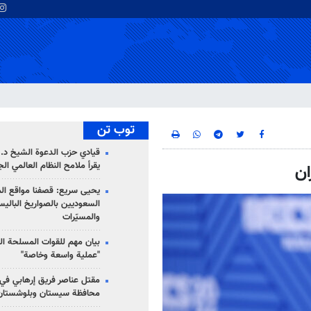
توب تن
قيادي حزب الدعوة الشيخ د. 
يقرأ ملامح النظام العالمي ال
ان
يحيى سريع: قصفنا مواقع الم
السعوديين بالصواريخ الباليس
والمسيّرات
بيان مهم للقوات المسلحة ال
"عملية واسعة وخاصة"
مقتل عناصر فريق إرهابي في
محافظة سيستان وبلوشستان