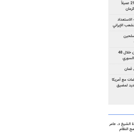
وزارة الأمن الإيرانية: اعتقال 21 عميلاً
الاستعداد
لشعب الإيراني
المسلحين
بزشكيان: خططوا لإسقاط إيران خلال 48
السوري
عُمان
ضات مع أمريكا
جديد لمضيق
 الشيخ د. عامر
مح النظام