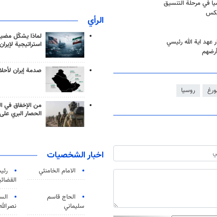
ريكس
الرأي
لماذا يشكّل مضيق
 عهد اية الله رئيسي
استراتيجية لإيران
أرضهم
صدمة إيران لأحلام
ورغ
روسيا
من الإخفاق في ال
الحصار البري على 
اخبار الشخصيات
الامام الخامنئي
رئی
القضائی
الحاج قاسم
الس
سليماني
نصرالله