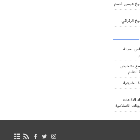
يخ عيسى قاسم
خ الزكزاكي
س صيانة
ر
ع تشخيص
النظام
ة الخارجية
د الاذاعات
يونات الاسلامية