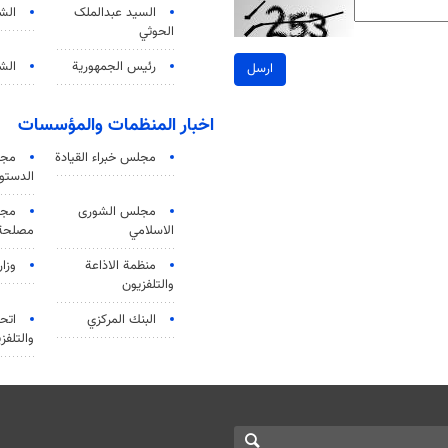
السید عبدالملک
الش
الحوثي
رئيس الجمهورية
الشي
ارسل
اخبار المنظمات والمؤسسات
مجلس خبراء القيادة
مجل
الدستو
مجلس الشورى
مجم
الاسلامي
مصلحة 
منظمة الاذاعة
وزار
والتلفزیون
البنك المركزي
اتحا
والتلفز