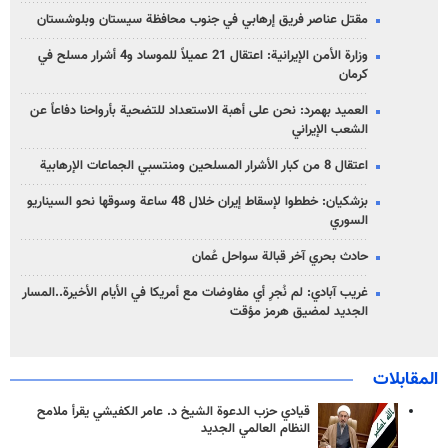
مقتل عناصر فريق إرهابي في جنوب محافظة سيستان وبلوشستان
وزارة الأمن الإيرانية: اعتقال 21 عميلاً للموساد و4 أشرار مسلح في
كرمان
العميد بهمرد: نحن على أهبة الاستعداد للتضحية بأرواحنا دفاعاً عن
الشعب الإيراني
اعتقال 8 من كبار الأشرار المسلحين ومنتسبي الجماعات الإرهابية
بزشكيان: خططوا لإسقاط إيران خلال 48 ساعة وسوقها نحو السيناريو
السوري
حادث بحري آخر قبالة سواحل عُمان
غريب آبادي: لم نُجرِ أي مفاوضات مع أمريكا في الأيام الأخيرة..المسار
الجديد لمضيق هرمز مؤقت
المقابلات
قيادي حزب الدعوة الشيخ د. عامر الكفيشي يقرأ ملامح
النظام العالمي الجديد