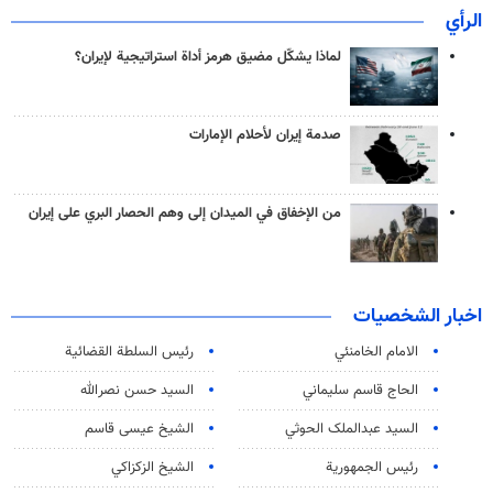
الرأي
لماذا يشكّل مضيق هرمز أداة استراتيجية لإيران؟
صدمة إيران لأحلام الإمارات
من الإخفاق في الميدان إلى وهم الحصار البري على إيران
اخبار الشخصيات
الامام الخامنئي
رئیس السلطة القضائیة
الحاج قاسم سليماني
السيد حسن نصرالله
السید عبدالملک الحوثي
الشيخ عيسى قاسم
رئيس الجمهورية
الشيخ الزكزاكي