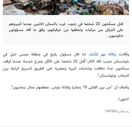
قتل مسلّحون 22 شخصا في جنوب غرب باكستان الاثنين بعدما أجبروهم
على الترجّل من مركبات وتحققوا من عرقياتهم، وفق ما أفاد مسؤولون
حكوميون.
وأفادت
وكالة مهر للأنباء
، انه قال مسؤول رفيع في منطقة موسى خيل في
بلوشستان نجيب الله كاكار:“قُتل 22 شخصا على الأقل وجرح خمسة عندما أوقف
مسلّحون عدة حافلات وشاحنات كبيرة وصغيرة على الطريق السريع الرابط بين
البنجاب وبلوشستان”.
وأضاف أن “من بين القتلى 19 بنجابيا وثلاثة بلوش. معظمهم عمال بنجابيون”.
/انتهى/
رمز الخبر
1947883