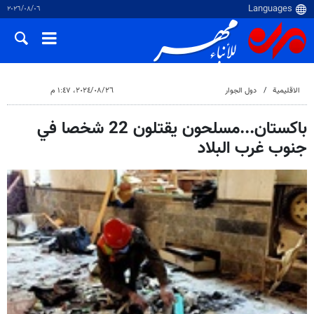
٠٦‏/٠٨‏/٢٠٢٦
الاقلیمیة
دول الجوار
٢٦‏/٠٨‏/٢٠٢٤، ١:٤٧ م
باكستان...مسلحون يقتلون 22 شخصا في
جنوب غرب البلاد