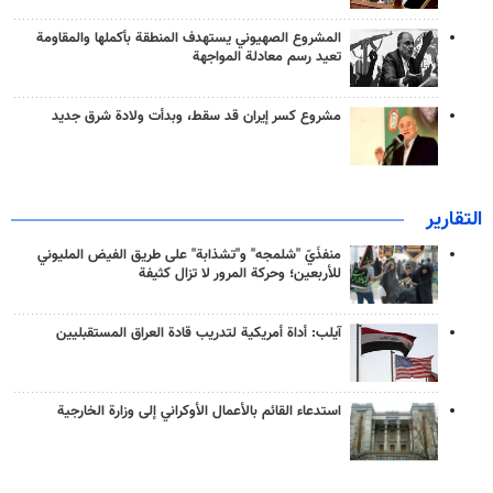
المشروع الصهيوني يستهدف المنطقة بأكملها والمقاومة
تعيد رسم معادلة المواجهة
مشروع كسر إيران قد سقط، وبدأت ولادة شرق جديد
التقارير
منفذَيّ "شلمجه" و"تشذابة" على طريق الفيض المليوني
للأربعين؛ وحركة المرور لا تزال كثيفة
آيلب: أداة أمريكية لتدريب قادة العراق المستقبليين
استدعاء القائم بالأعمال الأوكراني إلى وزارة الخارجية