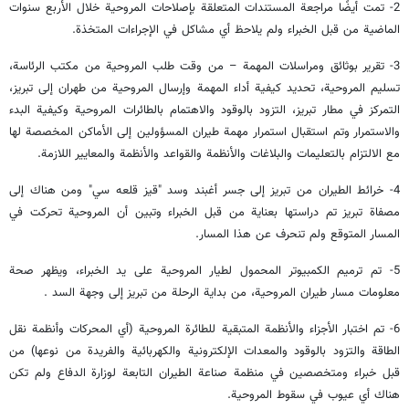
2- تمت أيضًا مراجعة المستندات المتعلقة بإصلاحات المروحية خلال الأربع سنوات
الماضية من قبل الخبراء ولم يلاحظ أي مشاكل في الإجراءات المتخذة.
3- تقرير بوثائق ومراسلات المهمة – من وقت طلب المروحية من مكتب الرئاسة،
تسليم المروحية، تحديد كيفية أداء المهمة وإرسال المروحية من طهران إلى تبريز،
التمركز في مطار تبريز، التزود بالوقود والاهتمام بالطائرات المروحية وكيفية البدء
والاستمرار وتم استقبال استمرار مهمة طيران المسؤولين إلى الأماكن المخصصة لها
مع الالتزام بالتعليمات والبلاغات والأنظمة والقواعد والأنظمة والمعايير اللازمة.
4- خرائط الطيران من تبريز إلى جسر أغبند وسد "قيز قلعه سي" ومن هناك إلى
مصفاة تبريز تم دراستها بعناية من قبل الخبراء وتبين أن المروحية تحركت في
المسار المتوقع ولم تنحرف عن هذا المسار.
5- تم ترميم الكمبيوتر المحمول لطيار المروحية على يد الخبراء، ويظهر صحة
معلومات مسار طيران المروحية، من بداية الرحلة من تبريز إلى وجهة السد .
6- تم اختبار الأجزاء والأنظمة المتبقية للطائرة المروحية (أي المحركات وأنظمة نقل
الطاقة والتزود بالوقود والمعدات الإلكترونية والكهربائية والفريدة من نوعها) من
قبل خبراء ومتخصصين في منظمة صناعة الطيران التابعة لوزارة الدفاع ولم تكن
هناك أي عيوب في سقوط المروحية.