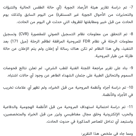
7- تم دراسة تقارير هيئة الأرصاد الجوية (أي حالة الطقس الحالية والتنبؤات
والتحذيرات من الأحوال الجوية غير المستقرة) من اليوم السابق وكذلك يوم
الحادث من قبل خبير ومطابقتها للظروف التي حدثت في اليوم من الحادث.
8- تم التحقق من معلومات نظام التسجيل الصوتي للمقصورة (CVR) وتسجيل
معلومات الرحلة في نظام FDR للمروحية المرافقة لطاقم الرحلة (ميل 171) بعد
التنفيذ، وفي هذا النظام لم تكن هناك رسالة أو إعلان ولم يتم الإعلان عن حالة
طارئة من طيار المروحية.
9- بناء على تقرير مراجعة اللجنة الفنية للطب الشرعي. لم تعلن نتائج فحوصات
السموم والتحاليل الطبية على جثمان الشهداء الطاهر عن وجود أي حالات اشتباه.
10- تم دراسة أجزاء وأنظمة المروحية من قبل الخبراء، ولم تظهر أي علامات تخريب
في الأجزاء والأنظمة.
11- تم دراسة احتمالية استهداف المروحية من قبل الأنظمة الهجومية والدفاعية
والحرب الإلكترونية وخلق مجال مغناطيسي وليزر من قبل الخبراء والمتخصصين،
واستبعد أي تداخل للعناصر المذكورة في حدوث الحادث.
ومما جاء في ملخص هذا التقرير: