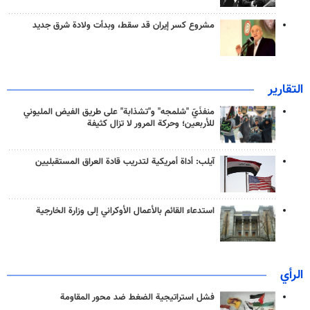
مشروع كسر إيران قد سقط، وبدأت ولادة شرق جديد
التقارير
منفذَيّ "شلمجه" و"تشذابة" على طريق الفيض المليوني
للأربعين؛ وحركة المرور لا تزال كثيفة
آيلب: أداة أمريكية لتدريب قادة العراق المستقبليين
استدعاء القائم بالأعمال الأوكراني إلى وزارة الخارجية
الرأي
فشل استراتيجية الضغط ضد محور المقاومة