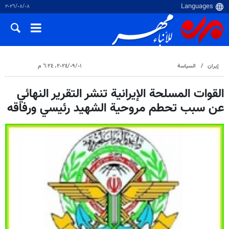
٠٨‏/٠٨‏/٢٠٢٦
إيران
السياسة
٠١‏/٠٩‏/٢٠٢٤، ٦:٢٤ م
القوات المسلحة الإيرانية تنشر التقرير النهائي
عن سبب تحطم مروحية الشهيد رئيسي ورفاقه