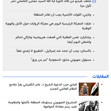
شاهد..فيديو من قائد الثورة آية الله السيد مجتبى الخامنئي نشر
لأول مرة
ولايتي: القوات الأجنبية يجب أن تغادر المنطقة
عارف: المعركة الرئيسية اليوم هي معركة الروايات حول الأمل والهوية
الوطنية
بزشكيان: نفس العقلية التي قصفت هيروشيما ونازاكي تحكم
واشنطن اليوم أيضا
باكستان: يجب أن نتحد ضد إسرائيل.. التطبيع لا يُجدي نفعاً
مسؤول صهيوني سابق: السعودية "نمر من ورق"
المقابلات
قيادي حزب الدعوة الشيخ د. عامر الكفيشي يقرأ ملامح
النظام العالمي الجديد
المشروع الصهيوني يستهدف المنطقة بأكملها والمقاومة
تعيد رسم معادلة المواجهة