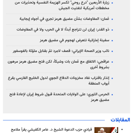
زيارة الأربعين "درع روحي" لكسر الهزيمة النفسية وتحذيرات من
مخططات أمريكية لتفتيت الجيش
عُمان: المفاوضات بشأن مضيق هرمز تجري في أجواء إيجابية
ذو القدر: إيران لن تتراجع أبداً؛ لا في الحرب ولا في المفاوضات
سفينة إماراتية تتعرض لهجوم في مضيق هرمز
نائب وزير الصحة الإيراني: قصف لامِرد تمّ بقنابل ملوّثة بالفوسفور
عراقجي: الاتفاق مع عُمان بات وشيكاً، لكن فتح مضيق هرمز مرهون
بشروط أخرى
إنذار باقتراب نفاد مخزونات الدفاع الجوي لدول الخليج الفارسي يقرع
أبواب المنطقة
الحرس الثوري: على الولايات المتحدة قبول شروط إيران لإعادة فتح
مضيق هرمز
المقابلات
قيادي حزب الدعوة الشيخ د. عامر الكفيشي يقرأ ملامح