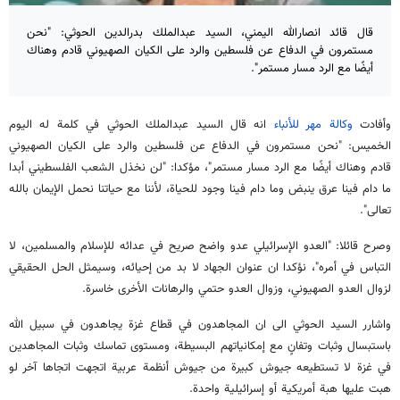
قال قائد انصارالله اليمني، السيد عبدالملك بدرالدين الحوثي: "نحن
مستمرون في الدفاع عن فلسطين والرد على الكيان الصهيوني قادم وهناك
أيضًا مع الرد مسار مستمر".
وأفادت
وكالة مهر للأنباء
انه قال السيد عبدالملك الحوثي في كلمة له اليوم
الخميس: "نحن مستمرون في الدفاع عن فلسطين والرد على الكيان الصهيوني
قادم وهناك أيضًا مع الرد مسار مستمر"، مؤكدا: "لن نخذل الشعب الفلسطيني أبدا
ما دام فينا عرق ينبض وما دام فينا وجود للحياة، لأننا مع حياتنا نحمل الإيمان بالله
تعالى".
وصرح قائلا: "العدو الإسرائيلي عدو واضح صريح في عدائه للإسلام والمسلمين، لا
التباس في أمره"، نؤكدا ان عنوان الجهاد لا بد من إحيائه، وسيمثل الحل الحقيقي
لزوال العدو الصهيوني، وزوال العدو حتمي والرهانات الأخرى خاسرة.
واشارر السيد الحوثي الى ان المجاهدون في قطاع غزة يجاهدون في سبيل الله
باستبسال وثبات وتفانٍ مع إمكانياتهم البسيطة، ومستوى تماسك وثبات المجاهدين
في غزة لا تستطيعه جيوش كبيرة من جيوش أنظمة عربية اتجهت اتجاها آخر لو
هبت عليها هبة أمريكية أو إسرائيلية واحدة.