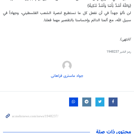
{وَاللَّهُ أَشَدُّ بَأْسًا وَأَشَدُّ تَنْكِيلًا}
لن نألوَ جهداً في أن نفعل كل ما نستطيع لنصرة الشعب الفلسطيني، وجهاداً في
سبيل الله، مع ألمنا الدائم وإحساسنا بالتقصير مهما فعلنا.
/انتهى/
رمز الخبر
1948237
جواد ماستری فراهانی
محتوى ذات صلة