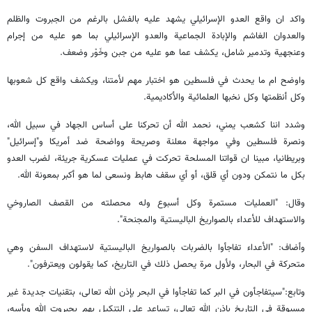
واكد ان واقع العدو الإسرائيلي يشهد عليه بالفشل بالرغم من الجبروت والظلم
والعدوان الغاشم والإبادة الجماعية والعدو الإسرائيلي بما هو عليه من إجرام
وعنجهية وتدمير شامل، يكشف عما هو عليه من جبن وخَوْر وضعف.
واوضح ام ما يحدث في فلسطين هو اختبار مهم لأمتنا، ويكشف واقع كل شعوبها
وكل أنظمتها وكل نخبها العلمائية والأكاديمية.
وشدد اننا كشعب يمني، نحمد الله أن تحركنا على أساس الجهاد في سبيل الله،
ونصرة فلسطين وفي مواجهة معلنة وصريحة وواضحة ضد أمريكا و"إسرائيل"
وبريطانيا، مبينا ان قواتنا المسلحة تحركت في عمليات عسكرية جريئة، لضرب العدو
بكل ما نتمكن ودون أي قلق، أو أي سقف هابط ونسعى لما هو أكبر بمعونة الله.
وقال: "العمليات مستمرة وكل أسبوع وله محصلته من القصف الصاروخي
والاستهداف للأعداء بالصواريخ الباليستية والمجنحة".
وأضاف: "الأعداء تفاجأوا بالضربات بالصواريخ الباليستية لاستهداف السفن وهي
متحركة في البحار، ولأول مرة يحصل ذلك في التاريخ، كما يقولون ويعترفون".
وتابع:"سيتفاجأون في البر كما تفاجأوا في البحر بإذن الله تعالى، بتقنيات جديدة غير
مسبوقة في التاريخ بإذن الله تعالى، تساعد على التنكيل بهم بجبروت الله وبأسه،