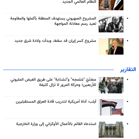
النظام العالمي الجديد
المشروع الصهيوني يستهدف المنطقة بأكملها والمقاومة
تعيد رسم معادلة المواجهة
مشروع كسر إيران قد سقط، وبدأت ولادة شرق جديد
التقارير
منفذَيّ "شلمجه" و"تشذابة" على طريق الفيض المليوني
للأربعين؛ وحركة المرور لا تزال كثيفة
آيلب: أداة أمريكية لتدريب قادة العراق المستقبليين
استدعاء القائم بالأعمال الأوكراني إلى وزارة الخارجية