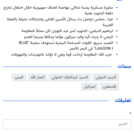
مناورة عسكرية يمنية تحاكي مهاجمة أهداف صهيونية خلال احتفال تخرّج
دفعة الشهيد هنية
غزة...حماس تواصل بث رسائل الأسرى القتلى واشتباكات عنيفة بالضفة
الغربية
ابراهيم الديلمي: الشهيد أمير عبد اللهيان كان ممثلاً للمقاومة
اليمني لا يترك ثأره والرد سيكون مؤلما ومكلفا ومرعبا للعدو
العميد سريع: القوات المسلحة اليمنية تستهدف سفينة "BLUE
LAGOON I" في البحر الأحمر
حزب الله: المقاومة ازدادت قوة وهي لا تؤخذ بالتهديدات والتهويلات
سمات
السيد الحوثي
السید عبدالملک الحوثي
أنصار الله
اليمن
فلسطين
اسرائيل
تعليقك