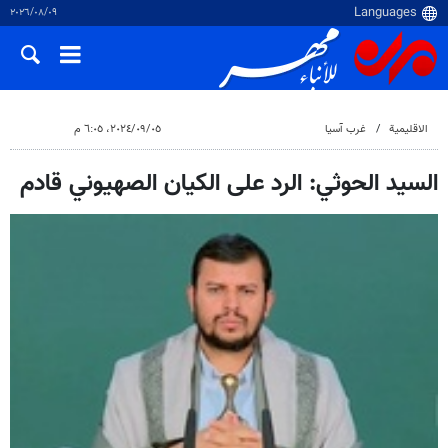
٠٩‏/٠٨‏/٢٠٢٦
الاقلیمیة
غرب آسیا
٠٥‏/٠٩‏/٢٠٢٤، ٦:٠٥ م
السيد الحوثي: الرد على الكيان الصهيوني قادم