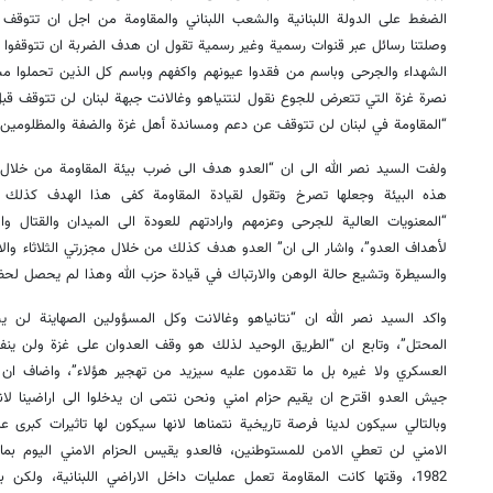
الضغط على الدولة اللبنانية والشعب اللبناني والمقاومة من اجل ان تتوقف هذ
وصلتنا رسائل عبر قنوات رسمية وغير رسمية تقول ان هدف الضربة ان تتوقفوا ع
الشهداء والجرحى وباسم من فقدوا عيونهم واكفهم وباسم كل الذين تحملوا مسؤ
نصرة غزة التي تتعرض للجوع نقول لنتنياهو وغالانت جبهة لبنان لن تتوقف ق
“المقاومة في لبنان لن تتوقف عن دعم ومساندة أهل غزة والضفة والمظلومين”
ولفت السيد نصر الله الى ان “العدو هدف الى ضرب بيئة المقاومة من خلال 
هذه البيئة وجعلها تصرخ وتقول لقيادة المقاومة كفى هذا الهدف كذلك سقط
“المعنويات العالية للجرحى وعزمهم وارادتهم للعودة الى الميدان والقتال 
لأهداف العدو”، واشار الى ان” العدو هدف كذلك من خلال مجزرتي الثلاثاء والار
والسيطرة وتشيع حالة الوهن والارتباك في قيادة حزب الله وهذا لم يحصل لحظة
واكد السيد نصر الله ان “نتانياهو وغالانت وكل المسؤولين الصهاينة لن ي
المحتل”، وتابع ان “الطريق الوحيد لذلك هو وقف العدوان على غزة ولن ين
العسكري ولا غيره بل ما تقدمون عليه سيزيد من تهجير هؤلاء”، واضاف ان “
جيش العدو اقترح ان يقيم حزام امني ونحن نتمى ان يدخلوا الى اراضينا لان
وبالتالي سيكون لدينا فرصة تاريخية نتمناها لانها سيكون لها تاثيرات كبرى ع