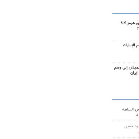
 هرمز أداة
؟
 الإمارات
ميدان إلى وهم
إيران
س السلطة
ة
يد حسن