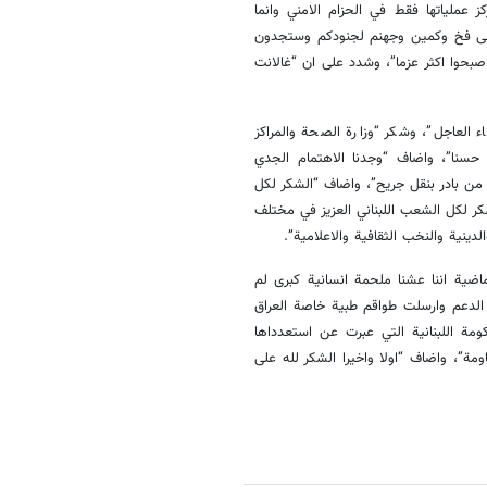
 عملياتها فقط في الحزام الامني وانما
الى فخ وكمين وجهنم لجنودكم وستجدون
اصبحوا اكثر عزما”، وشدد على ان “غالانت
ء العاجل”، وشكر “وزارة الصحة والمراكز
ء حسنا”، واضاف “وجدنا الاهتمام الجدي
ل من بادر بنقل جريح”، واضاف “الشكر لكل
كر لكل الشعب اللبناني العزيز في مختلف
ينية والنخب الثقافية والاعلامية”.
اضية اننا عشنا ملحمة انسانية كبرى لم
لدعم وارسلت طواقم طبية خاصة العراق
مة اللبنانية التي عبرت عن استعدداها
ة”، واضاف “اولا واخيرا الشكر لله على