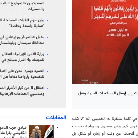
السعوديين بالصواريخ الباليس
والمسيّرات
بيان مهم للقوات المسلحة ال
"عملية واسعة وخاصة"
مقتل عناصر فريق إرهابي في
محافظة سيستان وبلوشستان
للموساد و4 أشرار مسلح في كرمان
العميد بهمرد: نحن على أهبة 
للتضحية بأرواحنا دفاعاً عن ا
اعتقال 8 من كبار الأشرار 
رت إلى إرسال المساعدات الطبية ونقل
ومنتسبي الجماعات الإرهابية
المقابلات
ه في كلمة متلفزة له الخميس انه “لا شك
و عدوان كبير وغير مسبوق وسيواجه بحساب
قيادي حزب الدعوة
الكفيشي يقرأ ملا
 أتحدث عن وقت أو زمان أو شكل بل