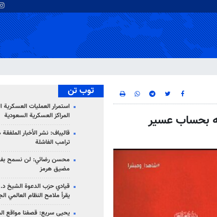
توب تن
استمرار العمليات العسكرية ا
المراكز العسكرية السعودية
جه بحساب عسير
قاليباف: نشر الأخبار الملفقة
ترامب الفاشلة
محسن رضائي: لن نسمح بفتح
مضيق هرمز
قيادي حزب الدعوة الشيخ د. 
يقرأ ملامح النظام العالمي ال
يحيى سريع: قصفنا مواقع الم