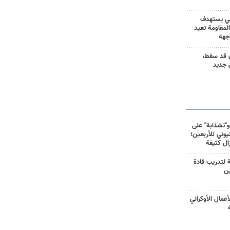
ني يستهدف
المقاومة تعيد
جهة
 قد سقط،
 جديد
و"تشذابة" على
وني للأربعين؛
زال كثيفة
ة لتدريب قادة
ين
أعمال الأوكراني