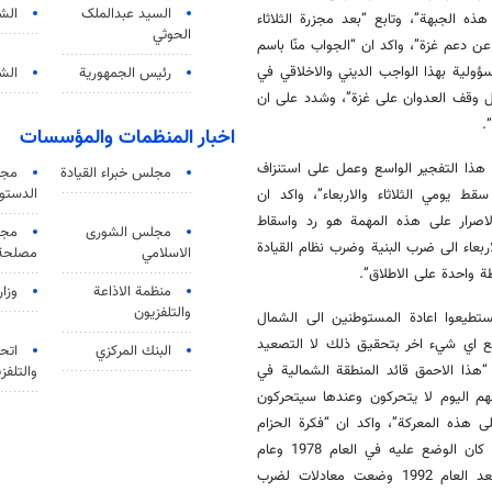
السید عبدالملک
الش
ه الجبهة”، وتابع “بعد مجزرة الثلاثاء
الحوثي
ن دعم غزة”، واكد ان “الجواب منّا باسم
ولية بهذا الواجب الديني والاخلاقي في
رئيس الجمهورية
الشي
بل وقف العدوان على غزة”، وشدد على ان
.
اخبار المنظمات والمؤسسات
هذا التفجير الواسع وعمل على استنزاف
مجلس خبراء القيادة
مجل
الدستو
 يومي الثلاثاء والاربعاء”، واكد ان
والاصرار على هذه المهمة هو رد واسقاط
مجلس الشورى
مجم
بعاء الى ضرب البنية وضرب نظام القيادة
الاسلامي
مصلحة 
 واحدة على الاطلاق”.
منظمة الاذاعة
وزار
والتلفزیون
ستطيعوا اعادة المستوطنين الى الشمال
فع اي شيء اخر بتحقيق ذلك لا التصعيد
البنك المركزي
اتحا
هذا الاحمق قائد المنطقة الشمالية في
والتلفز
هم اليوم لا يتحركون وعندها سيتحركون
لى هذه المعركة”، واكد ان “فكرة الحزام
الامني لن تعطي الامن للمستوطنين، فالعدو يقيس الحزام الامني اليوم بما كان الوضع عليه في العام 1978 وعام
1982، وقتها كانت المقاومة تعمل عمليات داخل الاراضي اللبنانية، ولكن بعد العام 1992 وضعت معادلات لضرب