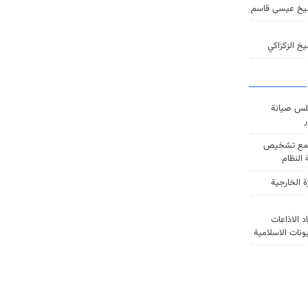
يخ عيسى قاسم
خ الزكزاكي
س صيانة
ر
ع تشخيص
النظام
ة الخارجية
د الاذاعات
يونات الاسلامية