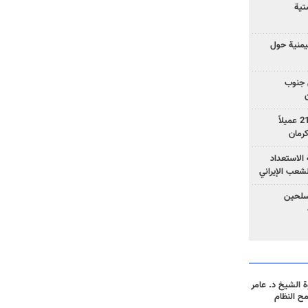
تية
يمنية حول
 جنوب
وزارة الأمن الإيرانية: اعتقال 21 عميلاً
الاستعداد
لشعب الإيراني
المسلحين
 الشيخ د. عامر
مح النظام