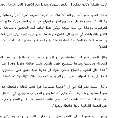
كانت طفيفة وكانوا يمكن ان يكونوا شهداء وعددا من الاجهزة كانت خارجة الخدم
ولفت السيد نصر الله الى انه “لا شكّ أننا تعرضنا لضربة كبيرة أمنياً وإنسانياً
وكذلك غير مسبوقة على مستوى لبنان والصراع مع العدو الصهيوني”، وتابع “شك
الفرضيات ووصلنا الى شبه نتيجة ولكن هذا الملف قيد التحقيق والمتابعة ال
النقل والاجراءات في لبنان الى التوزيع وعندما نصل الى نتيجة يبنى على الشي
وبالجهود البشرية المخلصة الصادقة والغيرة والحمية والحضور الكبير لفئات شع
العدو”.
وقال السيد نصر الله “سنستطيع ان نتجاوز هذه المحنة واقول ان هذه ال
التجربة ودروسها وعبرها سنصبح اقوى وامتن واشد صلابة وعودا وقدرة على مو
“هذه حال الحرب والصراع ونحن نعرف ان عدونا لديه تفوق على المستوى الت
ندخل في هذا الصراع نراهن على الجهد والتضحيات والاستنزاف وتراكم النقاط لن
وأشار السيد نصر الله الى ان “جبهتنا لمساندة غزة كانت فاعلة وضاغطة جداً 
بعيداً عما يقال هنا وهناك”، وتابع “عندما يقول العدو أن ما يجري في الشمال 
على فعالية جبهتنا”، واضاف “احد اهم عناصر الضغط على كيان العدو واهم جبه
هي الجبهة اللبنانية لانها ضاغطة وبقوة”.
ورأى السيد نصر الله ان “العدو عمل على محاولة الفصل بين جبهة لبنان 