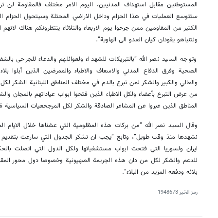
المستوطنين مقابل استهداف المدنيين، اليوم الامر مختلف فالمقاومة لن تركز
ستتوسع العمليات في هذا الحزام وداخل الاراضي المحتلة وسيتحول الحزام 
الكثير من المقاومين ممن جرحوا يوم الاربعاء والثلاثاء ينتظرونكم هناك لانهم 
ونتنياهو يقودان كيان العدو الى الهاوية”.
وتوجه السيد نصر الله “بالتبريكات للشهداء ولعوائلهم والدعاء للجرحى بالشفا
الصحية وفرق الدفاع المدني والاسعاف والاطباء والممرضين الذين أبلوا بلا
والعالي والكبير والشكر لمن تبرع بالدم في مختلف المناطق اللبنانية الشكر لك
من عرض التبرع بأعضاء ولكل الاطباء الذين فتحوا ابواب عياداتهم بالمجان والش
المناطق الذين عبروا عن المشاعر الصادقة والشكر لكل المرجحعيات السياسية ةالد
وقال السيد نصر الله “من بركات هذه المظلومية التي عشناها خلال الايام الم
نشهدها منذ وقت طويل”، وتابع “يجب ان نشكر الجدول التي سارعت بتقديم ا
ايران ولسوريا التي فتحت ابواب مستشفياتها ولكل الدول التي اتصلت بالحكو
للدعم والشكر لكل من دان هذه الجريمة الصهيونية وخصوصا دول محور المقاوم
بلائه ودفعه المزيد من البلاء”.
رمز الخبر
1948673