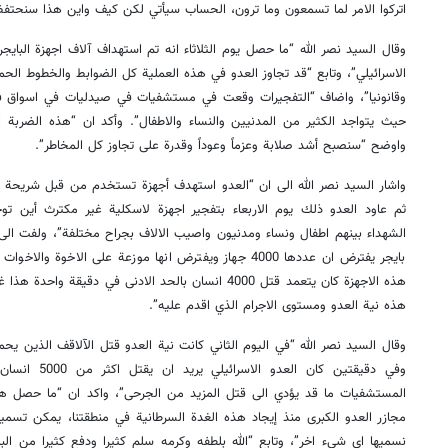
اتركوا الامر لما تسمعون وما ترون، الحساب سيأتي لكن كيف واين هذا سنحتفظ ف
وقال السيد نصر الله “ما حصل يوم الثلاثاء انه تم استهداف آلاف اجهزة الباي
الاسرائيلي”، وتابع “قد تجاوز العدو في هذه العملية كل الضوابط والخطوط الحمر
وقانونيا”، واضاف “التفجيرات وقعت في مستشفيات في صيدليات في اسواق في
حيث يتواجد الكثير من المدنيين والنساء والاطفال”. وأكد ان “هذه الضربة ال
واوضح “سنصبح أشد صلابة وعزماً وعوداً وقدرة على تجاوز كل المخاطر”.
واشار السيد نصر الله الى ان “العدو استهدف أجهزة تستخدم من قبل شريحة ك
ثم عاود العدو ذلك يوم الاربعاء بتفجير اجهزة لاسكلية غير مكترث أين تو
الشهداء بينهم اطفال ونساء ومدنيون واصيب الالاف بجراح مختلفة”، ولفت ال
بايجر يفترض ان عددها 4000 جهاز ويفترض انها موزعة على الاخو
هذه الاجهزة كان يتعمد قتل 4000 انسان بالحد الادنى في دقيق
هذه نية العدو ومستوى الاجرام الذي اقدم عليه”.
وقال السيد نصر الله “في اليوم الثاني كانت نية العدو قتل الآلاقف الذين يحم
وفي دقيقتين كان
المستشفيات ما قد يؤدي الى قتل المزيد من الجرحى”، واكد ان “ما حصل هو
مجازر العدو الكبرى منذ إيجاد هذه الغدة السرطانية في منطقتنا، يمكن تسم
نسميها اي شيء اخر”، وتابع “الله بلطفه وكرمه سلم كثيرا ودفع كثيرا من الب