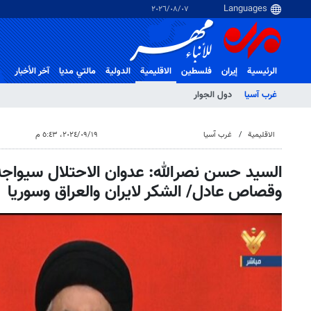
٠٧‏/٠٨‏/٢٠٢٦
الرئيسية
إيران
فلسطین
الاقلیمیة
الدولية
مالتي مدیا
آخر الأخبار
غرب آسیا
دول الجوار
الاقلیمیة
غرب آسیا
١٩‏/٠٩‏/٢٠٢٤، ٥:٤٣ م
السيد حسن نصرالله: عدوان الاحتلال سيوا
وقصاص عادل/ الشكر لايران والعراق وسوريا