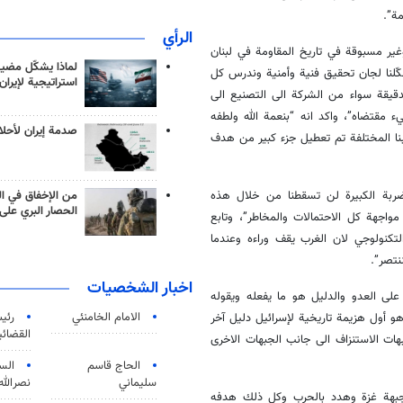
ة”.
الرأي
 وغير مسبوقة في تاريخ المقاومة في لبنان
لماذا يشكّل مضيق
ّلنا لجان تحقيق فنية وأمنية وندرس كل
استراتيجية لإيران
دقيقة سواء من الشركة الى التصنيع الى
ء مقتضاه”، واكد انه “بنعمة الله ولطفه
صدمة إيران لأحلام
بنا المختلفة تم تعطيل جزء كبير من هدف
من الإخفاق في ال
ضربة الكبيرة لن تسقطنا من خلال هذه
الحصار البري على 
اجهة كل الاحتمالات والمخاطر”، وتابع
كنولوجي لان الغرب يقف وراءه وعندما
نتصر”.
اخبار الشخصيات
على العدو والدليل هو ما يفعله ويقوله
الامام الخامنئي
رئی
هو أول هزيمة تاريخية لإسرائيل دليل آخر
القضائی
ات الاستنزاف الى جانب الجبهات الاخرى
الحاج قاسم
الس
سليماني
نصرالله
وجبهة غزة وهدد بالحرب وكل ذلك هدفه