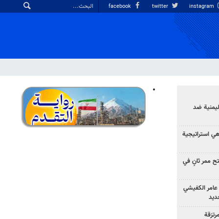
facebook
twitter
instagram
ليمنية ضد
 هي استراتيجية
 ممر ثانٍ في
عامر الكفيشي
جديد
رتزقة