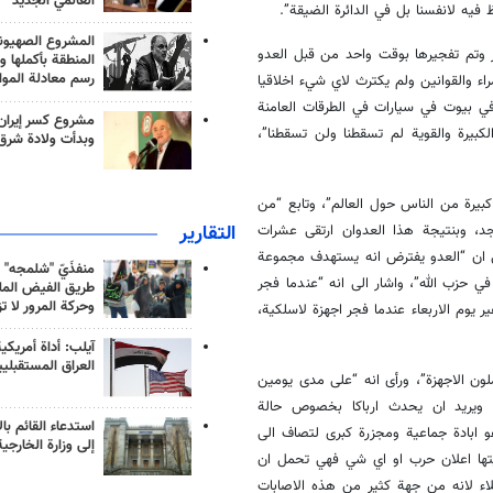
العالمي الجديد
يه لانفسنا بل في الدائرة الضيقة”.
المشروع الصهيو
جر وتم تفجيرها بوقت واحد من قبل العدو
المنطقة بأكملها و
رسم معادلة الموا
اء والقوانين ولم يكترث لاي شيء اخلاقيا
 بيوت في سيارات في الطرقات العامنة
مشروع كسر إيران
كبيرة والقوية لم تسقطنا ولن تسقطنا”،
وبدأت ولادة شرق
بيرة من الناس حول العالم”، وتابع “من
التقارير
جد، وبنتيجة هذا العدوان ارتقى عشرات
ى ان “العدو يفترض انه يستهدف مجموعة
منفذَيّ "شلمجه" 
ة والاخوات في حزب الله”، واشار الى انه “عندما فجر
طريق الفيض الملي
وحركة المرور لا ت
ة واحدة هذا غير يوم الاربعاء عندما فجر اجهزة لاسلكية،
آيلب: أداة أمريكي
العراق المستقبلي
لون الاجهزة”، ورأى انه “على مدى يومين
 العدو الاسرائيلي يريد ان يقتل اكثر من 5000 انسان ويريد ان يحدث ارباكا بخصوص حالة
استدعاء القائم بال
 ابادة جماعية ومجزرة كبرى لتصاف الى
إلى وزارة الخارجية
يتها اعلان حرب او اي شي فهي تحمل ان
لاء لانه من جهة كثير من هذه الاصابات