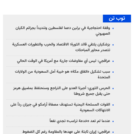
توب تن
وقفة احتجاجية في برلين دعما لفلسطين وتنديداً بجرائم الكيان
الصهیوني
بزشكيان يلتقي قائد الثورة؛ الاقتصاد والحرب والتطورات العسكرية
تتصدر محاور المباحثات
عراقجي: ليس أي مفاوضات جارية مع أمريكا في الوقت الحالي
سبب تشكيل «اتفاق مكة» هو خيبة أمل السعودية من الولايات
المتحدة
الحرس الثوري: أجبرنا العدو على التراجع وسنحتفظ بمضيق هرمز
حتى يقبل جميع شروطنا
القوات المسلحة اليمنية تستهدف مصفاة أرامكو في جيزان رداً على
الانتهاكات السعودية
عندما لم تعد «خدعة ترامب» تجدي نفعاً
عراقجي: إيران ثابتة على عهدها بالمقاومة رغم كل الضغوط