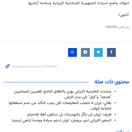
انتهاك واضح لسيادة الجمهورية الإسلامية الإيرانية وسلامة أراضيها.
/انتهى/
رمز الخبر
1950495
محتوى ذات صلة
متحدث الخارجية الايراني يهنئ بالاطلاق الناجح للقمرين الصناعيين
"هدهد" و"كوثر" إلى مدار الارض
بقائي: ايران لا تتجنب المفاوضات لكن يجب التأكد من عدم استغلالها
لاضاعة الوقت
ظريف: إيران لن تتأثّر بالتهديدات بل ستكون أهلا للاحترام
السفير الايراني لدى بريفيان: ايران تدعم سيادة ووحدة اراضي ارمينيا