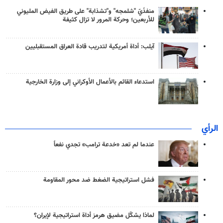
منفذَيّ "شلمجه" و"تشذابة" على طريق الفيض المليوني
للأربعين؛ وحركة المرور لا تزال كثيفة
آيلب: أداة أمريكية لتدريب قادة العراق المستقبليين
استدعاء القائم بالأعمال الأوكراني إلى وزارة الخارجية
الرأي
عندما لم تعد «خدعة ترامب» تجدي نفعاً
فشل استراتيجية الضغط ضد محور المقاومة
لماذا يشكّل مضيق هرمز أداة استراتيجية لإيران؟