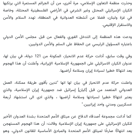
وحذرت منظمة التعاون الإسلامي، مرة أخرى، من أن الجرائم المستمرة التي يرتكبها
الكيان الإسرائيلي المحتل وغير الشرعي في الأراضي الفلسطينية المحتلة، وخاصة
في غزة ولبنان، فضلا عن أنشطته العدوانية في المنطقة، تهدد السلام والأمن
والاستقرار الإقليمي.
ودعت هذه المنظمة إلى التدخل الفوري والفعال من قبل مجلس الأمن الدولي
باعتباره المسؤول الرئيسي عن الحفاظ على السلم والأمن الدوليين.
وفي وقت سابق، أدانت حركة عدم الانحياز، المكونة من 121 دولة، في بيان لها،
عدوان الكيان الاسرائيلي على الجمهورية الإسلامية الإيرانية، وأعلنت أن هذا الهجوم
يعد انتهاكا خطيرا لسيادة إيران وسلامة أراضيها.
واعلنت حركة عدم الانحياز في بيان لها انها "تدين بأقوى طريقة ممكنة، العمل
العدواني المتعمد من قبل [كيان] إسرائيل ضد جمهورية إيران الإسلامية، والذي
يعتبر انتهاكا خطيرا لسيادتها وسلامة أراضيها ، والذي ادى الى استشهاد أربعة
عسكريين ومدني واحد إيرانيين."
كما أدانت مجموعة أصدقاء الدفاع عن ميثاق الأمم المتحدة بشدة العدوان الأخير
للكيان الإسرائيلي على جمهورية إيران الإسلامية وقالت: أن هذا الهجوم المستهجن
يعد انتهاكًا صارخًا لميثاق الأمم المتحدة والمبادئ الأساسية للقانون الدولي، وهو