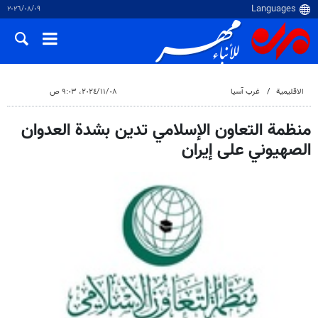
٠٩‏/٠٨‏/٢٠٢٦
الاقلیمیة
غرب آسیا
٠٨‏/١١‏/٢٠٢٤، ٩:٠٣ ص
منظمة التعاون الإسلامي تدين بشدة العدوان
الصهيوني على إيران