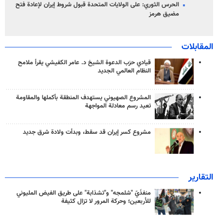
الحرس الثوري: على الولايات المتحدة قبول شروط إيران لإعادة فتح
مضيق هرمز
المقابلات
قيادي حزب الدعوة الشيخ د. عامر الكفيشي يقرأ ملامح
النظام العالمي الجديد
المشروع الصهيوني يستهدف المنطقة بأكملها والمقاومة
تعيد رسم معادلة المواجهة
مشروع كسر إيران قد سقط، وبدأت ولادة شرق جديد
التقارير
منفذَيّ "شلمجه" و"تشذابة" على طريق الفيض المليوني
للأربعين؛ وحركة المرور لا تزال كثيفة