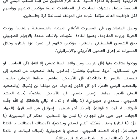
الأمريكية واستجابة لدعوة السيد القائد خرج الملايين من أبناء الشعب اليمني في
العاصمة صنعاء وعشرات الساحات في المحافظات الحرة؛ مؤكدين تحديهم ورفضهم
لكل طواغيت العالم مؤكدا الثبات على الموقف لمساندة غزة وفلسطين.
وحمل المتظاهرون في المسيرات الأعلام اليمنية والفلسطينية واللبنانية ورايات
الحرية ورايات المقاومة، وصورا للقادة الشهداء، ولافتات منددة بالإجرام الصهيوني
بحق الشعبين الفلسطيني واللبناني، مؤكدين ثباتهم في نصرة غزة ولبنان، وخلال
المسيرات تم إحراق العلمين الأمريكي و"الإسرائيلي".
ورددوا هتافات منها (قل لترامب ومن والاه.. لسنا نخشى إلا الله)، (في الحاضر.. أو
في المستقبل.. أمريكا ستخيبُ وتفشل)، (ماضون بخط التصعيد.. من تصعيد إلى
تصعيد.. والنصر لنا بالتأكيد)، قل للأمريكي الغاشم.. موقفنا الإيماني حاسم..
والتصعيد اليمني قادم)، (لو كل الكون يُعادينا.. عن موقفنا لن يُثنينا)، (والتصعيد
اليمني قادم.. موقفنا الإيماني حاسم.. قل للأمريكي الغاشم)، (جاك الحشد
المليوني.. متحدي يا صهيوني)، (لا والله لا والله.. لا نبالي بالطغاة)، (يا الله جلّت
قدرتك.. لا قوه الا قوّتك)، (أمريكا أكبر شيطان.. إسرائيل هي السرطان)، (الجهاد
الجهاد.. حيى حيى على الجهاد)، (يا لبنان ويا فلسطين.. معكم كل اليمنيين)، (يا
غـزّة (يا لبنان) واحنا.. مَعَكـُم أنتــم لـسـتم وحدكـم)، (فوضناك فوضناك.. يا قائدنا
فوضناك)، (جاك الحشد المليوني.. متحدي يا صهيوني)، (لبيناك لبيناك.. يا قائدنا
لبيناك)، (لبيناك لبيناك.. واحنا سلاحك في يمناك).