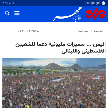
٠٩‏/٠٨‏/٢٠٢٦
الاقلیمیة
غرب آسیا
٠٨‏/١١‏/٢٠٢٤، ٥:٣٠ م
اليمن ... مسيرات مليونية دعما للشعبين
الفلسطيني واللبناني