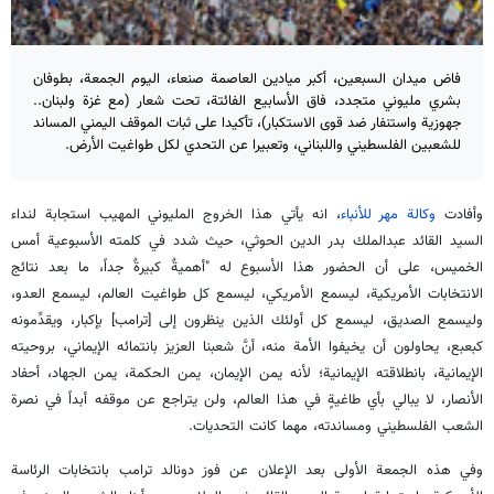
فاض ميدان السبعين، أكبر ميادين العاصمة صنعاء، اليوم الجمعة، بطوفان
بشري مليوني متجدد، فاق الأسابيع الفائتة، تحت شعار (مع غزة ولبنان..
جهوزية واستنفار ضد قوى الاستكبار)، تأكيدا على ثبات الموقف اليمني المساند
للشعبين الفلسطيني واللبناني، وتعبيرا عن التحدي لكل طواغيت الأرض.
وأفادت
وكالة مهر للأنباء
، انه يأتي هذا الخروج المليوني المهيب استجابة لنداء
السيد القائد عبدالملك بدر الدين الحوثي، حيث شدد في كلمته الأسبوعية أمس
الخميس، على أن الحضور هذا الأسبوع له "أهميةٌ كبيرةٌ جداً، ما بعد نتائج
الانتخابات الأمريكية، ليسمع الأمريكي، ليسمع كل طواغيت العالم، ليسمع العدو،
وليسمع الصديق، ليسمع كل أولئك الذين ينظرون إلى [ترامب] بإكبار، ويقدِّمونه
كبعبع، يحاولون أن يخيفوا الأمة منه، أنَّ شعبنا العزيز بانتمائه الإيماني، بروحيته
الإيمانية، بانطلاقته الإيمانية؛ لأنه يمن الإيمان، يمن الحكمة، يمن الجهاد، أحفاد
الأنصار، لا يبالي بأي طاغيةٍ في هذا العالم، ولن يتراجع عن موقفه أبداً في نصرة
الشعب الفلسطيني ومساندته، مهما كانت التحديات.
وفي هذه الجمعة الأولى بعد الإعلان عن فوز دونالد ترامب بانتخابات الرئاسة