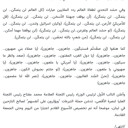
وفي حشد التحدي لطغاة العالم ردد الملايين عبارات (كل العالم لن يتمكّن.. لن
يتمكّن.. لن يتمكّن)، (أن يوقف جبهتنا الأسخن.. لن يتمكّن.. لن يتمكّن)، (قل
للأمريكيِّ الأرعن..لن يتمكّن.. لن يتمكّن)، (وكيان اسرائيل ولندن.. لن يتمكّن.. لن
يتمكّن)، (لو حشد العالم وتفرعن..لن يتمكّن.. لن يتمكّن)، (لن يوقفنا مهما أمكن..
لن يتمكّن.. لن يتمكّن)، (من شعبٍ بالله تحصّن.. لن يتمكّن.. لن يتمكّن).
كما هتفوا (إن صعَّدتُم فستبكُون.. جاهزون.. جاهزون)، (يا عملاء بني صهيون..
جاهزون.. جاهزون)، (يا دول الغرب المفتون.. جاهزون.. جاهزون)، (صعد وانظر ما
سيكون.. جاهزون.. جاهزون)، (يا أمريكي يا ملعون.. جاهزون.. جاهزون)، (يا
صهيوني يا ملعون.. جاهزون.. جاهزون)، (لو جئتم بجيوش الكون.. جاهزون..
جاهزون)، (نحنُ الجُند الغالبون.. جاهزون.. جاهزون)، (نصر الله لنا مضمون..
جاهزون.. جاهزون)
وأعلن النائب الأول لرئيس الوزراء رئيس اللجنة العلامة محمد مفتاح رئيس اللجنة
العليا لنصرة الأقصى، تدشن حملة التبرعات "ويؤثرون على أنفسهم" لصالح النازحين
في لبنان، موضحا أنه تم تخصيص الأسبوع القادم اعتبارا من اليوم وحتى الجمعة
القادمة.
/انتهى/