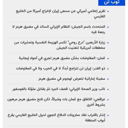
توب تن
تقرير إعلامي أميركي عن مسعى إيران لإخراج أميركا من الخليج
الفارسي
المتحدث باسم الجيش: النظام الإيراني السائد في مضيق هرمز لا
رجعة فيه
زيارة الأربعين "درع روحي" لكسر الهزيمة النفسية وتحذيرات من
مخططات أمريكية لتفتيت الجيش
عُمان: المفاوضات بشأن مضيق هرمز تجري في أجواء إيجابية
ذو القدر: إيران لن تتراجع أبداً؛ لا في الحرب ولا في المفاوضات
سفينة إماراتية تتعرض لهجوم في مضيق هرمز
نائب وزير الصحة الإيراني: قصف لامِرد تمّ بقنابل ملوّثة بالفوسفور
عراقجي: الاتفاق مع عُمان بات وشيكاً، لكن فتح مضيق هرمز مرهون
بشروط أخرى
إنذار باقتراب نفاد مخزونات الدفاع الجوي لدول الخليج الفارسي يقرع
أبواب المنطقة