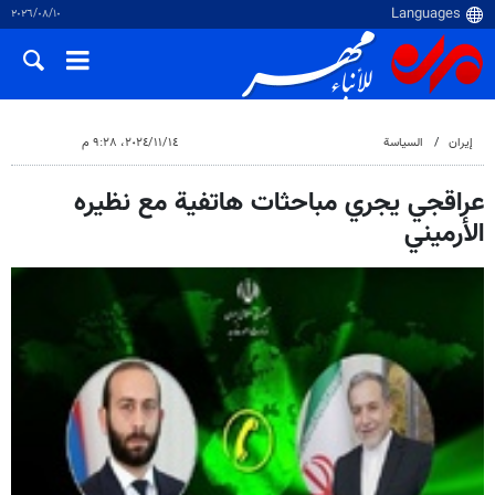
١٠‏/٠٨‏/٢٠٢٦
إيران
السياسة
١٤‏/١١‏/٢٠٢٤، ٩:٢٨ م
عراقجي يجري مباحثات هاتفية مع نظيره
الأرميني