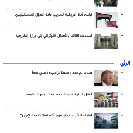
آيلب: أداة أمريكية لتدريب قادة العراق المستقبليين
استدعاء القائم بالأعمال الأوكراني إلى وزارة الخارجية
الرأي
عندما لم تعد «خدعة ترامب» تجدي نفعاً
فشل استراتيجية الضغط ضد محور المقاومة
لماذا يشكّل مضيق هرمز أداة استراتيجية لإيران؟