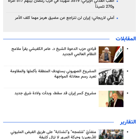
الطب العدلي الإيراني: 3519 شهيداً في حرب رمضان بينهم 517 امرأة
و270 تلميذاً
آملي لاريجاني: إيران لن تتراجع عن مضيق هرمز مهما كلف الأمر
المقابلات
قيادي حزب الدعوة الشيخ د. عامر الكفيشي يقرأ ملامح
النظام العالمي الجديد
المشروع الصهيوني يستهدف المنطقة بأكملها والمقاومة
تعيد رسم معادلة المواجهة
مشروع كسر إيران قد سقط، وبدأت ولادة شرق جديد
التقارير
منفذَيّ "شلمجه" و"تشذابة" على طريق الفيض المليوني
للأربعين؛ وحركة المرور لا تزال كثيفة