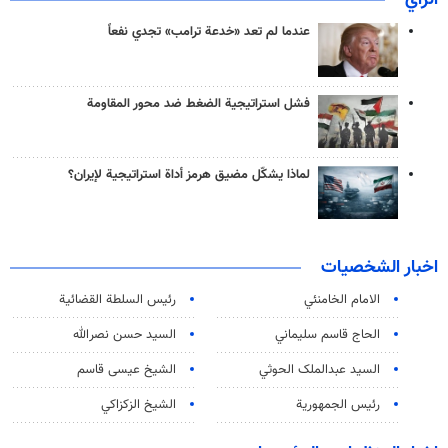
عندما لم تعد «خدعة ترامب» تجدي نفعاً
فشل استراتيجية الضغط ضد محور المقاومة
لماذا يشكّل مضيق هرمز أداة استراتيجية لإيران؟
اخبار الشخصيات
الامام الخامنئي
رئیس السلطة القضائیة
الحاج قاسم سليماني
السيد حسن نصرالله
السید عبدالملک الحوثي
الشيخ عيسى قاسم
رئيس الجمهورية
الشيخ الزكزاكي