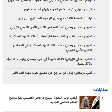
تراجع المخزون التسليحي الأميركي يقيّد خيارات واشنطن تجاه إيران
كريس مورفي: ترامب خسر الحرب وإيران أصبحت أقوى
ترامب: الضغط الاقتصادي بديل للهجوم العسكري على إيران
تعيين محسن رضائي أميناً للمجلس الأعلى للأمن القومي الإيراني
تعيين محمد باقر ذو القدر مستشاراً سياسياً لقائد الثورة الإسلامية
تعيين محسن رضائي ممثلا لقائد الثورة الاسلامية في المجلس
الاعلى للأمن القومي
الطب العدلي الإيراني: 3519 شهيداً في حرب رمضان بينهم 517 امرأة
و270 تلميذاً
آملي لاريجاني: إيران لن تتراجع عن مضيق هرمز مهما كلف الأمر
المقابلات
قيادي حزب الدعوة الشيخ د. عامر الكفيشي يقرأ ملامح
النظام العالمي الجديد