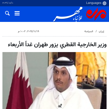
١٠‏/٠٨‏/٢٠٢٦
إيران
السياسة
١٩‏/١١‏/٢٠٢٤، ١٠:٠٢ م
وزير الخارجية القطري يزور طهران غداً الأربعاء