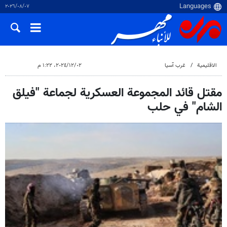
٠٧‏/٠٨‏/٢٠٢٦
الاقلیمیة
غرب آسیا
٠٢‏/١٢‏/٢٠٢٤، ١:٢٢ م
مقتل قائد المجموعة العسكرية لجماعة "فيلق
الشام" في حلب