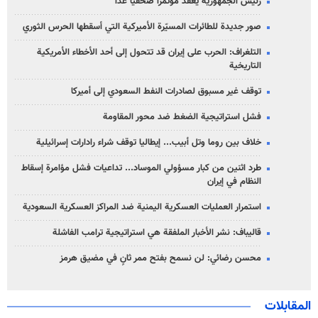
رئيس الجمهورية يعقد مؤتمراً صحفياً غداً
صور جديدة للطائرات المسيّرة الأميركية التي أسقطها الحرس الثوري
التلغراف: الحرب على إيران قد تتحول إلى أحد الأخطاء الأمريكية
التاريخية
توقف غير مسبوق لصادرات النفط السعودي إلى أميركا
فشل استراتيجية الضغط ضد محور المقاومة
خلاف بين روما وتل أبيب... إيطاليا توقف شراء رادارات إسرائيلية
طرد اثنين من كبار مسؤولي الموساد... تداعيات فشل مؤامرة إسقاط
النظام في إيران
استمرار العمليات العسكرية اليمنية ضد المراكز العسكرية السعودية
قاليباف: نشر الأخبار الملفقة هي استراتيجية ترامب الفاشلة
محسن رضائي: لن نسمح بفتح ممر ثانٍ في مضيق هرمز
المقابلات