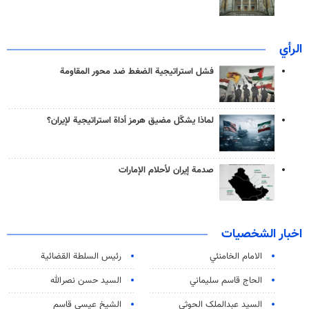
الرأي
فشل استراتيجية الضغط ضد محور المقاومة
لماذا يشكّل مضيق هرمز أداة استراتيجية لإيران؟
صدمة إيران لأحلام الإمارات
اخبار الشخصيات
الامام الخامنئي
رئیس السلطة القضائیة
الحاج قاسم سليماني
السيد حسن نصرالله
السید عبدالملک الحوثي
الشيخ عيسى قاسم