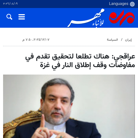
٠٩‏/٠٨‏/٢٠٢٦
إيران
السياسة
٠٧‏/١٢‏/٢٠٢٤، ٧:٤٠ م
عراقجي: هناك تطلعا لتحقيق تقدم في
مفاوضات وقف إطلاق النار في غزة