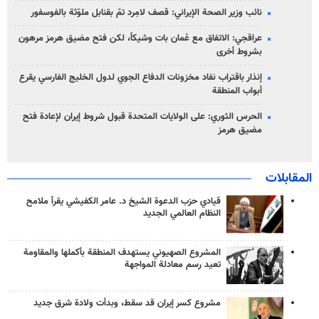
نائب وزير الصحة الإيراني: قصف لامِرد تمّ بقنابل ملوّثة بالفوسفور
عراقجي: الاتفاق مع عُمان بات وشيكاً، لكن فتح مضيق هرمز مرهون
بشروط أخرى
إنذار باقتراب نفاد مخزونات الدفاع الجوي لدول الخليج الفارسي يقرع
أبواب المنطقة
الحرس الثوري: على الولايات المتحدة قبول شروط إيران لإعادة فتح
مضيق هرمز
المقابلات
قيادي حزب الدعوة الشيخ د. عامر الكفيشي يقرأ ملامح
النظام العالمي الجديد
المشروع الصهيوني يستهدف المنطقة بأكملها والمقاومة
تعيد رسم معادلة المواجهة
مشروع كسر إيران قد سقط، وبدأت ولادة شرق جديد