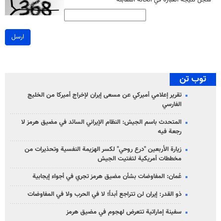
*
سجل نتيجة العبارة في الخانة المقابلة
ارسل
توب تن
تقرير إعلامي أميركي عن مسعى إيران لإخراج أميركا من الخليج
الفارسي
المتحدث باسم الجيش: النظام الإيراني السائد في مضيق هرمز لا
رجعة فيه
زيارة الأربعين "درع روحي" لكسر الهزيمة النفسية وتحذيرات من
مخططات أمريكية لتفتيت الجيش
عُمان: المفاوضات بشأن مضيق هرمز تجري في أجواء إيجابية
ذو القدر: إيران لن تتراجع أبداً؛ لا في الحرب ولا في المفاوضات
سفينة إماراتية تتعرض لهجوم في مضيق هرمز