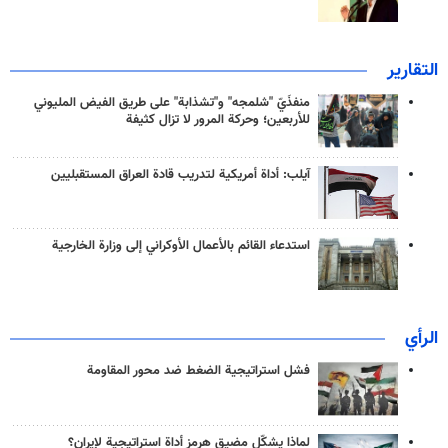
التقارير
منفذَيّ "شلمجه" و"تشذابة" على طريق الفيض المليوني
للأربعين؛ وحركة المرور لا تزال كثيفة
آيلب: أداة أمريكية لتدريب قادة العراق المستقبليين
استدعاء القائم بالأعمال الأوكراني إلى وزارة الخارجية
الرأي
فشل استراتيجية الضغط ضد محور المقاومة
لماذا يشكّل مضيق هرمز أداة استراتيجية لإيران؟