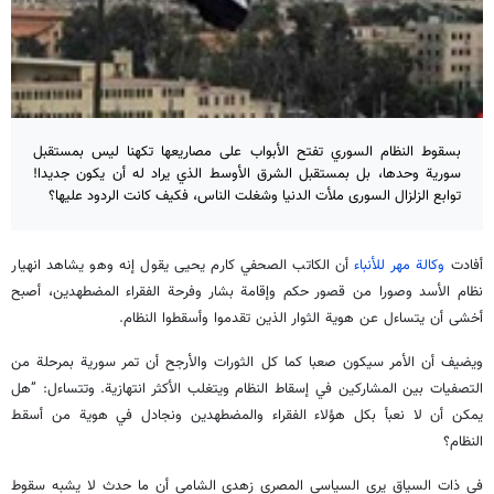
بسقوط النظام السوري تفتح الأبواب على مصاريعها تكهنا ليس بمستقبل
سورية وحدها، بل بمستقبل الشرق الأوسط الذي يراد له أن يكون جديدا!
توابع الزلزال السورى ملأت الدنيا وشغلت الناس، فكيف كانت الردود عليها؟
أفادت
وكالة مهر للأنباء
أن الكاتب الصحفي كارم يحيى يقول إنه وهو يشاهد انهيار
نظام الأسد وصورا من قصور حكم وإقامة بشار وفرحة الفقراء المضطهدين، أصبح
أخشى أن يتساءل عن هوية الثوار الذين تقدموا وأسقطوا النظام.
ويضيف أن الأمر سيكون صعبا كما كل الثورات والأرجح أن تمر سورية بمرحلة من
التصفيات بين المشاركين في إسقاط النظام ويتغلب الأكثر انتهازية. وتتساءل: ”هل
يمكن أن لا نعبأ بكل هؤلاء الفقراء والمضطهدين ونجادل في هوية من أسقط
النظام؟
في ذات السياق يرى السياسي المصري زهدي الشامي أن ما حدث لا يشبه سقوط