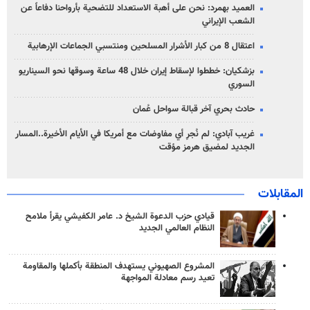
العميد بهمرد: نحن على أهبة الاستعداد للتضحية بأرواحنا دفاعاً عن
الشعب الإيراني
اعتقال 8 من كبار الأشرار المسلحين ومنتسبي الجماعات الإرهابية
بزشكيان: خططوا لإسقاط إيران خلال 48 ساعة وسوقها نحو السيناريو
السوري
حادث بحري آخر قبالة سواحل عُمان
غريب آبادي: لم نُجرِ أي مفاوضات مع أمريكا في الأيام الأخيرة..المسار
الجديد لمضيق هرمز مؤقت
المقابلات
قيادي حزب الدعوة الشيخ د. عامر الكفيشي يقرأ ملامح
النظام العالمي الجديد
المشروع الصهيوني يستهدف المنطقة بأكملها والمقاومة
تعيد رسم معادلة المواجهة