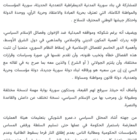
للمشاركة في بناء سورية المدنية الديمقراطية التعددية الحديثة، سورية المؤسسات
والمواطنة الكاملة، التي تعترف بحرية العبادة والاعتقاد وحرية الرأي، ووحدة الدولة
واحتكار جيشها الوطني المحترف للسلاح .
ويضيف أنه برغم شكوكه ومواقفه المبدئية ضد الإخوان وفصائل الإسلام السياسي،
فإنه يدرك أهمية المكون الديني والإسلامي والمذهبي في دول الشرق الأوسط،
وأهمية الدور الحاسم للفصائل الإسلامية في إسقاط النظام السوري، متمنيا أن تثبت
هذه الفصائل خطأه وتخيب ظنونه، وأن تقدم نفسها في صورة وسياسات وقرارات
مختلفة، وأن يلتزم الجولاني ( أو الشرع ) والذين معه بما صرح به في لقائه مع
السي إن إن من سعيه هو ورفاقه لبناء دولة سورية جديدة، دولة مؤسسات وحرية
وتعددية، دولة قانون ومواطنة ومساواة .
وأضاف أنه حينئذ سيرفع لهم القبعة، وستكون سورية بوابة مهمة لنسخة مختلفة
ومقبولة بل ومرحب بها من الإسلام السياسي، نسخة تختلف عن داعش والقاعدة
والنصرة.
من جهته أشاد المحلل السياسي د.عمرو الشوبكي بتعليمات هيئة العمليات
المعارضة باستمرار الحكومة في عملها حتى تسليم السلطة ورفض المساس
بالمؤسسات الحكومية ومطالبة الناس بعدم إطلاق النار فرحا بسقوط الطاغية وعدم