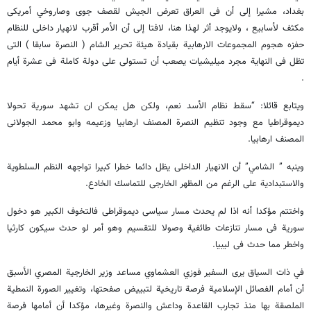
بغداد، مشيرا إلى أن فى العراق تعرض الجيش لقصف جوى وصاروخي أمريكى
مكثف لأسابيع ، ولايوجد أثر لهذا هنا، لافتا إلى أن الأمر أقرب لانهيار داخلى للنظام
حفزه هجوم المجموعات الارهابية بقيادة هيئة تحرير الشام ( النصرة سابقا ) التى
تظل فى النهاية مجرد ميليشيات يصعب أن تستولى على دولة كاملة فى عشرة أيام
.
ويتابع قائلا: “سقط نظام الأسد نعم، ولكن هل يمكن ان تشهد سورية تحولا
ديموقراطيا مع وجود تنظيم النصرة المصنف ارهابيا وزعيمه وابو محمد الجولانى
المصنف ارهابيا.
وينبه ” الشامي” أن الانهيار الداخلى يظل دائما خطرا كبيرا تواجهه النظم السلطوية
والاستبدادية على الرغم من المظهر الخارجى للتماسك الخادع.
واختتم مؤكدا أنه اذا لم يحدث مسار سياسى ديموقراطى فالتخوف الكبير هو دخول
سورية فى مسار تنازعات طائفية وصولا للتقسيم وهو أمر لو حدث سيكون كارثيا
واخطر مما حدث فى ليبيا.
في ذات السياق يرى السفير فوزي العشماوي مساعد وزير الخارجية المصري الأسبق
أن أمام الفصائل الإسلامية فرصة تاريخية لتبييض صفحتها، وتغيير الصورة النمطية
الملصقة بها منذ تجارب القاعدة وداعش والنصرة وغيرها، مؤكدا أن أمامها فرصة