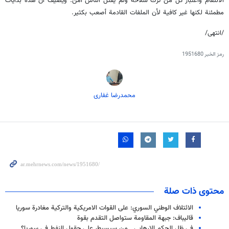
الانتقام واعتبار كل من ترك سلاحه ولم يقتل الناس آمن. ويضيف أن هذه بدايات
مطمئنة لكنها غير كافية لأن الملفات القادمة أصعب بكثير.
/انتهى/
رمز الخبر
1951680
محمدرضا غفاری
محتوى ذات صلة
الائتلاف الوطني السوري: على القوات الامريكية والتركية مغادرة سوريا
قاليباف: جبهة المقاومة ستواصل التقدم بقوة
في ظل الحكم الارهابي...من سيسيطر على حقول النفط في سوريا؟