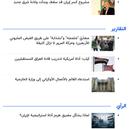
مشروع كسر إيران قد سقط، وبدأت ولادة شرق جديد
التقارير
منفذَيّ "شلمجه" و"تشذابة" على طريق الفيض المليوني
للأربعين؛ وحركة المرور لا تزال كثيفة
آيلب: أداة أمريكية لتدريب قادة العراق المستقبليين
استدعاء القائم بالأعمال الأوكراني إلى وزارة الخارجية
الرأي
لماذا يشكّل مضيق هرمز أداة استراتيجية لإيران؟