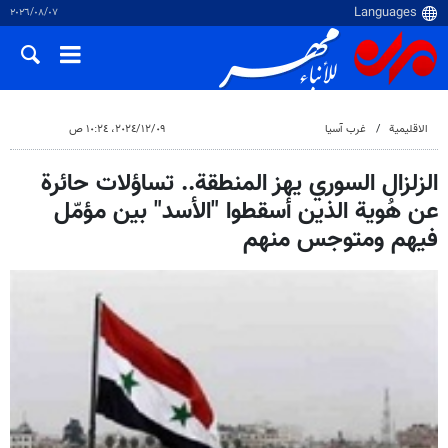
٠٧‏/٠٨‏/٢٠٢٦
الاقلیمیة
غرب آسیا
٠٩‏/١٢‏/٢٠٢٤، ١٠:٢٤ ص
الزلزال السوري يهز المنطقة.. تساؤلات حائرة
عن هُوية الذين أسقطوا "الأسد" بين مؤمّل
فيهم ومتوجس منهم