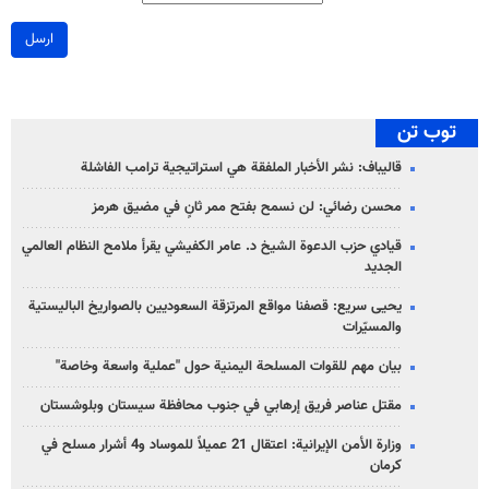
ارسل
توب تن
قاليباف: نشر الأخبار الملفقة هي استراتيجية ترامب الفاشلة
محسن رضائي: لن نسمح بفتح ممر ثانٍ في مضيق هرمز
قيادي حزب الدعوة الشيخ د. عامر الكفيشي يقرأ ملامح النظام العالمي
الجديد
يحيى سريع: قصفنا مواقع المرتزقة السعوديين بالصواريخ الباليستية
والمسيّرات
بيان مهم للقوات المسلحة اليمنية حول "عملية واسعة وخاصة"
مقتل عناصر فريق إرهابي في جنوب محافظة سيستان وبلوشستان
وزارة الأمن الإيرانية: اعتقال 21 عميلاً للموساد و4 أشرار مسلح في
كرمان