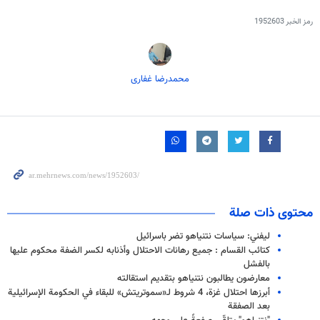
رمز الخبر
1952603
محمدرضا غفاری
محتوى ذات صلة
ليفني: سياسات نتنياهو تضر باسرائيل
کتائب القسام : جمیع رهانات الاحتلال وأذنابه لكسر الضفة محكوم عليها
بالفشل
معارضون يطالبون نتنياهو بتقديم استقالته
أبرزها احتلال غزة، 4 شروط لـ«سموتريتش» للبقاء في الحكومة الإسرائيلية
بعد الصفقة