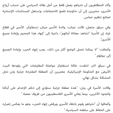
وأكد المتظاهرون أن نتنياهو يعمل فقط من أجل بقائه السياسي على حساب أرواح
الأسرى، مشيرين إلى أن حكومته تقمع الاحتجاجات وتستغل المساعدات الإنسانية
لصالح تنظيم حماس.
وفي سياق متصل، قالت عيناب، والدة الأسير ميتان تسنغاوكر، الأسير في قطاع
غزة، إن الأسرة "تشاهد معاناة أبنائهم"، داعية إلى "إنهاء هذا الجحيم وإعادة جميع
الأسرى".
وأضافت: "لا يمكننا تحمل الوضع أكثر من ذلك، يجب إنهاء الحرب وإعادة الجميع
إلى بيوتهم."
في سياق آخر، انتقدت عائلة تسنغاوكر مواصلة المفاوضات التي يقودها البيت
الأبيض مع الحكومة الإسرائيلية، معتبرين أن الصفقة المقترحة جزئية ولن تحل
المشكلة بشكل نهائي.
وقالت الأسرة في بيان: "هذه صفقة جزئية ستؤدي إلى حكم الإعدام على أبنائنا
والجنود الآخرين، بينما يعاني الأسرى الفلسطينيون من ظروف صعبة."
وأضافوا أن "نتنياهو يقوم بانتقاء الأسرى ويرفض إنهاء الحرب، وهو ما يعكس إصراره
على الحفاظ على سلطته السياسية."