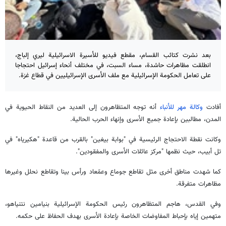
بعد نشرت كتائب القسام، مقطع فيديو للأسيرة الاسرائيلية ليري إلباج،
انطلقت مظاهرات حاشدة، مساء السبت، في مختلف أنحاء إسرائيل احتجاجا
على تعامل الحكومة الإسرائيلية مع ملف الأسرى الإسرائيليين في قطاع غزة.
أفادت
وكالة مهر للأنباء
أنه توجه المتظاهرون إلى العديد من النقاط الحيوية في
المدن، مطالبين بإعادة جميع الأسرى وإنهاء الحرب الحالية.
وكانت نقطة الاحتجاج الرئيسية في "بوابة بيغين" بالقرب من قاعدة "هكيرياه" في
تل أبيب، حيث نظمها "مركز عائلات الأسرى والمفقودين".
كما شهدت مناطق أخرى مثل تقاطع جوماع وعمّعاد ورأس بينا وتقاطع نحلل وغيرها
مظاهرات متفرقة.
وفي القدس، هاجم المتظاهرون رئيس الحكومة الإسرائيلية بنيامين نتنياهو،
متهمين إياه بإحباط المفاوضات الخاصة بإعادة الأسرى بهدف الحفاظ على حكمه.