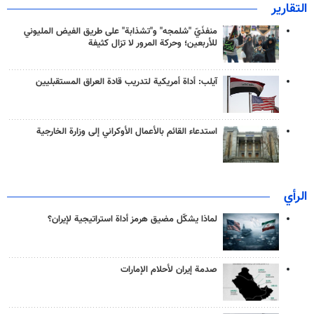
التقارير
منفذَيّ "شلمجه" و"تشذابة" على طريق الفيض المليوني
للأربعين؛ وحركة المرور لا تزال كثيفة
آيلب: أداة أمريكية لتدريب قادة العراق المستقبليين
استدعاء القائم بالأعمال الأوكراني إلى وزارة الخارجية
الرأي
لماذا يشكّل مضيق هرمز أداة استراتيجية لإيران؟
صدمة إيران لأحلام الإمارات