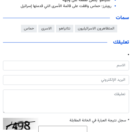
"نتنياهو" يتلقّى صفعةً على وجهه
رويترز: حماس وافقت على قائمة الأسرى التي قدمتها إسرائيل
سمات
المتظاهرون الاسرائيليون
نتانياهو
الاسرى
حماس
تعليقك
*
سجل نتيجة العبارة في الخانة المقابلة