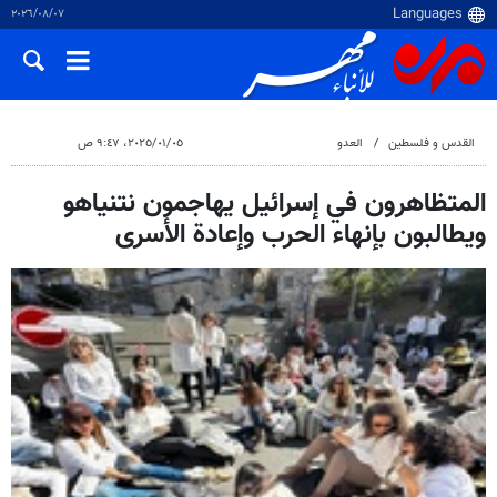
٠٧‏/٠٨‏/٢٠٢٦
القدس و فلسطین
العدو
٠٥‏/٠١‏/٢٠٢٥، ٩:٤٧ ص
المتظاهرون في إسرائيل يهاجمون نتنياهو
ويطالبون بإنهاء الحرب وإعادة الأسرى