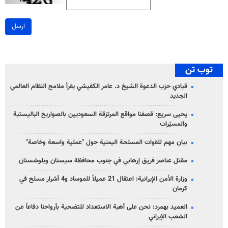
ارسل
توب تن
قيادي حزب الدعوة الشيخ د. عامر الكفيشي يقرأ ملامح النظام العالمي
الجديد
يحيى سريع: قصفنا مواقع المرتزقة السعوديين بالصواريخ الباليستية
والمسيّرات
بيان مهم للقوات المسلحة اليمنية حول "عملية واسعة وخاصة"
مقتل عناصر فريق إرهابي في جنوب محافظة سيستان وبلوشستان
وزارة الأمن الإيرانية: اعتقال 21 عميلاً للموساد و4 أشرار مسلح في
كرمان
العميد بهمرد: نحن على أهبة الاستعداد للتضحية بأرواحنا دفاعاً عن
الشعب الإيراني