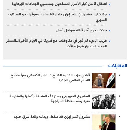
اعتقال 8 من كبار الأشرار المسلحين ومنتسبي الجماعات الإرهابية
بزشكيان: خططوا لإسقاط إيران خلال 48 ساعة وسوقها نحو السيناريو
السوري
حادث بحري آخر قبالة سواحل عُمان
غريب آبادي: لم نُجرِ أي مفاوضات مع أمريكا في الأيام الأخيرة..المسار
الجديد لمضيق هرمز مؤقت
المقابلات
قيادي حزب الدعوة الشيخ د. عامر الكفيشي يقرأ ملامح
النظام العالمي الجديد
المشروع الصهيوني يستهدف المنطقة بأكملها والمقاومة
تعيد رسم معادلة المواجهة
مشروع كسر إيران قد سقط، وبدأت ولادة شرق جديد