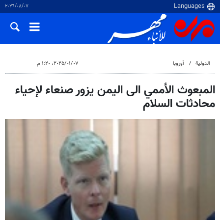
٠٧‏/٠٨‏/٢٠٢٦
الدولية
أوروبا
٠٧‏/٠١‏/٢٠٢٥، ١:٢٠ م
المبعوث الأممي الى اليمن يزور صنعاء لإحياء
محادثات السلام