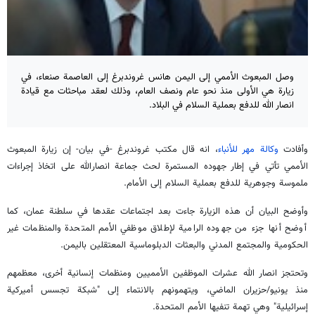
وصل المبعوث الأممي إلى اليمن هانس غروندبرغ إلى العاصمة صنعاء، في
زيارة هي الأولى منذ نحو عام ونصف العام، وذلك لعقد مباحثات مع قيادة
انصار الله للدفع بعملية السلام في البلاد.
وأفادت
وكالة مهر للأنباء
، انه قال مكتب غروندبرغ -في بيان- إن زيارة المبعوث
الأممي تأتي في إطار جهوده المستمرة لحث جماعة انصارالله على اتخاذ إجراءات
ملموسة وجوهرية للدفع بعملية السلام إلى الأمام.
وأوضح البيان أن هذه الزيارة جاءت بعد اجتماعات عقدها في سلطنة عمان، كما
أوضح أنها جزء من جهوده الرامية لإطلاق موظفي الأمم المتحدة والمنظمات غير
الحكومية والمجتمع المدني والبعثات الدبلوماسية المعتقلين باليمن.
وتحتجز انصار الله عشرات الموظفين الأمميين ومنظمات إنسانية أخرى، معظمهم
منذ يونيو/حزيران الماضي، ويتهمونهم بالانتماء إلى "شبكة تجسس أميركية
إسرائيلية" وهي تهمة تنفيها الأمم المتحدة.