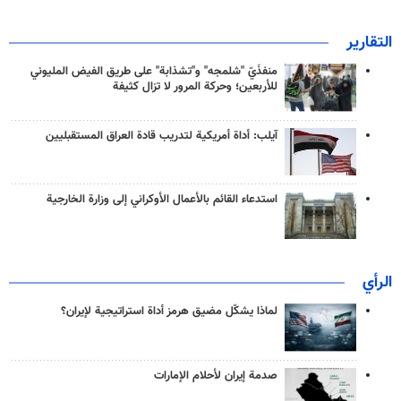
التقارير
منفذَيّ "شلمجه" و"تشذابة" على طريق الفيض المليوني
للأربعين؛ وحركة المرور لا تزال كثيفة
آيلب: أداة أمريكية لتدريب قادة العراق المستقبليين
استدعاء القائم بالأعمال الأوكراني إلى وزارة الخارجية
الرأي
لماذا يشكّل مضيق هرمز أداة استراتيجية لإيران؟
صدمة إيران لأحلام الإمارات