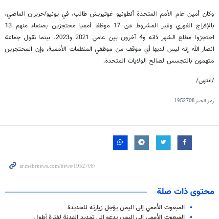
وكان أمين عام الأمم المتحدة أنطونيو غوتيريش طالب، في يونيو/حزيران الماضي،
بالإفراج الفوري وغير المشروط عن 17 موظفا أمميا محتجزين بصنعاء منهم 13
احتجزوا مطلع الشهر ذاته و4 آخرون بين عامي 2021 و2023. بينما تقول جماعة
انصار الله إنه ليس لديها أي موقف من موظفي المنظمات الأممية، وإن المحتجزين
متهمون بالتجسس لصالح الولايات المتحدة.
/انتهى/
رمز الخبر
1952708
محتوى ذات صلة
المبعوث الأممي إلى اليمن يؤجل زيارته للحديدة
المبعوث الأممي إلى اليمن يدعو إلى تمديد الهدنة لفترة أطول