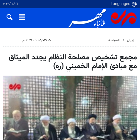
٠٦‏/٠٨‏/٢٠٢٦
إيران
السياسة
٠٥‏/٠٢‏/٢٠٢٥، ٢:٣١ م
مجمع تشخيص مصلحة النظام يجدد الميثاق
مع مبادئ الإمام الخميني (ره)