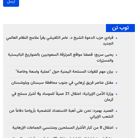
ارسل
توب تن
قيادي حزب الدعوة الشيخ د. عامر الكفيشي يقرأ ملامح النظام العالمي
الجديد
يحيى سريع: قصفنا مواقع المرتزقة السعوديين بالصواريخ الباليستية
والمسيّرات
بيان مهم للقوات المسلحة اليمنية حول "عملية واسعة وخاصة"
مقتل عناصر فريق إرهابي في جنوب محافظة سيستان وبلوشستان
وزارة الأمن الإيرانية: اعتقال 21 عميلاً للموساد و4 أشرار مسلح في
كرمان
العميد بهمرد: نحن على أهبة الاستعداد للتضحية بأرواحنا دفاعاً عن
الشعب الإيراني
اعتقال 8 من كبار الأشرار المسلحين ومنتسبي الجماعات الإرهابية