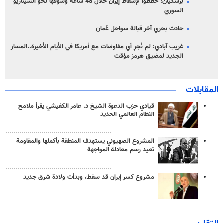
بزشكيان: خططوا لإسقاط إيران خلال 48 ساعة وسوقها نحو السيناريو
السوري
حادث بحري آخر قبالة سواحل عُمان
غريب آبادي: لم نُجرِ أي مفاوضات مع أمريكا في الأيام الأخيرة..المسار
الجديد لمضيق هرمز مؤقت
المقابلات
قيادي حزب الدعوة الشيخ د. عامر الكفيشي يقرأ ملامح
النظام العالمي الجديد
المشروع الصهيوني يستهدف المنطقة بأكملها والمقاومة
تعيد رسم معادلة المواجهة
مشروع كسر إيران قد سقط، وبدأت ولادة شرق جديد