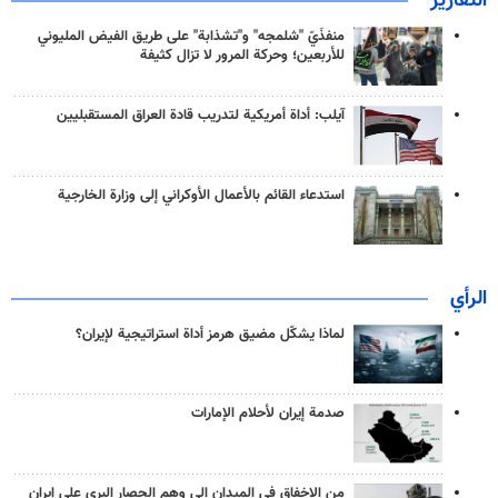
التقارير
منفذَيّ "شلمجه" و"تشذابة" على طريق الفيض المليوني
للأربعين؛ وحركة المرور لا تزال كثيفة
آيلب: أداة أمريكية لتدريب قادة العراق المستقبليين
استدعاء القائم بالأعمال الأوكراني إلى وزارة الخارجية
الرأي
لماذا يشكّل مضيق هرمز أداة استراتيجية لإيران؟
صدمة إيران لأحلام الإمارات
من الإخفاق في الميدان إلى وهم الحصار البري على إيران