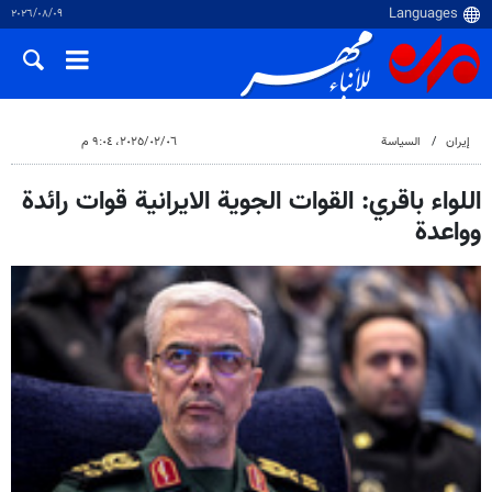
٠٩‏/٠٨‏/٢٠٢٦
إيران
السياسة
٠٦‏/٠٢‏/٢٠٢٥، ٩:٠٤ م
اللواء باقري: القوات الجوية الايرانية قوات رائدة
وواعدة