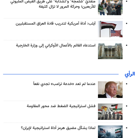
منفذَيّ "شلمجه" و"تشذابة" على طريق الفيض المليوني
للأربعين؛ وحركة المرور لا تزال كثيفة
آيلب: أداة أمريكية لتدريب قادة العراق المستقبليين
استدعاء القائم بالأعمال الأوكراني إلى وزارة الخارجية
الرأي
عندما لم تعد «خدعة ترامب» تجدي نفعاً
فشل استراتيجية الضغط ضد محور المقاومة
لماذا يشكّل مضيق هرمز أداة استراتيجية لإيران؟