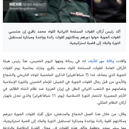
أكد رئيس أركان القوات المسلحة الايرانية اللواء محمد باقري إن منتسبي
القوات الجوية حولوا دورهم ومكانتهم كقوات رائدة وواعدة ومبتكرة لمستقبل
الثورة والبلاد إلى قضية استراتيجية.
وأفادت
وكالة مهر للأنباء
، انه في رسالة وجهها اليوم الخميس، هنأ رئيس هيئة
الأركان العامة للقوات المسلحة اللواء محمد باقري وبارك بمناسبة يوم القوات
الجوية الذي يصادف غدا (7 شباط/فبراير) الذكرى الملحمية للولاء التاريخي والشجاع
والأبدي من قبل رجال القوات الجوية في الجيش للإمام الخميني والثورة الإسلامية
وتضامنهم مع الشعب الايراني البطل في إيران العزيزة ضد نظام الشاه الظالم، في
الأيام المصيرية لانتصار الثورة الاسلامية (يوم 11 شباط/فبراير) والذي عجل بانهيار
أركان النظام الملكي.
وقال: من خلال هذا العمل الشجاع والمدهش، حوّل أفراد القوات الجوية دورهم
ومكانتهم كقوة رائدة وواعدة ومبتكرة لمستقبل الثورة والبلاد إلى قضية استراتيجية،
مما يبشر بمجد وعظمة وتألق هذه القوات في مجال القدرة الدفاعية والرادعة