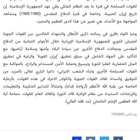
للقوات المسلحة في فترة ما بعد النظام الملكي وفي عهد الجمهورية الإسلامية. إن
تاريخ إيران الحبيبة، وخاصة في فترة الدفاع المقدس (1980-1988) ومشاهد
المواجهة مع الأعداء، هي تعبير عن هذا الدور العظيم والمجيد.
وحيا اللواء باقري في رسالته ذكرى الأبطال والشهداء الخالدين من القوات الجوية
للجيش الثوري للجمهورية الإسلامية الإيرانية خلال الأعوام الثمانية من الدفاع
المقدس ومجالات الدفاع الأخرى عن سيادة البلاد وأمنها وسلامة أراضيها، مع
التأكيد على الجهاد الشامل في سياق تحقيق "إيران القوية" والرغبة في تحقيق
المثل الحضارية العليا للثورة وترسيخ وحماية الأمن المستدام والرادع، بالمواكبة مع
القوات المسلحة الأخرى وابناء الشعب الايراني؛ داعيا الباري تعالى بالمزيد من
التوفيق والسداد لقائد القوات الجوية والكوادر الاعزاء في هذه القوات، بالرعاية
الخاصة من بقية الله الأعظم (أرواحنا فداه)، وامتثالاً للتدابير الحكيمة والتعليمات
والإرشادات السديدة من مقام الولاية قائد الثورة والقائد العام للقوات سماحة آية
الله العظمى الإمام الخامنئي (مد ظله العالي).
رمز الخبر
1954003