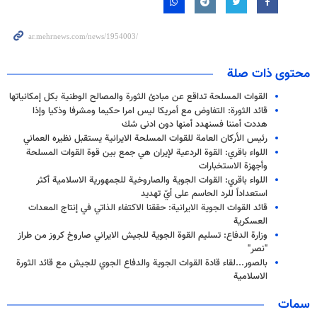
محتوى ذات صلة
القوات المسلحة تداقع عن مبادئ الثورة والمصالح الوطنية بكل إمكانياتها
قائد الثورة: التفاوض مع أمريكا ليس امرا حكيما ومشرفا وذكيا وإذا
هددت أمننا فسنهدد أمنها دون ادنى شك
رئيس الأركان العامة للقوات المسلحة الايرانية يستقبل نظيره العماني
اللواء باقري: القوة الردعية لإيران هي جمع بين قوة القوات المسلحة
وأجهزة الاستخبارات
اللواء باقري: القوات الجوية والصاروخية للجمهورية الاسلامية أكثر
استعداداً للرد الحاسم على أيّ تهديد
قائد القوات الجوية الايرانية: حققنا الاكتفاء الذاتي في إنتاج المعدات
العسكرية
وزارة الدفاع: تسليم القوة الجوية للجيش الايراني صاروخ كروز من طراز
"نصر"
بالصور...لقاء قادة القوات الجوية والدفاع الجوي للجيش مع قائد الثورة
الاسلامية
سمات