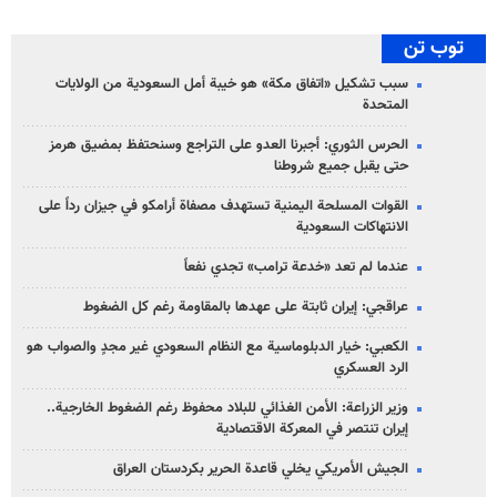
توب تن
سبب تشكيل «اتفاق مكة» هو خيبة أمل السعودية من الولايات
المتحدة
الحرس الثوري: أجبرنا العدو على التراجع وسنحتفظ بمضيق هرمز
حتى يقبل جميع شروطنا
القوات المسلحة اليمنية تستهدف مصفاة أرامكو في جيزان رداً على
الانتهاكات السعودية
عندما لم تعد «خدعة ترامب» تجدي نفعاً
عراقجي: إيران ثابتة على عهدها بالمقاومة رغم كل الضغوط
الكعبي: خيار الدبلوماسية مع النظام السعودي غير مجدٍ والصواب هو
الرد العسكري
وزير الزراعة: الأمن الغذائي للبلاد محفوظ رغم الضغوط الخارجية..
إيران تنتصر في المعركة الاقتصادية
الجيش الأمريكي يخلي قاعدة الحرير بكردستان العراق