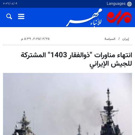
٠٩‏/٠٨‏/٢٠٢٦
إيران
السياسة
٢٥‏/٠٢‏/٢٠٢٥، ٥:٣٩ م
انتهاء مناورات "ذوالفقار 1403" المشتركة
للجيش الإيراني