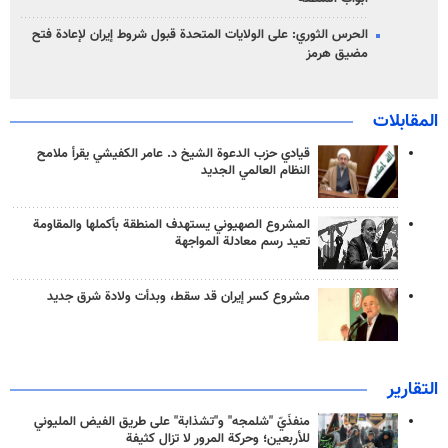
الحرس الثوري: على الولايات المتحدة قبول شروط إيران لإعادة فتح
مضيق هرمز
المقابلات
قيادي حزب الدعوة الشيخ د. عامر الكفيشي يقرأ ملامح
النظام العالمي الجديد
المشروع الصهيوني يستهدف المنطقة بأكملها والمقاومة
تعيد رسم معادلة المواجهة
مشروع كسر إيران قد سقط، وبدأت ولادة شرق جديد
التقارير
منفذَيّ "شلمجه" و"تشذابة" على طريق الفيض المليوني
للأربعين؛ وحركة المرور لا تزال كثيفة