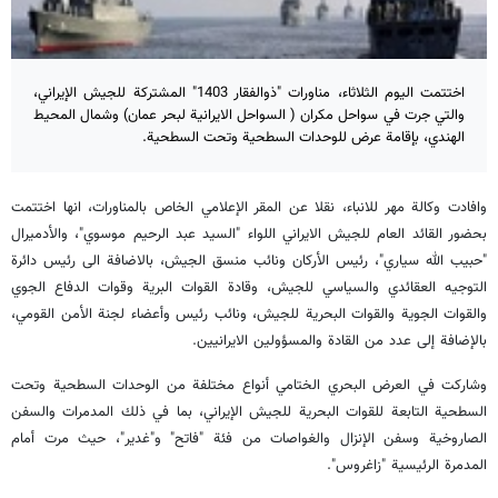
اختتمت اليوم الثلاثاء، مناورات "ذوالفقار 1403" المشتركة للجيش الإيراني،
والتي جرت في سواحل مكران ( السواحل الايرانية لبحر عمان) وشمال المحيط
الهندي، بإقامة عرض للوحدات السطحية وتحت السطحية.
وافادت وكالة مهر للانباء، نقلا عن المقر الإعلامي الخاص بالمناورات، انها اختتمت
بحضور القائد العام للجيش الايراني اللواء "السيد عبد الرحيم موسوي"، والأدميرال
"حبيب الله سياري"، رئيس الأركان ونائب منسق الجيش، بالاضافة الى رئيس دائرة
التوجيه العقائدي والسياسي للجيش، وقادة القوات البرية وقوات الدفاع الجوي
والقوات الجوية والقوات البحرية للجيش، ونائب رئيس وأعضاء لجنة الأمن القومي،
بالإضافة إلى عدد من القادة والمسؤولين الايرانيين.
وشاركت في العرض البحري الختامي أنواع مختلفة من الوحدات السطحية وتحت
السطحية التابعة للقوات البحرية للجيش الإيراني، بما في ذلك المدمرات والسفن
الصاروخية وسفن الإنزال والغواصات من فئة "فاتح" و"غدير"، حيث مرت أمام
المدمرة الرئيسية "زاغروس".