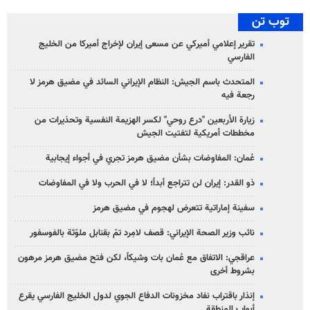
توب تن
تقرير إعلامي أميركي عن مسعى إيران لإخراج أميركا من الخليج
الفارسي
المتحدث باسم الجيش: النظام الإيراني السائد في مضيق هرمز لا
رجعة فيه
زيارة الأربعين "درع روحي" لكسر الهزيمة النفسية وتحذيرات من
مخططات أمريكية لتفتيت الجيش
عُمان: المفاوضات بشأن مضيق هرمز تجري في أجواء إيجابية
ذو القدر: إيران لن تتراجع أبداً؛ لا في الحرب ولا في المفاوضات
سفينة إماراتية تتعرض لهجوم في مضيق هرمز
نائب وزير الصحة الإيراني: قصف لامِرد تمّ بقنابل ملوّثة بالفوسفور
عراقجي: الاتفاق مع عُمان بات وشيكاً، لكن فتح مضيق هرمز مرهون
بشروط أخرى
إنذار باقتراب نفاد مخزونات الدفاع الجوي لدول الخليج الفارسي يقرع
أبواب المنطقة