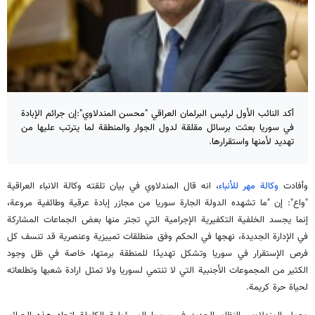
أكد النائب الأول لرئيس البرلمان العراقي "محسن المندلاوي":إن جرائم الإبادة
في سوريا بعثت برسائل مقلقة لدول الجوار والمنطقة لما يترتب عليها من
تهديد لأمنها واستقرارها.
وأفادت
وكالة مهر للأنباء
، انه قال المندلاوي في بيان تلقته وكالة الانباء العراقية
"واع": إن "ما تشهده الدولة الجارة سوريا من مجازر إبادة عرقية وطائفية مروعة،
إنما يجسد الخلفية التكفيرية الإجرامية التي تجتر منها بعض الجماعات المشاركة
في الإدارة الجديدة، نهجها في الحكم وفق منطلقات تمييزية وعنصرية قد تنسف كل
فرص الإستقرار في سوريا وتشكل تهديدًا للمنطقة برمتها، خاصة في ظل وجود
الكثير من المجموعات الأجنبية التي لا تنتمي لسوريا ولا تمثل ارادة شعبها وتطلعاته
لحياة حرة كريمة.