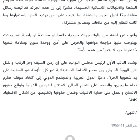
وحمل المندلاوي، النظام الجديد في سوريا المسؤولية الكاملة اتجاه هذه الجرائم
البشعة والانتهاكات الانسانية الجسيمة، مشيرًا إلى إن هذه الجرائم قد تبعث رسائل
مقلقة جدًا لدول الجوار والمنطقة لما يترتب عليها من تهديد لأمنها واستقرارها وما
كانت تتطلع إليه من علاقات ومصالح مشتركة.
وأعرب عن اسفه من وقوف جهات خارجية داعمة او مساندة او راضية عما يحدث
ويتوجب عليها مراجعة مواقفها والحرص على أمن ووحدة سوريا وسلامة شعبها
بأعتبارها جزء لا يتجزأ من هذه الأمة".
وشدد النائب الأول لرئيس مجلس النواب، على إن زمن السيف وحز الرقاب والقتل
على الهوية قد ولى وان مصير الأنظمة الاستبدادية عبر كل الأزمنة هو السقوط على
يد شعوبها الحرة"، داعيًا الدول العربية والمجتمع الدولي إلى "اتخاذ موقف صارم
تجاه ما يجري، والضغط على النظام الحالي للامتثال للقوانين الدولية ولوائح حقوق
الانسان والعمل على حماية الاقليات وضمان حقوقها وتخليصها من اشكال الاضطهاد
كافة".
/انتهى/
رمز الخبر
1955411