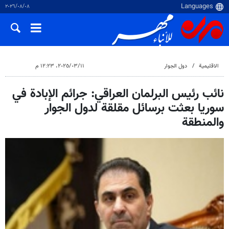
٠٨‏/٠٨‏/٢٠٢٦
الاقلیمیة
دول الجوار
١١‏/٠٣‏/٢٠٢٥، ١٢:٢٣ م
نائب رئيس البرلمان العراقي: جرائم الإبادة في
سوريا بعثت برسائل مقلقة لدول الجوار
والمنطقة