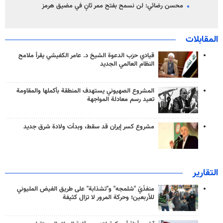
محسن رضائي: لن نسمح بفتح ممر ثانٍ في مضيق هرمز
المقابلات
قيادي حزب الدعوة الشيخ د. عامر الكفيشي يقرأ ملامح
النظام العالمي الجديد
المشروع الصهيوني يستهدف المنطقة بأكملها والمقاومة
تعيد رسم معادلة المواجهة
مشروع كسر إيران قد سقط، وبدأت ولادة شرق جديد
التقارير
منفذَيّ "شلمجه" و"تشذابة" على طريق الفيض المليوني
للأربعين؛ وحركة المرور لا تزال كثيفة