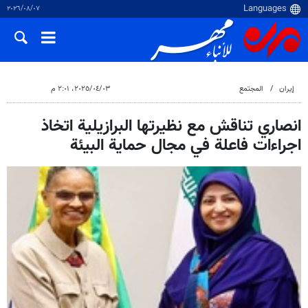
٠٧‏/٠٨‏/٢٠٢٦
إيران
المجتمع
٠٣‏/٠٤‏/٢٠٢٥، ٢:٠١ م
انصاري تناقش مع نظيرتها البرازيلية اتخاذ
اجراءات فاعلة في مجال حماية البيئة