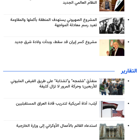
النظام العالمي الجديد
المشروع الصهيوني يستهدف المنطقة بأكملها والمقاومة
تعيد رسم معادلة المواجهة
مشروع كسر إيران قد سقط، وبدأت ولادة شرق جديد
التقارير
منفذَيّ "شلمجه" و"تشذابة" على طريق الفيض المليوني
للأربعين؛ وحركة المرور لا تزال كثيفة
آيلب: أداة أمريكية لتدريب قادة العراق المستقبليين
استدعاء القائم بالأعمال الأوكراني إلى وزارة الخارجية