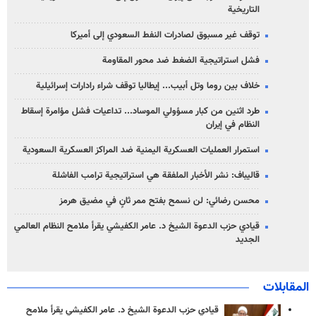
التاريخية
توقف غير مسبوق لصادرات النفط السعودي إلى أميركا
فشل استراتيجية الضغط ضد محور المقاومة
خلاف بين روما وتل أبيب... إيطاليا توقف شراء رادارات إسرائيلية
طرد اثنين من كبار مسؤولي الموساد... تداعيات فشل مؤامرة إسقاط
النظام في إيران
استمرار العمليات العسكرية اليمنية ضد المراكز العسكرية السعودية
قاليباف: نشر الأخبار الملفقة هي استراتيجية ترامب الفاشلة
محسن رضائي: لن نسمح بفتح ممر ثانٍ في مضيق هرمز
قيادي حزب الدعوة الشيخ د. عامر الكفيشي يقرأ ملامح النظام العالمي
الجديد
المقابلات
قيادي حزب الدعوة الشيخ د. عامر الكفيشي يقرأ ملامح