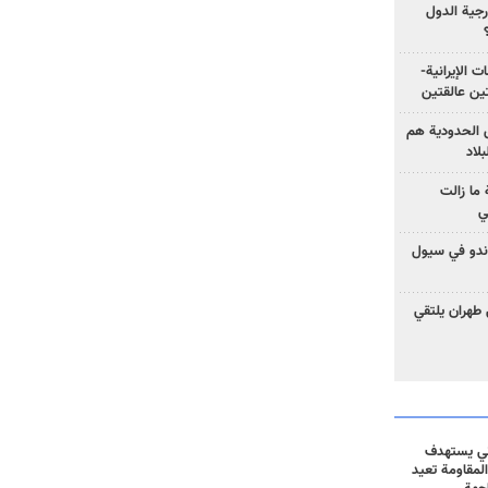
رجية الدول
ت الإيرانية-
ين عالقتين
ق الحدودية هم
لاد
ما زالت
ي
كوندو في سيول
 طهران يلتقي
ني يستهدف
المقاومة تعيد