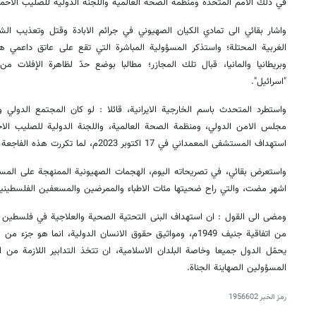
في ذلك الأمم المتحدة ومنظمة الصحة العالمية واللجنة الدولية للصليب الأحمر
واشار بقائي الى تمادي الكيان الصهيوني في جرائم الابادة وقتل وتعذيب ا
الغربية المحتلة؛ واستذكر المسؤولية المباشرة التي تقع على عاتق داعمي هذ
وبريطانيا والمانيا، قبال تلك المجازر؛ مطالبا بوضع حدّ لظاهرة الإفلات م
"اسرائيل".
واستطرد المتحدث باسم الخارجية الايرانية، قائلا : لو كان المجتمع الدولي 
مجلس الامن الدولي، ومنظمة الصحة العالمية، واللجنة الدولية للصليب الاح
استهداف المستشفى المعمداني في 17 اكتوبر 2023م، لما تكررت هذه الفاجعة اليوم.
اشهر مضت، والتي راح ضحيتها مئات الاطباء والممرضين والمسعفين الفلسطيني
ومضى الى القول : ان استهداف البنى التحتية الصحية والعلاجية في فلسطين ال
من اتفاقية جنيف 1949م، ومواثيق حقوق الانسان الدولية، انما ه
يحمّل الدول جميعا وخاصة البلدان الاسلامية، ان تتخذ التدابير اللازمة من
المسؤولين الصهاينة الجناة.
رمز الخبر
1956602