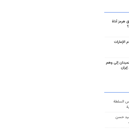
 هرمز أداة
؟
 الإمارات
ميدان إلى وهم
إيران
س السلطة
ة
يد حسن