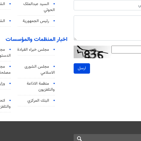
السید عبدالملک
الش
الحوثي
رئيس الجمهورية
الشي
اخبار المنظمات والمؤسسات
مجلس خبراء القيادة
مجل
الدستو
مجلس الشورى
مجم
ارسل
الاسلامي
مصلحة 
منظمة الاذاعة
وزار
والتلفزیون
البنك المركزي
اتحا
والتلفز