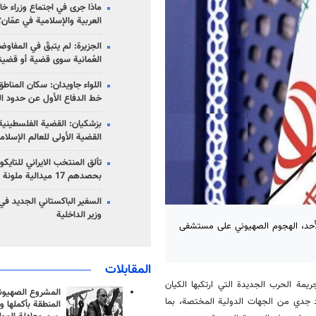
ماذا جرى في اجتماع وزراء خا
العربية والإسلامية في عمّان؟
الجزيرة: لم يتبقّ في المفاوضا
العُمانية سوى قضية أو قضيت
اللواء جاويدان: سكان المناط
خط الدفاع الأول عن حدود الب
بزشكيان: القضية الفلسطينية 
القضية الأولى للعالم الإسلام
تألق المنتخب الايراني للتاي
بحصدهم 17 ميدالية ملونة
السفير الباكستاني الجديد في
وزير الداخلية
 الأحد، الهجوم الصهيوني على مستشفى
المقابلات
جريمة الحرب الجديدة التي ارتكبها الكيان
المشروع الصهيو
جدي من الجهات الدولية المختصة، بما
المنطقة بأكملها و