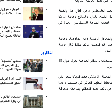
رسم معادلة الموا
، على هذه الجريمة المروعة.
مشروع كسر إيران
لشعب الفلسطيني داخل قطاع غزة والضفة
وبدأت ولادة شرق
ا الكيان بالمال والسلاح وخاصة امريكا
ن العقاب المتاحة للمسؤولين الجناة في
استقلال القرار الع
الاستقرار الإقليم
الهادئة تصنع التأث
والمحافل الاممية ذات الصلاحية، وخاصة
مر، قد اتخذت موقفا مؤثرا قبال جريمة
التقارير
واستعرض بقائي، في تصريحاته اليوم، الهجمات الصهيونية الممنهجة على المستشفيات والمراكز العلاجية بغزة، طوال 18
منفذَيّ "شلمجه" 
طريق الفيض الملي
ين.
وحركة المرور لا ت
محتلة، لا يشكل فقط انتهاكا سافرا لكل
آيلب: أداة أمريكي
و جزء من مخطط التطهير العرقي في فلسطين؛ وبما
العراق المستقبلي
 اجل وقف هذه الجرائم وملاحقة ومعاقبة
استدعاء القائم بال
إلى وزارة الخارجية