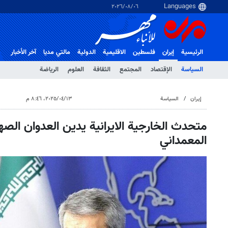
٠٦‏/٠٨‏/٢٠٢٦
الرئيسية
إيران
فلسطین
الاقلیمیة
الدولية
مالتي مدیا
آخر الأخبار
السياسة
الإقتصاد
المجتمع
الثقافة
العلوم
الرياضة
إيران
السياسة
١٣‏/٠٤‏/٢٠٢٥، ٨:٤٦ م
متحدث الخارجية الايرانية يدين العدوان ال
المعمداني