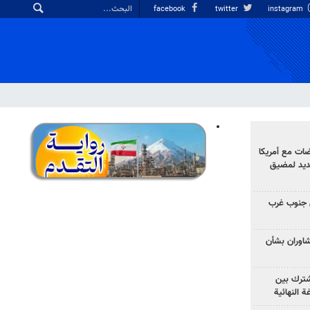
facebook
twitter
instagram
ضات مع أمريكا
جديد لمضيق
 جنوب غرب
تشاوران بشأن
مشترك بين
ة النهائية