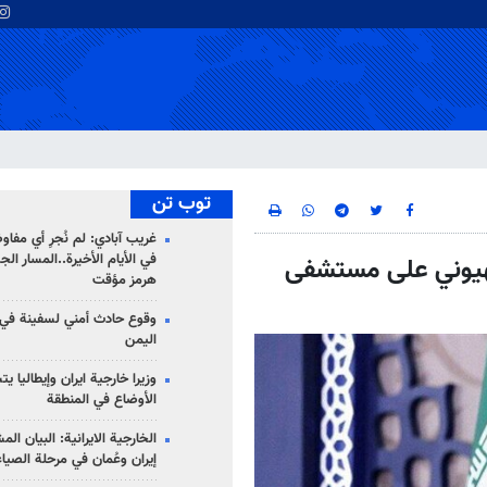
توب تن
غريب آبادي: لم نُجرِ أي مفاو
في الأيام الأخيرة..المسار ال
صهيوني على مستشفى
هرمز مؤقت
وقوع حادث أمني لسفينة في
اليمن
وزيرا خارجية ايران وإيطاليا ي
الأوضاع في المنطقة
الخارجية الايرانية: البيان ال
إيران وعُمان في مرحلة الصياغ