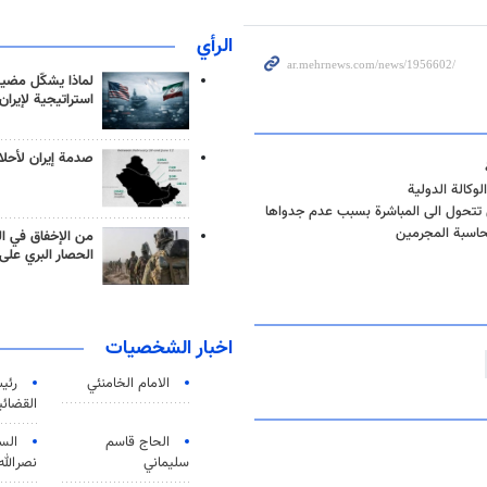
الرأي
لماذا يشكّل مضيق
استراتيجية لإيران
صدمة إيران لأحلام
لوكالة الدولية
 تتحول الى المباشرة بسبب عدم جدواها
محاسبة المجرمين
من الإخفاق في ال
الحصار البري على 
اخبار الشخصيات
الامام الخامنئي
رئی
القضائی
الحاج قاسم
الس
سليماني
نصرالله