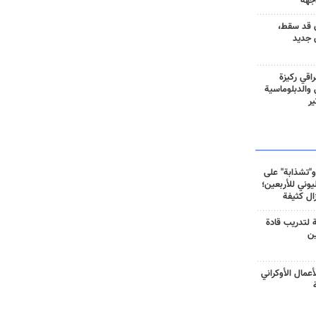
جهة
 قد سقط،
 جديد
راقي ركيزة
ي والدبلوماسية
ير
و"تشذابة" على
وني للأربعين؛
زال كثيفة
ة لتدريب قادة
ين
أعمال الأوكراني