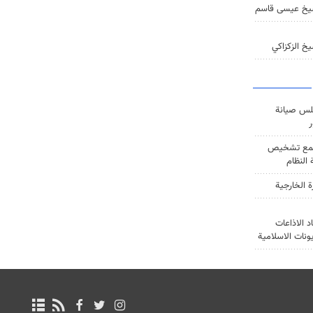
يخ عيسى قاسم
خ الزكزاكي
س صيانة
ر
ع تشخيص
النظام
ة الخارجية
د الاذاعات
يونات الاسلامية