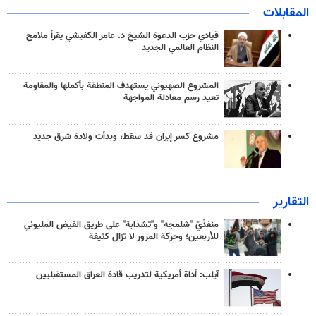
المقابلات
قيادي حزب الدعوة الشيخ د. عامر الكفيشي يقرأ ملامح
النظام العالمي الجديد
المشروع الصهيوني يستهدف المنطقة بأكملها والمقاومة
تعيد رسم معادلة المواجهة
مشروع كسر إيران قد سقط، وبدأت ولادة شرق جديد
التقارير
منفذَيّ "شلمجه" و"تشذابة" على طريق الفيض المليوني
للأربعين؛ وحركة المرور لا تزال كثيفة
آيلب: أداة أمريكية لتدريب قادة العراق المستقبليين