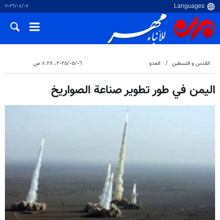
٠٧‏/٠٨‏/٢٠٢٦
القدس و فلسطین
العدو
٠٦‏/٠٥‏/٢٠٢٥، ٨:٢٨ ص
اليمن في طور تطوير صناعة الصواريخ