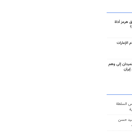
 هرمز أداة
؟
 الإمارات
ميدان إلى وهم
إيران
س السلطة
ة
يد حسن