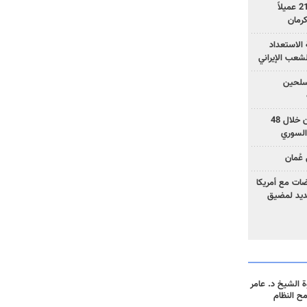
وزارة الأمن الإيرانية: اعتقال 21 عميلاً
الاستعداد
لشعب الإيراني
المسلحين
بزشكيان: خططوا لإسقاط إيران خلال 48
السوري
عُمان
ضات مع أمريكا
جديد لمضيق
 الشيخ د. عامر
مح النظام