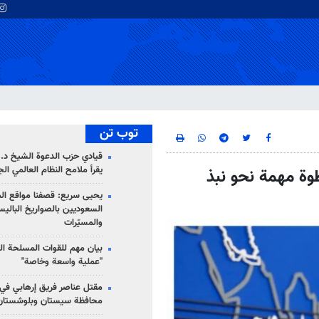
توب تن
قيادي حزب الدعوة الشيخ د. 
يقرأ ملامح النظام العالمي ال
وة مهمة نحو نبذ
يحيى سريع: قصفنا مواقع الم
السعوديين بالصواريخ الباليس
والمسيّرات
بيان مهم للقوات المسلحة ال
"عملية واسعة وخاصة"
مقتل عناصر فريق إرهابي في
محافظة سيستان وبلوشستان