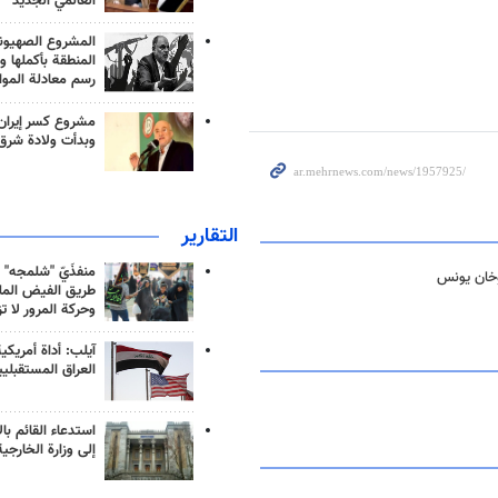
العالمي الجديد
المشروع الصهيو
المنطقة بأكملها و
رسم معادلة الموا
مشروع كسر إيران
وبدأت ولادة شرق
التقارير
منفذَيّ "شلمجه" 
وخان يونس
طريق الفيض الملي
وحركة المرور لا ت
آيلب: أداة أمريكي
العراق المستقبلي
استدعاء القائم بال
إلى وزارة الخارجية