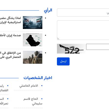
الرأي
لماذا يشكّل مضيق
استراتيجية لإيران
صدمة إيران لأحلام
من الإخفاق في ال
الحصار البري على 
ارسل
اخبار الشخصيات
الامام الخامنئي
رئی
القضائی
الحاج قاسم
الس
سليماني
نصرالله