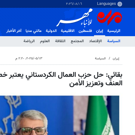
٠٦‏/٠٨‏/٢٠٢٦
الرئيسية
إيران
فلسطین
الاقلیمیة
الدولية
مالتي مدیا
آخر الأخبار
السياسة
الإقتصاد
المجتمع
الثقافة
العلوم
الرياضة
إيران
السياسة
١٣‏/٠٥‏/٢٠٢٥، ٢:٢٠ م
بقائي: حل حزب العمال الكردستاني يعتبر خط
العنف وتعزيز الأمن