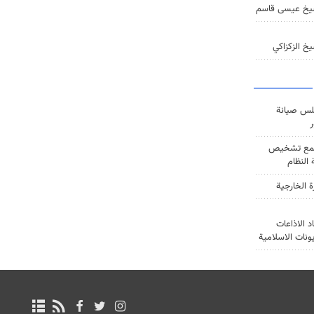
يخ عيسى قاسم
خ الزكزاكي
س صيانة
ر
ع تشخيص
النظام
ة الخارجية
د الاذاعات
يونات الاسلامية