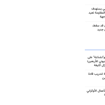
ني يستهدف
المقاومة تعيد
جهة
 قد سقط،
 جديد
و"تشذابة" على
وني للأربعين؛
زال كثيفة
ة لتدريب قادة
ين
أعمال الأوكراني