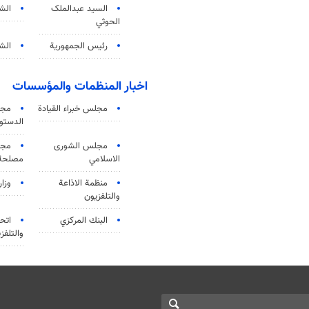
السید عبدالملک
الش
الحوثي
رئيس الجمهورية
الشي
اخبار المنظمات والمؤسسات
مجلس خبراء القيادة
مجل
الدستو
مجلس الشورى
مجم
الاسلامي
مصلحة 
منظمة الاذاعة
وزار
والتلفزیون
البنك المركزي
اتحا
والتلفز