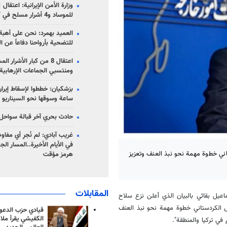
للموساد و4 أشرار مسلح في كرمان
العميد بهمرد: نحن على أهبة 
للتضحية بأرواحنا دفاعاً عن ا
اعتقال 8 من كبار الأشرار 
ومنتسبي الجماعات الإرهابية
ساعة وسوقها نحو السيناريو 
حادث بحري آخر قبالة سواحل 
غريب آبادي: لم نُجرِ أي مفاو
في الأيام الأخيرة..المسار ال
تاني خطوة مهمة نحو نبذ العنف وتعزيز
هرمز مؤقت
المقابلات
اعيل بقائي بالبيان الذي أعلن نزع سلاح
ل الكردستاني خطوة مهمة نحو نبذ العنف
قيادي حزب الدعوة
الكفيشي يقرأ ملا
في تركيا والمنطقة".