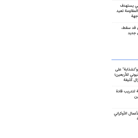
ني يستهدف
المقاومة تعيد
جهة
 قد سقط،
 جديد
و"تشذابة" على
وني للأربعين؛
زال كثيفة
ة لتدريب قادة
ين
أعمال الأوكراني