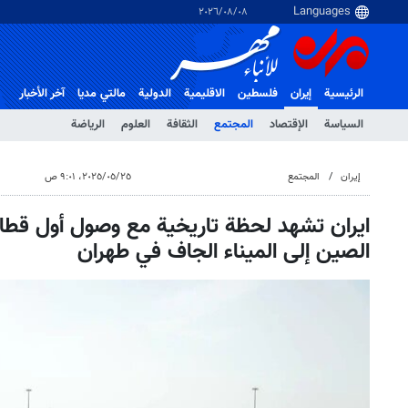
٠٨‏/٠٨‏/٢٠٢٦
الرئيسية
إيران
فلسطین
الاقلیمیة
الدولية
مالتي مدیا
آخر الأخبار
السياسة
الإقتصاد
المجتمع
الثقافة
العلوم
الرياضة
إيران
المجتمع
٢٥‏/٠٥‏/٢٠٢٥، ٩:٠١ ص
ايران تشهد لحظة تاريخية مع وصول أول قط
الصين إلى الميناء الجاف في طهران