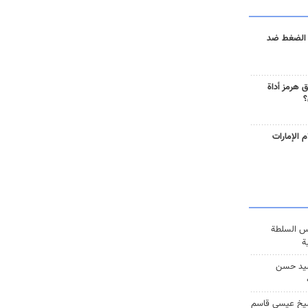
 الضغط ضد
 هرمز أداة
؟
 الإمارات
س السلطة
ة
يد حسن
يخ عيسى قاسم