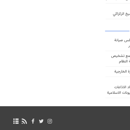
خ الزكزاكي
س صيانة
ر
ع تشخيص
النظام
ة الخارجية
د الاذاعات
يونات الاسلامية