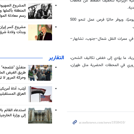
ية الإيرانية لتخفيف الضغط عن محطات
المشروع الصهيو
ية.
المنطقة بأكملها و
رسم معادلة الموا
ويتمتع الميناء بقدرة استيعابية تصل إلى 30 قطارًا و18 خطًا و1000 عربة يوميًا، ويوفر حاليًا فرص عمل لنحو 500
مشروع كسر إيران
وبدأت ولادة شرق
ة في ممرات النقل شمال–جنوب، تشابهار–
التقارير
لبرية، ما يؤدي إلى خفض تكاليف الشحن،
المروري في المحطات الحضرية مثل طهران،
منفذَيّ "شلمجه" 
طريق الفيض الملي
وحركة المرور لا ت
آيلب: أداة أمريكي
العراق المستقبلي
استدعاء القائم بال
إلى وزارة الخارجية