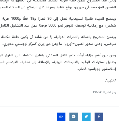
ويأتي هذا المشروع ضمن خطة شركة السكك الحديدية في الجمهورية الإسلام
الشحن المزدحمة في طهران، ورفع كفاءة وسرعة نقل البضائع عبر السكك الحديد
شخص، مع إمكانية توسعته لتوفير نحو 5000 فرصة عمل عند التشغيل الكامل.
ويتميز المشروع باتصاله بالممرات الدولية، إذ من شأنه أن يكون حلقة مكمل
سرخس، وحتى محور الصين–أوروبا، ما يعزز دور إيران كمركز لوجستي محوري.
ومن بين أهم مزاياه أيضًا، دعم النقل السككي وتقليل الاعتماد على الطرق ا
وتقليل استهلاك الوقود والانبعاثات البيئية، بالإضافة إلى تخفيف الازدحام 
إسلام‌شهر وجوانمرد قصاب.
/انتهى/
رمز الخبر
1958410