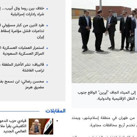
خلاف بين روما وتل أبيب... إ
شراء رادارات إسرائيلية
طرد اثنين من كبار مسؤولي ال
تداعيات فشل مؤامرة إسقاط ا
إيران
استمرار العمليات العسكرية ا
المراكز العسكرية السعودية
قاليباف: نشر الأخبار الملفقة
ترامب الفاشلة
محسن رضائي: لن نسمح بفتح
مضيق هرمز
 الميناء الجاف "أپرين" الواقع جنوب
نقل الإقليمية والدولية.
المقابلات
ء الجاف "أپرين"، على بُعد 20 كيلومترًا من طهران في منطقة إسلام‌شهر، ويمتد
قيادي حزب الدعوة
الكفيشي يقرأ ملا
العالمي الجديد