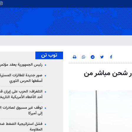
توب تن
رئيس الجمهورية يعقد مؤتمراً 
ار شحن مباشر من
صور جديدة للطائرات المسيّرة 
أسقطها الحرس الثوري
التلغراف: الحرب على إيران ق
أحد الأخطاء الأمريكية التاريخ
توقف غير مسبوق لصادرات ال
إلى أميركا
فشل استراتيجية الضغط ضد
المقاومة