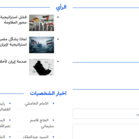
الرأي
فشل استراتيجية
محور المقاومة
لماذا يشكّل مضيق
استراتيجية لإيران
صدمة إيران لأحلام
اخبار الشخصيات
الامام الخامنئي
رئی
القضائی
الحاج قاسم
الس
سليماني
نصرالله
السید عبدالملک
الش