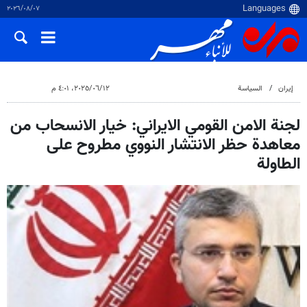
٠٧‏/٠٨‏/٢٠٢٦
إيران
السياسة
١٢‏/٠٦‏/٢٠٢٥، ٤:٠١ م
لجنة الامن القومي الايراني: خيار الانسحاب من
معاهدة حظر الانتشار النووي مطروح على
الطاولة