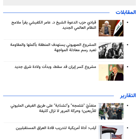
المقابلات
قيادي حزب الدعوة الشيخ د. عامر الكفيشي يقرأ ملامح
النظام العالمي الجديد
المشروع الصهيوني يستهدف المنطقة بأكملها والمقاومة
تعيد رسم معادلة المواجهة
مشروع كسر إيران قد سقط، وبدأت ولادة شرق جديد
التقارير
منفذَيّ "شلمجه" و"تشذابة" على طريق الفيض المليوني
للأربعين؛ وحركة المرور لا تزال كثيفة
آيلب: أداة أمريكية لتدريب قادة العراق المستقبليين