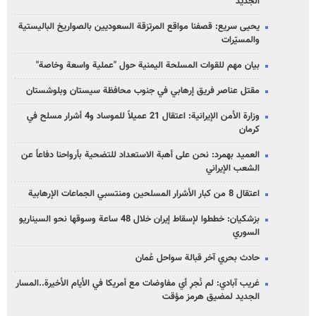
الجديد
يحيى سريع: قصفنا مواقع المرتزقة السعوديين بالصواريخ الباليستية
والمسيّرات
بيان مهم للقوات المسلحة اليمنية حول "عملية واسعة وخاصة"
مقتل عناصر فريق إرهابي في جنوب محافظة سيستان وبلوشستان
وزارة الأمن الإيرانية: اعتقال 21 عميلاً للموساد و4 أشرار مسلح في
كرمان
العميد بهمرد: نحن على أهبة الاستعداد للتضحية بأرواحنا دفاعاً عن
الشعب الإيراني
اعتقال 8 من كبار الأشرار المسلحين ومنتسبي الجماعات الإرهابية
بزشكيان: خططوا لإسقاط إيران خلال 48 ساعة وسوقها نحو السيناريو
السوري
حادث بحري آخر قبالة سواحل عُمان
غريب آبادي: لم نُجرِ أي مفاوضات مع أمريكا في الأيام الأخيرة..المسار
الجديد لمضيق هرمز مؤقت