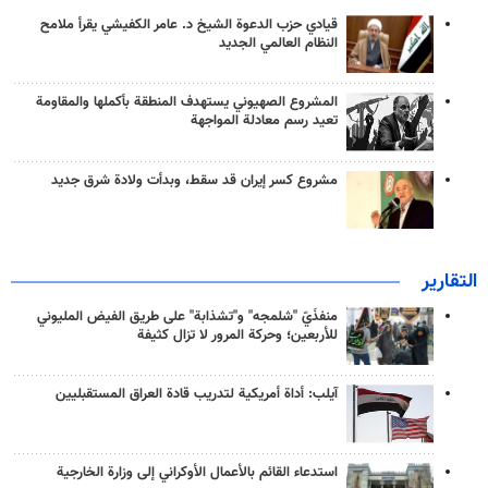
قيادي حزب الدعوة الشيخ د. عامر الكفيشي يقرأ ملامح
النظام العالمي الجديد
المشروع الصهيوني يستهدف المنطقة بأكملها والمقاومة
تعيد رسم معادلة المواجهة
مشروع كسر إيران قد سقط، وبدأت ولادة شرق جديد
التقارير
منفذَيّ "شلمجه" و"تشذابة" على طريق الفيض المليوني
للأربعين؛ وحركة المرور لا تزال كثيفة
آيلب: أداة أمريكية لتدريب قادة العراق المستقبليين
استدعاء القائم بالأعمال الأوكراني إلى وزارة الخارجية