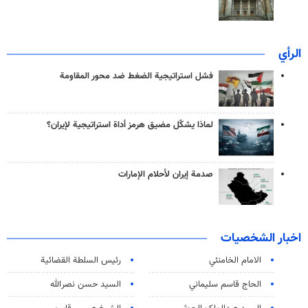
الرأي
فشل استراتيجية الضغط ضد محور المقاومة
لماذا يشكّل مضيق هرمز أداة استراتيجية لإيران؟
صدمة إيران لأحلام الإمارات
اخبار الشخصيات
الامام الخامنئي
رئیس السلطة القضائیة
الحاج قاسم سليماني
السيد حسن نصرالله