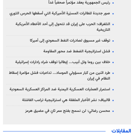
رئيس الجمهورية يعقد مؤتمراً صحفياً غداً
صور جديدة للطائرات المسيّرة الأميركية التي أسقطها الحرس الثوري
التلغراف: الحرب على إيران قد تتحول إلى أحد الأخطاء الأمريكية
التاريخية
توقف غير مسبوق لصادرات النفط السعودي إلى أميركا
فشل استراتيجية الضغط ضد محور المقاومة
خلاف بين روما وتل أبيب... إيطاليا توقف شراء رادارات إسرائيلية
طرد اثنين من كبار مسؤولي الموساد... تداعيات فشل مؤامرة إسقاط
النظام في إيران
استمرار العمليات العسكرية اليمنية ضد المراكز العسكرية السعودية
قاليباف: نشر الأخبار الملفقة هي استراتيجية ترامب الفاشلة
محسن رضائي: لن نسمح بفتح ممر ثانٍ في مضيق هرمز
المقابلات