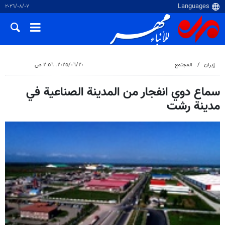
٠٧‏/٠٨‏/٢٠٢٦
إيران
المجتمع
٢٠‏/٠٦‏/٢٠٢٥، ٢:٥٦ ص
سماع دوي انفجار من المدينة الصناعية في
مدينة رشت