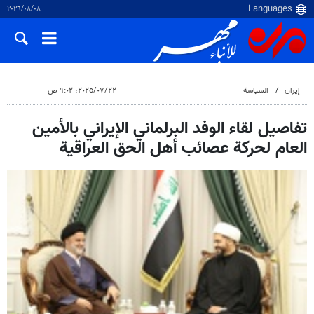
٠٨‏/٠٨‏/٢٠٢٦
إيران
السياسة
٢٢‏/٠٧‏/٢٠٢٥، ٩:٠٢ ص
تفاصيل لقاء الوفد البرلماني الإيراني بالأمين
العام لحركة عصائب أهل الحق العراقية