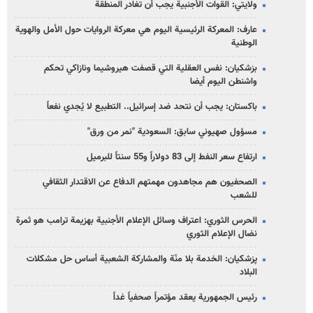
ولايتي: القوات الأجنبية يجب أن تغادر المنطقة
عارف: المعركة الرئيسية اليوم هي معركة الروايات حول الأمل والهوية
الوطنية
بزشكيان: نفس العقلية التي قصفت هيروشيما ونازاكي تحكم
واشنطن اليوم أيضا
باكستان: يجب أن نتحد ضد إسرائيل.. التطبيع لا يُجدي نفعاً
مسؤول صهيوني سابق: السعودية "نمر من ورق"
ارتفاع سعر النفط إلى 83 دولاراً و55 سنتاً للبرميل
الصحفيون هم مجاهدون مهمتهم الدفاع عن الاقتدار الثقافي
للشعب
الحرس الثوري: اعتراف وسائل الإعلام الأجنبية بهزيمة ترامب هو ثمرة
نضال الإعلام الثوري
پزشکیان: الخدمة بلا منّة والمشاركة الشعبية أساس حل مشكلات
البلاد
رئيس الجمهورية يعقد مؤتمراً صحفياً غداً