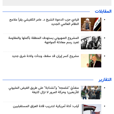
المقابلات
قيادي حزب الدعوة الشيخ د. عامر الكفيشي يقرأ ملامح
النظام العالمي الجديد
المشروع الصهيوني يستهدف المنطقة بأكملها والمقاومة
تعيد رسم معادلة المواجهة
مشروع كسر إيران قد سقط، وبدأت ولادة شرق جديد
التقارير
منفذَيّ "شلمجه" و"تشذابة" على طريق الفيض المليوني
للأربعين؛ وحركة المرور لا تزال كثيفة
آيلب: أداة أمريكية لتدريب قادة العراق المستقبليين