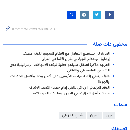
محتوى ذات صلة
العراق لن يستطيع التعامل مع النظام السوري لكونه مصنف
إرهابيا...وإعدام الجولاني مازال قائما في العراق
العراق: مذكرة اعتقال نتنياهو خطوة لوقف الانتهاكات الإسرائيلية بحق
الشعبين الفلسطيني واللبناني
عارف: ينبغي إقامة مراسم الأربعين على أكمل وجه وبأفضل الخدمات
والجودة
الوفد البرلماني الإيراني يلتقي إمام جمعة النجف الاشرف
عصائب أهل الحق تحيي اليمن: معادلات الحرب تتغير
سمات
ايران
العراق
قيس الخزعلي
تعليقك