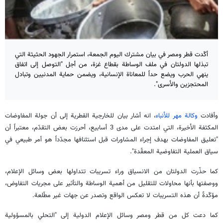
أكّدت قطر ومصر في بيان مشترك اليوم الجمعة، استمرار الجهود الحثيثة التي
تبذلها الدولتان في ملف الوساطة بقطاع غزة، من أجل "التوصل إلى اتفاق
ينهي الحرب ويضع حداً للمعاناة الإنسانية، ويضمن حماية المدنيين وتبادل
المحتجزين والأسرى".
وأفادت
وكالة مهر للأنباء
، انه أشار بيان للخارجية القطرية إلى أن جولة المفاوضات
المكثفة الأخيرة، التي امتدت على مدى 3 أسابيع، أحرزت بعض التقدّم، معتبراً أن
"تعليق المفاوضات بهدف إجراء المشاورات قبل استئنافها مجدّداً هو أمر طبيعي في
سياق العملية التفاوضية المعقّدة".
كما حذّرت الدولتان من الانسياق وراء تسريبات تتداولها بعض وسائل الإعلام،
ووصفتها بأنها محاولات للتقليل من أهمية الوساطة والتأثير على مجريات التفاوض،
مؤكّدةً أن هذه التسريبات لا تعكس الواقع وتصدر عن جهات غير مطّلعة.
كما دعت كل من قطر ومصر وسائل الإعلام الدولية إلى "التحلي بالمسؤولية