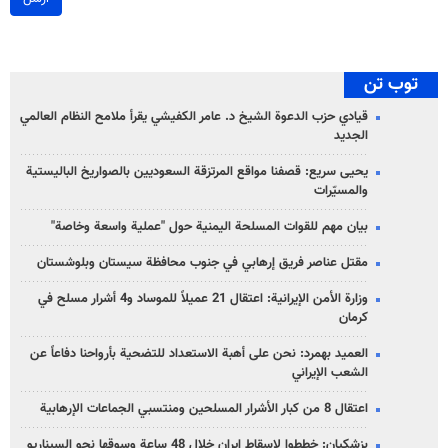
توب تن
قيادي حزب الدعوة الشيخ د. عامر الكفيشي يقرأ ملامح النظام العالمي
الجديد
يحيى سريع: قصفنا مواقع المرتزقة السعوديين بالصواريخ الباليستية
والمسيّرات
بيان مهم للقوات المسلحة اليمنية حول "عملية واسعة وخاصة"
مقتل عناصر فريق إرهابي في جنوب محافظة سيستان وبلوشستان
وزارة الأمن الإيرانية: اعتقال 21 عميلاً للموساد و4 أشرار مسلح في
كرمان
العميد بهمرد: نحن على أهبة الاستعداد للتضحية بأرواحنا دفاعاً عن
الشعب الإيراني
اعتقال 8 من كبار الأشرار المسلحين ومنتسبي الجماعات الإرهابية
بزشكيان: خططوا لإسقاط إيران خلال 48 ساعة وسوقها نحو السيناريو