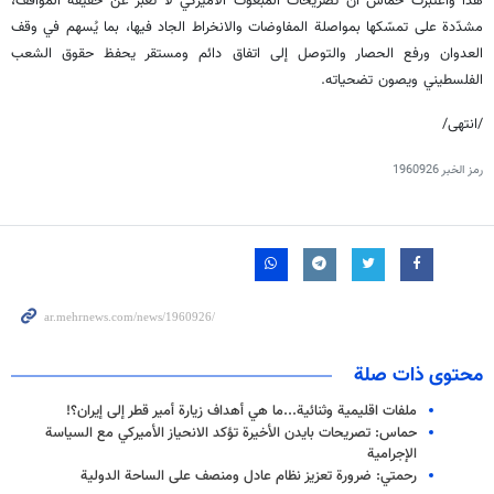
هذا واعتبرت حماس أن تصريحات المبعوث الأميركي لا تُعبّر عن حقيقة المواقف،
مشدّدة على تمسّكها بمواصلة المفاوضات والانخراط الجاد فيها، بما يُسهم في وقف
العدوان ورفع الحصار والتوصل إلى اتفاق دائم ومستقر يحفظ حقوق الشعب
الفلسطيني ويصون تضحياته.
/انتهى/
رمز الخبر
1960926
محتوى ذات صلة
ملفات اقليمية وثنائية...ما هي أهداف زيارة أمير قطر إلى إيران؟!
حماس: تصريحات بايدن الأخيرة تؤكد الانحياز الأميركي مع السياسة
الإجرامية
رحمتي: ضرورة تعزيز نظام عادل ومنصف على الساحة الدولية