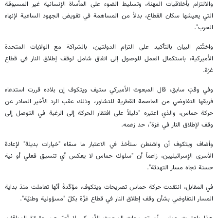
والالتزام بأخلاقيات المهنة، وتسليط الضوء على المأساة الإنسانية غير المسبوقة
التي يعيشها سكان القطاع، بدلاً من المساهمة في تقويض الجهود الساعية لإنهاء
الحرب".
واختُتم البيان بالتأكيد على التزام الدولتين، بالشراكة مع الولايات المتحدة
الأميركية، باستكمال العمل للوصول إلى اتفاق شامل لوقف إطلاق النار في قطاع
غزة.
وفي وقتٍ سابق، قال المبعوث الأميركي ستيف ويتكوف إن بلاده قررت استدعاء
فريقها التفاوضي من العاصمة القطرية للتشاور، وذلك عقب الرد الأخير الصادر عن
حركة حماس، والذي اعتبره "دليلاً على افتقار الحركة إلى الرغبة في التوصل إلى
وقف لإطلاق النار في غزة"، حد زعمه.
وأضاف ويتكوف أن واشنطن ستأخذ في الاعتبار ما سمّاه "خيارات بديلة" لإعادة
الأسرى الإسرائيليين، زاعماً أن "سلوك حماس لا يعكس أي تنسيق فعلي أو نية
حسنة تجاه مسار التهدئة".
في المقابل، انتقدت حركة حماس تصريحات ويتكوف، مؤكّدةً أنّها تعاملت منذ بداية
المسار التفاوضي بشأن وقف إطلاق النار في قطاع غزّة بكلّ "مسؤولية وطنيّة".