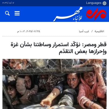
٠٧‏/٠٨‏/٢٠٢٦
الاقلیمیة
غرب آسیا
٢٥‏/٠٧‏/٢٠٢٥، ١٠:٠٢ م
قطر ومصر: نؤكّد استمرار وساطتنا بشأن غزة
وإحرازها بعض التقدّم