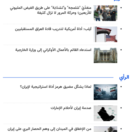
منفذَيّ "شلمجه" و"تشذابة" على طريق الفيض المليوني
للأربعين؛ وحركة المرور لا تزال كثيفة
آيلب: أداة أمريكية لتدريب قادة العراق المستقبليين
استدعاء القائم بالأعمال الأوكراني إلى وزارة الخارجية
الرأي
لماذا يشكّل مضيق هرمز أداة استراتيجية لإيران؟
صدمة إيران لأحلام الإمارات
من الإخفاق في الميدان إلى وهم الحصار البري على إيران