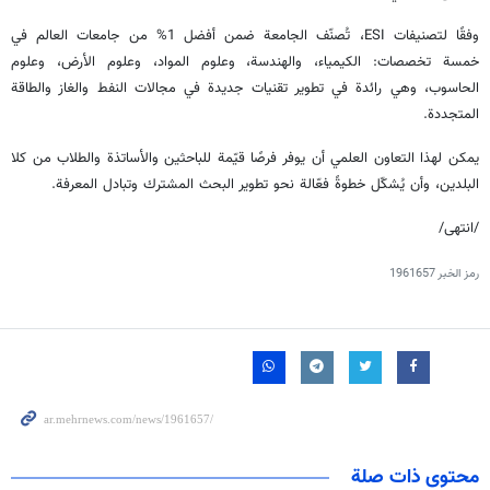
وفقًا لتصنيفات ESI، تُصنّف الجامعة ضمن أفضل 1% من جامعات العالم في
خمسة تخصصات: الكيمياء، والهندسة، وعلوم المواد، وعلوم الأرض، وعلوم
الحاسوب، وهي رائدة في تطوير تقنيات جديدة في مجالات النفط والغاز والطاقة
المتجددة.
يمكن لهذا التعاون العلمي أن يوفر فرصًا قيّمة للباحثين والأساتذة والطلاب من كلا
البلدين، وأن يُشكّل خطوةً فعّالة نحو تطوير البحث المشترك وتبادل المعرفة.
/انتهى/
رمز الخبر
1961657
محتوى ذات صلة