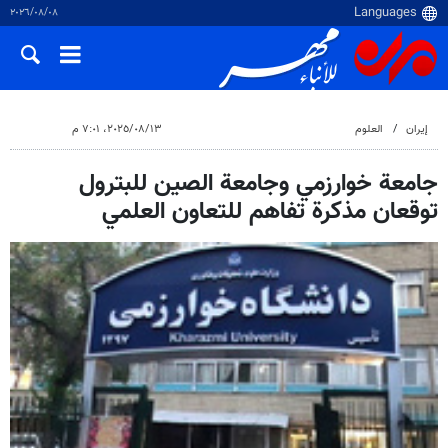
٠٨‏/٠٨‏/٢٠٢٦
إيران
العلوم
١٣‏/٠٨‏/٢٠٢٥، ٧:٠١ م
جامعة خوارزمي وجامعة الصين للبترول
توقعان مذكرة تفاهم للتعاون العلمي