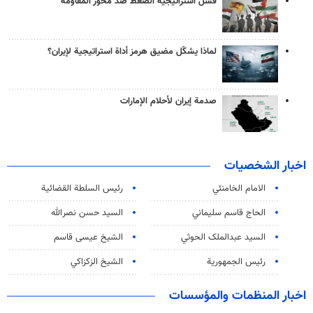
فشل استراتيجية الضغط ضد محور المقاومة
لماذا يشكّل مضيق هرمز أداة استراتيجية لإيران؟
صدمة إيران لأحلام الإمارات
اخبار الشخصيات
الامام الخامنئي
رئیس السلطة القضائیة
الحاج قاسم سليماني
السيد حسن نصرالله
السید عبدالملک الحوثي
الشيخ عيسى قاسم
رئيس الجمهورية
الشيخ الزكزاكي
اخبار المنظمات والمؤسسات