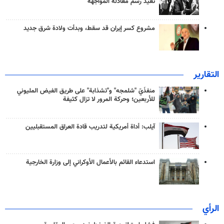
تعيد رسم معادلة المواجهة
مشروع كسر إيران قد سقط، وبدأت ولادة شرق جديد
التقارير
منفذَيّ "شلمجه" و"تشذابة" على طريق الفيض المليوني
للأربعين؛ وحركة المرور لا تزال كثيفة
آيلب: أداة أمريكية لتدريب قادة العراق المستقبليين
استدعاء القائم بالأعمال الأوكراني إلى وزارة الخارجية
الرأي