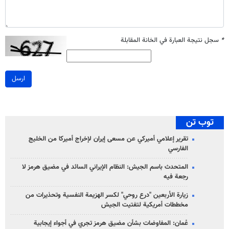
*
سجل نتيجة العبارة في الخانة المقابلة
ارسل
توب تن
تقرير إعلامي أميركي عن مسعى إيران لإخراج أميركا من الخليج
الفارسي
المتحدث باسم الجيش: النظام الإيراني السائد في مضيق هرمز لا
رجعة فيه
زيارة الأربعين "درع روحي" لكسر الهزيمة النفسية وتحذيرات من
مخططات أمريكية لتفتيت الجيش
عُمان: المفاوضات بشأن مضيق هرمز تجري في أجواء إيجابية