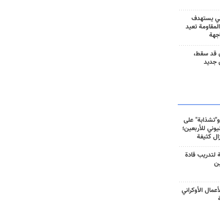
ني يستهدف
المقاومة تعيد
جهة
 قد سقط،
 جديد
و"تشذابة" على
وني للأربعين؛
زال كثيفة
ة لتدريب قادة
ين
أعمال الأوكراني