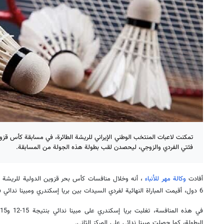
تمكنت لاعبات المنتخب الوطني الإيراني للريشة الطائرة، في مسابقة كأس قز
فئتي الفردي والزوجي، ليحصدن لقب بطولة هذه الجولة من المسابقة.
أفادت
وكالة مهر للأنباء
6 دول، أقيمت المباراة النهائية لفردي السيدات بين بريا إسكندري ومبينا ندائي في اليوم الأخير من البطولة.
البطولة، كما حصلت مبينا ندائي على المركز الثاني.