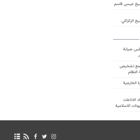
يخ عيسى قاسم
خ الزكزاكي
س صيانة
ر
ع تشخيص
النظام
ة الخارجية
د الاذاعات
يونات الاسلامية