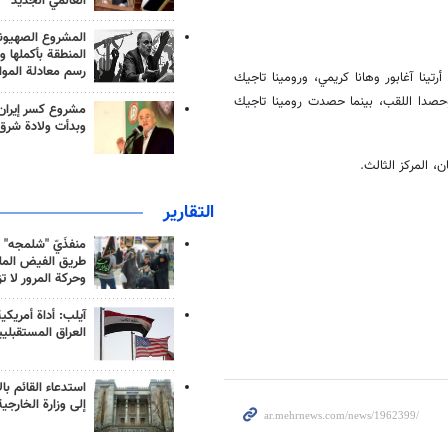
العالمي الجديد
المشروع الصهيو
المنطقة بأكملها و
رسم معادلة الموا
أرتينا آغابور وهانا كريمي، ورومينا تاجيك
كندري. فاز فريقا أرتينا آغابور وهانا كريمي على خصمهما بنتيجة 2-1، وحصدا اللقب، بينما حصدت رومينا تاجيك
مشروع كسر إيران
وبدأت ولادة شرق
، المركز الثالث.
التقارير
منفذَيّ "شلمجه" 
طريق الفيض الملي
وحركة المرور لا ت
آيلب: أداة أمريكي
العراق المستقبلي
استدعاء القائم بال
إلى وزارة الخارجية