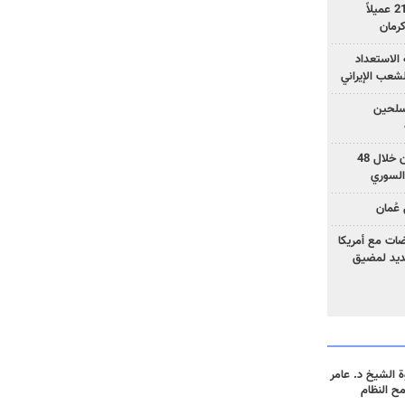
وزارة الأمن الإيرانية: اعتقال 21 عميلاً
الاستعداد
لشعب الإيراني
المسلحين
بزشكيان: خططوا لإسقاط إيران خلال 48
السوري
عُمان
ضات مع أمريكا
جديد لمضيق
 الشيخ د. عامر
مح النظام