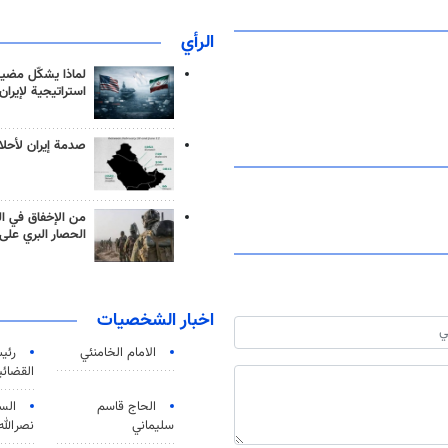
الرأي
لماذا يشكّل مضيق
استراتيجية لإيران
صدمة إيران لأحلام
من الإخفاق في ال
الحصار البري على 
اخبار الشخصيات
الامام الخامنئي
رئی
القضائی
الحاج قاسم
الس
سليماني
نصرالله