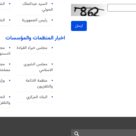
السید عبدالملک
الش
الحوثي
رئيس الجمهورية
الشي
ارسل
اخبار المنظمات والمؤسسات
مجلس خبراء القيادة
مجل
الدستو
مجلس الشورى
مجم
الاسلامي
مصلحة 
منظمة الاذاعة
وزار
والتلفزیون
البنك المركزي
اتحا
والتلفز