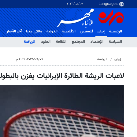
٠٧‏/٠٨‏/٢٠٢٦
الرئيسية
إيران
فلسطین
الاقلیمیة
الدولية
مالتي مدیا
آخر الأخبار
السياسة
الإقتصاد
المجتمع
الثقافة
العلوم
الرياضة
إيران
الرياضة
٠٦‏/٠٩‏/٢٠٢٥، ٤:٤٦ م
لاعبات الريشة الطائرة الإيرانيات يفزن بالبطولة