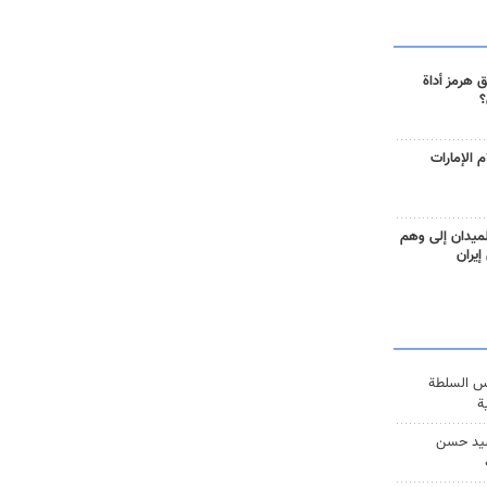
 هرمز أداة
؟
 الإمارات
ميدان إلى وهم
إيران
س السلطة
ة
يد حسن