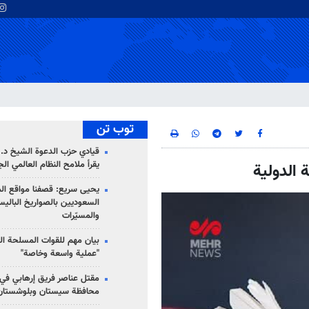
توب تن
قيادي حزب الدعوة الشيخ د. 
يقرأ ملامح النظام العالمي ال
 الدولية
يحيى سريع: قصفنا مواقع الم
السعوديين بالصواريخ الباليس
والمسيّرات
بيان مهم للقوات المسلحة ال
"عملية واسعة وخاصة"
مقتل عناصر فريق إرهابي في
محافظة سيستان وبلوشستان