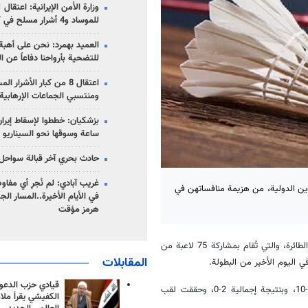
للموساد و4 أشرار مسلح في كرمان
العميد بهمرد: نحن على أهبة 
للتضحية بأرواحنا دفاعاً عن ا
اعتقال 8 من كبار الأشرار 
ومنتسبي الجماعات الإرهابية
ساعة وسوقها نحو السيناريو 
حادث بحري آخر قبالة سواحل 
غريب آبادي: لم نُجرِ أي مفاو
وين الدولية، من هزيمة منافساتهن في
في الأيام الأخيرة..المسار ال
هرمز مؤقت
، أنه وخلال منافسات كأس بحر قزوين الدولية للريشة الطائرة، والتي تُقام بمشاركة 75 لاعبة من
المقابلات
قيادي حزب الدعوة
في هذه المنافسة، تغلبت بريا إسكندري على مبينا ندائي بنتيجة 15-12 و15-10، وبنتيجة إجمالية 2-0، وحققت لقب
الكفيشي يقرأ ملا