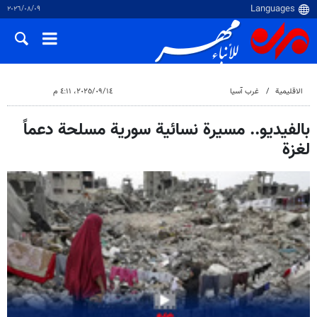
٠٩‏/٠٨‏/٢٠٢٦
الاقلیمیة
غرب آسیا
١٤‏/٠٩‏/٢٠٢٥، ٤:١١ م
بالفيديو.. مسيرة نسائية سورية مسلحة دعماً
لغزة