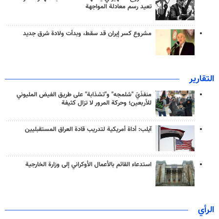
تعيد رسم معادلة المواجهة
مشروع كسر إيران قد سقط، وبدأت ولادة شرق جديد
التقارير
منفذَيّ "شلمجه" و"تشذابة" على طريق الفيض المليوني
للأربعين؛ وحركة المرور لا تزال كثيفة
آيلب: أداة أمريكية لتدريب قادة العراق المستقبليين
استدعاء القائم بالأعمال الأوكراني إلى وزارة الخارجية
الرأي