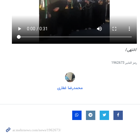
/انتهى/
رمز الخبر
1962673
محمدرضا غفاری