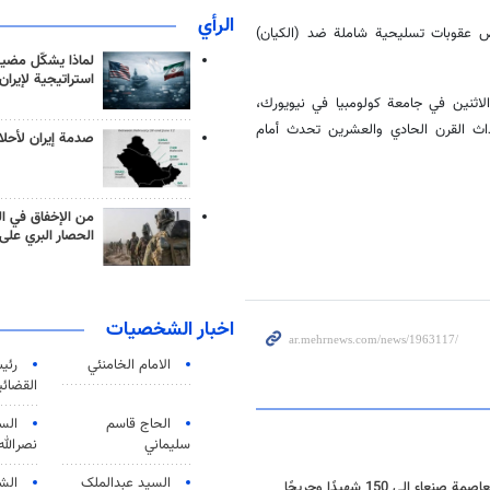
الرأي
فرض عقوبات تسليحية شاملة ضد (الكيان)
لماذا يشكّل مضيق
استراتيجية لإيران
الاثنين في جامعة كولومبيا في نيويورك،
داث القرن الحادي والعشرين تحدث أمام
صدمة إيران لأحلام
من الإخفاق في ال
الحصار البري على 
اخبار الشخصيات
الامام الخامنئي
رئی
القضائی
الحاج قاسم
الس
سليماني
نصرالله
السید عبدالملک
الش
ى 150 شهيدًا وجريحًا