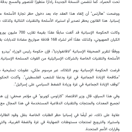
تحت الحمراء. كما تتضمن النسخة الجديدة رادارًا متطورًا للتصوير والمسح بدقة 
ووضحت "هاآرتس" أن إلغاء هذا العقد جاء بعد دخول حظر تجارة الأسلحة مع
إسبانيا. هذا القانون يحظر تصدير أو استيراد الأسلحة والتقنيات الثنائية وكذلك عب
وكانت الحكومة الإسبانية ق
الكيان الصهيوني، وكذلك عقدًا آخر لشراء 168 قاذفة صواريخ مضادة للدبابات بقيمة 287.5 مليون يورو.
ووفقًا لتقرير الصحيفة الإسبانية "لافانغوارديا"، فإن حكومة رئيس الوزراء "بيد
الأسلحة والتقنيات الخاصة بالشركات الإسرائيلية من القوات المسلحة الإسبانية.
فرضت الحكومة الإسبانية يوم الثلاثاء، عبر مرسوم ملكي، عقوبات تسليحية
"مكافحة الإبادة الجماعية في غزة ودعمًا للشعب الفلسطيني". وأكدت الحكو
"لوقف الإبادة الجماعية في غزة وزيادة الضغط السياسي على إسرائيل".
وفي هذا السياق، قال وزير الاقتصاد "كارلوس كويربو" في مؤتمر صحفي: إن هذا ا
لجميع المعدات والمنتجات والتقنيات الدفاعية المستخدمة في هذا المجال مع ا
علاوة على ذلك، تم أيضًا في إسبانيا حظر الطلبات الخاصة بنقل وقود الطائرا
واستيراد والترويج لمنتجات مستوطنات الصهاينة في غزة والضفة الغربية، والتي ت
وقرارات الأمم المتحدة.