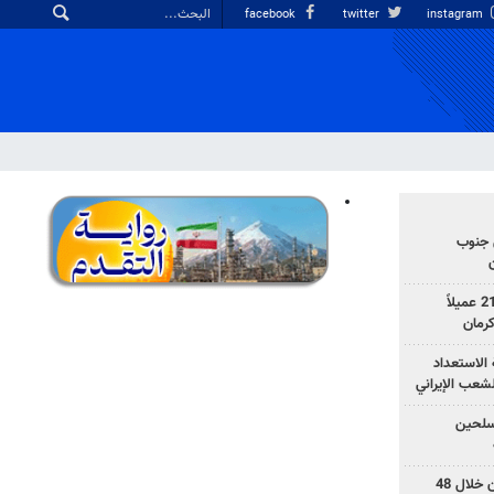
facebook
twitter
instagram
 جنوب
وزارة الأمن الإيرانية: اعتقال 21 عميلاً
الاستعداد
لشعب الإيراني
المسلحين
بزشكيان: خططوا لإسقاط إيران خلال 48