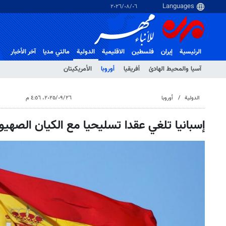
٠٦‏/٠٨‏/٢٠٢٦
الرئيسية
إيران
فلسطین
الاقلیمیة
الدولية
مالتي مدیا
آخر الأخبار
آسيا والمحيط الهادئ
أفريقيا
أوروبا
الأمريكيتان
الدولية
أوروبا
٢٦‏/٠٩‏/٢٠٢٥، ٤:٥٦ م
إسبانيا تلغي عقدا تسليحيا مع الكيان الصهيون