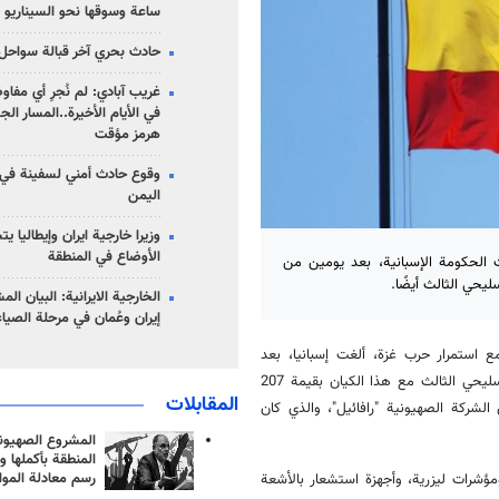
ساعة وسوقها نحو السيناريو 
حادث بحري آخر قبالة سواحل 
غريب آبادي: لم نُجرِ أي مفاو
في الأيام الأخيرة..المسار ال
هرمز مؤقت
وقوع حادث أمني لسفينة في
اليمن
وزيرا خارجية ايران وإيطاليا ي
الأوضاع في المنطقة
 الحكومة الإسبانية، بعد يومين من
يحي الثالث أيضًا.
الخارجية الايرانية: البيان ال
إيران وعُمان في مرحلة الصياغ
 استمرار حرب غزة، ألغت إسبانيا، بعد
يومين من سريان قانون حظر تجارة الأسلحة مع الكيان الصهيوني، عقدها التسليحي الثالث مع هذا الكيان بقيمة 207
المقابلات
الشركة الصهيونية "رافائيل"، والذي كان
المشروع الصهيو
المنطقة بأكملها و
رسم معادلة الموا
ؤشرات ليزرية، وأجهزة استشعار بالأشعة