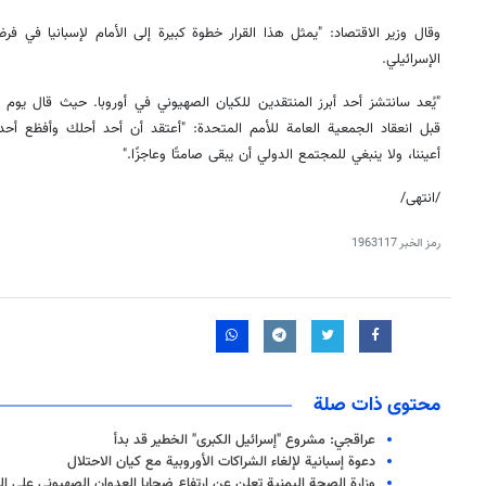
وقال وزير الاقتصاد: "يمثل هذا القرار خطوة كبيرة إلى الأمام لإسبانيا في 
الإسرائيلي.
"يُعد سانتشز أحد أبرز المنتقدين للكيان الصهيوني في أوروبا. حيث قال يوم 
قبل انعقاد الجمعية العامة للأمم المتحدة: "أعتقد أن أحد أحلك وأفظع أح
أعيننا، ولا ينبغي للمجتمع الدولي أن يبقى صامتًا وعاجزًا."
/انتهى/
رمز الخبر
1963117
محتوى ذات صلة
عراقجي: مشروع "إسرائيل الكبرى" الخطير قد بدأ
دعوة إسبانية لإلغاء الشراكات الأوروبية مع كيان الاحتلال
وزارة الصحة اليمنية تعلن عن ارتفاع ضحايا العدوان الصهيوني على العاصمة صنعاء إل