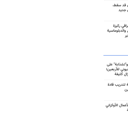
 قد سقط،
 جديد
راقي ركيزة
ي والدبلوماسية
ير
و"تشذابة" على
وني للأربعين؛
زال كثيفة
ة لتدريب قادة
ين
أعمال الأوكراني