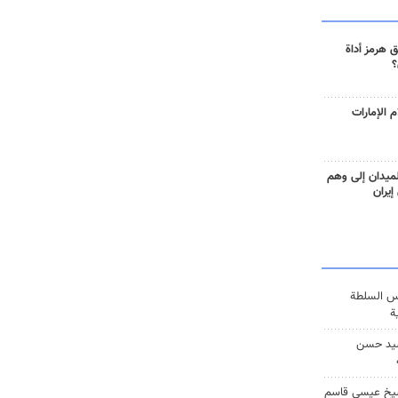
 هرمز أداة
؟
 الإمارات
ميدان إلى وهم
إيران
س السلطة
ة
يد حسن
يخ عيسى قاسم