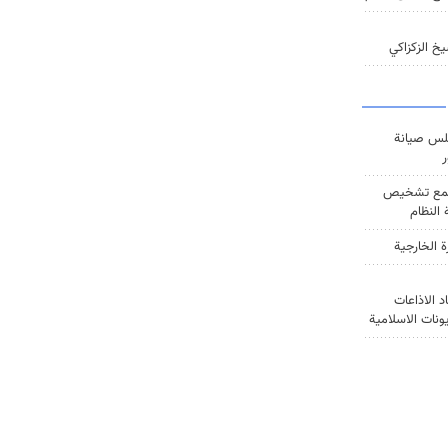
خ الزكزاكي
س صيانة
ر
ع تشخيص
النظام
ة الخارجية
د الاذاعات
يونات الاسلامية