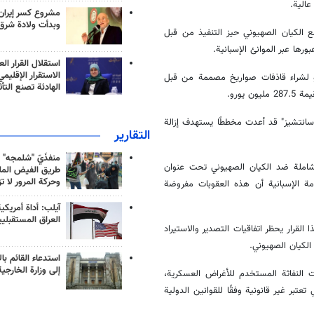
عالية.
مشروع كسر إيران
وبدأت ولادة شرق
 الكيان الصهيوني حيز التنفيذ من قبل
ورها عبر الموانئ الإسبانية.
استقلال القرار الع
الاستقرار الإقليم
د ألغت سابقًا عقدًا بقيمة تقارب 700 مليون يورو لشراء قاذفات صواريخ مصممة من قبل
الهادئة تصنع التأث
رو سانتشيز" قد أعدت مخططًا يستهدف إزالة
التقارير
منفذَيّ "شلمجه" 
 شاملة ضد الكيان الصهيوني تحت عنوان
طريق الفيض الملي
وحركة المرور لا ت
مة الإسبانية أن هذه العقوبات مفروضة
آيلب: أداة أمريكي
العراق المستقبلي
لقرار يحظر اتفاقيات التصدير والاستيراد
لكيان الصهيوني.
استدعاء القائم بال
إلى وزارة الخارجية
ت النفاثة المستخدم للأغراض العسكرية،
عتبر غير قانونية وفقًا للقوانين الدولية