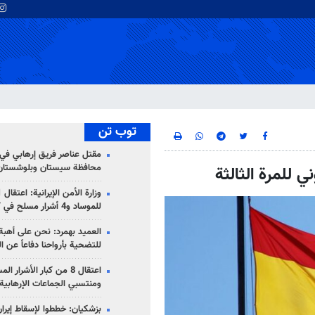
توب تن
مقتل عناصر فريق إرهابي في
محافظة سيستان وبلوشستان
ي للمرة الثالثة
للموساد و4 أشرار مسلح في كرمان
العميد بهمرد: نحن على أهبة 
للتضحية بأرواحنا دفاعاً عن ا
اعتقال 8 من كبار الأشرار 
ومنتسبي الجماعات الإرهابية