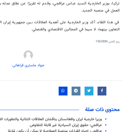
تركيا، بوزير الخارجية السيد عباس عراقجي، وقدم له تقريرًا عن نطاق عمله و
العمل في منصبه الجديد.
في هذا اللقاء، أكد وزير الخارجية على أهمية العلاقات بين جمهورية إيران ا
التعاون بينهما، لا سيما في المجالين الاقتصادي والقنصلي.
رمز الخبر
1963886
جواد ماستری فراهانی
محتوى ذات صلة
وزيرا خارجية ايران وافغانستان يناقشان العلاقات الثنائية والتطورات الا
عراقجي: حقوق إيران السيادية غير قابلة للتفاوض
عراقجي: إحياء القرارات منتهية الصلاحية لا يمكن أن يكون مُلزمًا