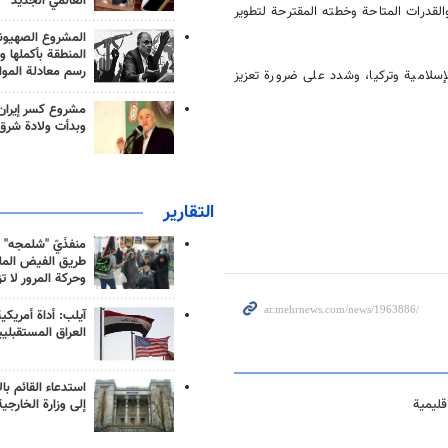
العالمي الجديد
القدرات المتاحة وخطته المقترحة لتطوير
المشروع الصهيو
المنطقة بأكملها و
رسم معادلة الموا
لإسلامية وتركيا، وشدد على ضرورة تعزيز
مشروع كسر إيران
وبدأت ولادة شرق
التقارير
منفذَيّ "شلمجه" 
طريق الفيض الملي
وحركة المرور لا ت
آيلب: أداة أمريكي
العراق المستقبلي
استدعاء القائم بال
قليمية
إلى وزارة الخارجية