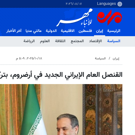
٠٧‏/٠٨‏/٢٠٢٦
الرئيسية
إيران
فلسطین
الاقلیمیة
الدولية
مالتي مدیا
آخر الأخبار
السياسة
الإقتصاد
المجتمع
الثقافة
العلوم
الرياضة
إيران
السياسة
١٨‏/١٠‏/٢٠٢٥، ٥:٠٩ م
القنصل العام الإيراني الجديد في أرضروم، بترك