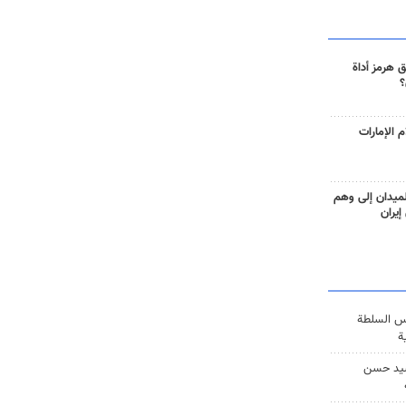
 هرمز أداة
؟
 الإمارات
ميدان إلى وهم
إيران
س السلطة
ة
يد حسن