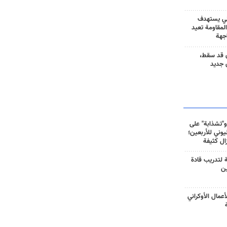
ني يستهدف
المقاومة تعيد
جهة
 قد سقط،
 جديد
و"تشذابة" على
وني للأربعين؛
زال كثيفة
ة لتدريب قادة
ين
أعمال الأوكراني