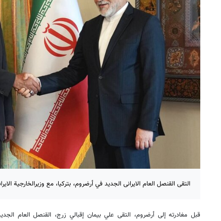
التقى القنصل العام الایرانی الجديد في أرضروم، بتركيا، مع وزيرالخارجية الاير
قبل مغادرته إلى أرضروم، التقى علي بيمان إقبالي زرج، القنصل العام الجديد