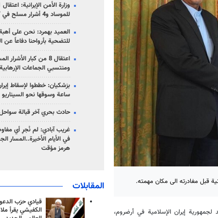
للموساد و4 أشرار مسلح في كرمان
العميد بهمرد: نحن على أهبة 
للتضحية بأرواحنا دفاعاً عن ا
اعتقال 8 من كبار الأشرار 
ومنتسبي الجماعات الإرهابية
ساعة وسوقها نحو السيناريو 
حادث بحري آخر قبالة سواحل 
غريب آبادي: لم نُجرِ أي مفاو
في الأيام الأخيرة..المسار ال
هرمز مؤقت
انية قبل مغادرته الى مكان مهمته.
المقابلات
قيادي حزب الدعوة
الكفيشي يقرأ ملا
 لجمهورية إيران الإسلامية في أرضروم،