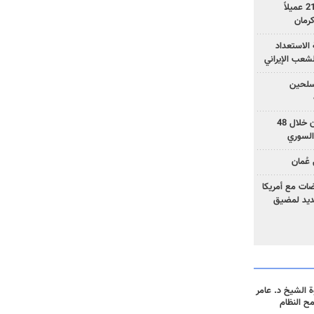
وزارة الأمن الإيرانية: اعتقال 21 عميلاً
الاستعداد
لشعب الإيراني
المسلحين
بزشكيان: خططوا لإسقاط إيران خلال 48
السوري
عُمان
ضات مع أمريكا
جديد لمضيق
 الشيخ د. عامر
مح النظام