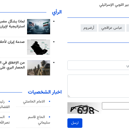
ر اللوبي الإسرائيلي
الرأي
لماذا يشكّل مضيق
استراتيجية لإيران
عباس عراقجي
أرضروم
صدمة إيران لأحلام
من الإخفاق في ال
الحصار البري على 
اخبار الشخصيات
الامام الخامنئي
رئی
القضائی
الحاج قاسم
الس
سليماني
نصرالله
ارسل