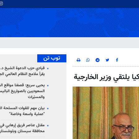
توب تن
قيادي حزب الدعوة الشيخ د. 
يقرأ ملامح النظام العالمي ال
يا يلتقي وزير الخارجية
يحيى سريع: قصفنا مواقع الم
السعوديين بالصواريخ الباليس
والمسيّرات
بيان مهم للقوات المسلحة ال
"عملية واسعة وخاصة"
مقتل عناصر فريق إرهابي في
محافظة سيستان وبلوشستان