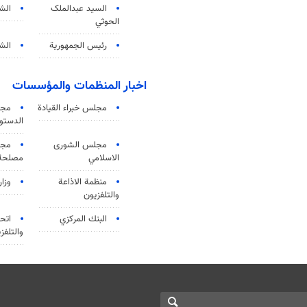
السید عبدالملک
الش
الحوثي
رئيس الجمهورية
الشي
اخبار المنظمات والمؤسسات
مجلس خبراء القيادة
مجل
الدستو
مجلس الشورى
مجم
الاسلامي
مصلحة 
منظمة الاذاعة
وزار
والتلفزیون
البنك المركزي
اتحا
والتلفز