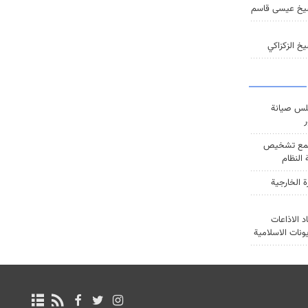
يخ عيسى قاسم
خ الزكزاكي
س صيانة
ر
ع تشخيص
النظام
ة الخارجية
د الاذاعات
يونات الاسلامية