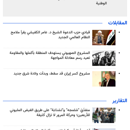
الوطنية
المقابلات
قيادي حزب الدعوة الشيخ د. عامر الكفيشي يقرأ ملامح
النظام العالمي الجديد
المشروع الصهيوني يستهدف المنطقة بأكملها والمقاومة
تعيد رسم معادلة المواجهة
مشروع كسر إيران قد سقط، وبدأت ولادة شرق جديد
التقارير
منفذَيّ "شلمجه" و"تشذابة" على طريق الفيض المليوني
للأربعين؛ وحركة المرور لا تزال كثيفة