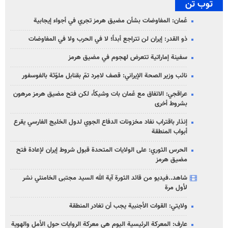
توب تن
عُمان: المفاوضات بشأن مضيق هرمز تجري في أجواء إيجابية
ذو القدر: إيران لن تتراجع أبداً؛ لا في الحرب ولا في المفاوضات
سفينة إماراتية تتعرض لهجوم في مضيق هرمز
نائب وزير الصحة الإيراني: قصف لامِرد تمّ بقنابل ملوّثة بالفوسفور
عراقجي: الاتفاق مع عُمان بات وشيكاً، لكن فتح مضيق هرمز مرهون
بشروط أخرى
إنذار باقتراب نفاد مخزونات الدفاع الجوي لدول الخليج الفارسي يقرع
أبواب المنطقة
الحرس الثوري: على الولايات المتحدة قبول شروط إيران لإعادة فتح
مضيق هرمز
شاهد..فيديو من قائد الثورة آية الله السيد مجتبى الخامنئي نشر
لأول مرة
ولايتي: القوات الأجنبية يجب أن تغادر المنطقة
عارف: المعركة الرئيسية اليوم هي معركة الروايات حول الأمل والهوية