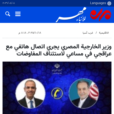
٠٨‏/٠٨‏/٢٠٢٦
الاقلیمیة
غرب آسیا
١٨‏/١٠‏/٢٠٢٥، ٨:١٨ م
وزير الخارجية المصري يجري اتصال هاتفي مع
عراقجي في مساعي لاستئناف المفاوضات