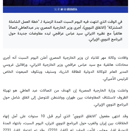
في الوقت الذي انتهت فيه اليوم السبت المدة الزمنية لـ "خطة العمل الشاملة
المشتركة" (الاتفاق النووي)، أجرى وزير الخارجية المصري بدر عبدالعاطي اتصالاً
هاتفياً مع نظيره الايراني سيد عباس عراقجي لبدء مفاوضات جديدة حول
البرنامج النووي الإيراني.
وافادت وكالة مهر للانباء ان وزير الخارجية المصري أعلن اليوم السبت أنه أجرى
محادثات هاتفية مع سيد عباس عراقجي وزير الخارجية الايراني، ورافائيل غروسي
المدير العام للوكالة الدولية للطاقة الذرية، وستيف ويتكوف المبعوث الخاص
للرئيس الأميركي.
واعلنت وزارة الخارجية المصرية إن الهدف من اتصالات عبد العاطي هو تهيئة
الظروف لاستئناف المفاوضات بين طهران وواشنطن للتوصل إلى اتفاق شامل حول
البرنامج النووي الإيراني.
وقد انتهى مفعول "الاتفاق النووي" الذي أبرم قبل 10 سنوات على أمل إنهاء
الخلافات بين إيران والغرب حول البرنامج النووي لايران، اليوم السبت، بانتهاء المدة
الزمنية لقرار مجلس الأمن المؤيد له (القرار 2231). وقد تم اعتماد القرار 2231