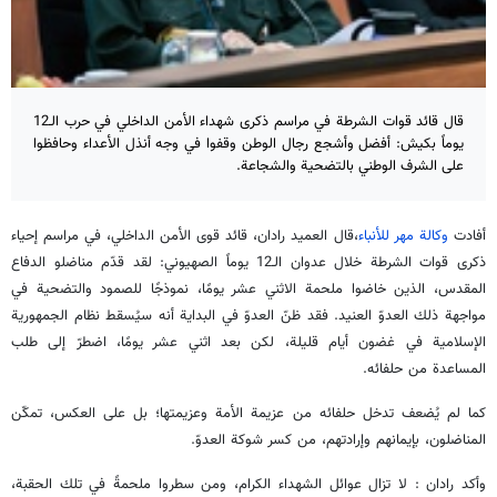
قال قائد قوات الشرطة في مراسم ذكرى شهداء الأمن الداخلي في حرب الـ12
يوماً بكيش: أفضل وأشجع رجال الوطن وقفوا في وجه أنذل الأعداء وحافظوا
على الشرف الوطني بالتضحية والشجاعة.
أفادت
وكالة مهر للأنباء
،قال العميد رادان، قائد قوى الأمن الداخلي، في مراسم إحياء
ذكرى قوات الشرطة خلال عدوان الـ12 يوماً الصهيوني: لقد قدّم مناضلو الدفاع
المقدس، الذين خاضوا ملحمة الاثني عشر يومًا، نموذجًا للصمود والتضحية في
مواجهة ذلك العدوّ العنيد. فقد ظنّ العدوّ في البداية أنه سيُسقط نظام الجمهورية
الإسلامية في غضون أيام قليلة، لكن بعد اثني عشر يومًا، اضطرّ إلى طلب
المساعدة من حلفائه.
كما لم يُضعف تدخل حلفائه من عزيمة الأمة وعزيمتها؛ بل على العكس، تمكّن
المناضلون، بإيمانهم وإرادتهم، من كسر شوكة العدوّ.
وأكد رادان : لا تزال عوائل الشهداء الكرام، ومن سطروا ملحمةً في تلك الحقبة،