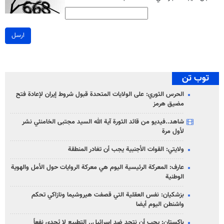
ارسل
توب تن
الحرس الثوري: على الولايات المتحدة قبول شروط إيران لإعادة فتح
مضيق هرمز
شاهد..فيديو من قائد الثورة آية الله السيد مجتبى الخامنئي نشر
لأول مرة
ولايتي: القوات الأجنبية يجب أن تغادر المنطقة
عارف: المعركة الرئيسية اليوم هي معركة الروايات حول الأمل والهوية
الوطنية
بزشكيان: نفس العقلية التي قصفت هيروشيما ونازاكي تحكم
واشنطن اليوم أيضا
باكستان: يجب أن نتحد ضد إسرائيل.. التطبيع لا يُجدي نفعاً