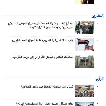
التقارير
منفذَيّ "شلمجه" و"تشذابة" على طريق الفيض المليوني
للأربعين؛ وحركة المرور لا تزال كثيفة
آيلب: أداة أمريكية لتدريب قادة العراق المستقبليين
استدعاء القائم بالأعمال الأوكراني إلى وزارة الخارجية
الرأي
فشل استراتيجية الضغط ضد محور المقاومة
لماذا يشكّل مضيق هرمز أداة استراتيجية لإيران؟