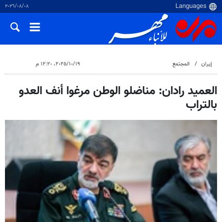
٠٨‏/٠٨‏/٢٠٢٦
إيران
المجتمع
١٩‏/١٠‏/٢٠٢٥، ١٢:٢٠ م
العميد رادان: مناضلو الوطن مرغوا أنف العدو
بالتراب