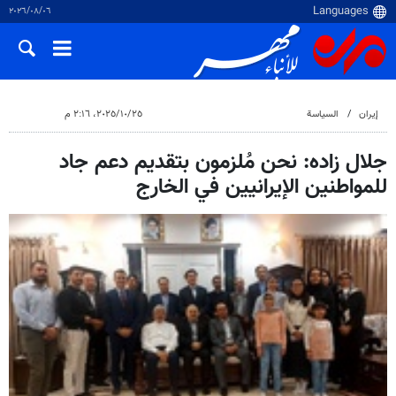
٠٦‏/٠٨‏/٢٠٢٦
إيران
السياسة
٢٥‏/١٠‏/٢٠٢٥، ٢:١٦ م
جلال زاده: نحن مُلزمون بتقديم دعم جاد
للمواطنين الإيرانيين في الخارج