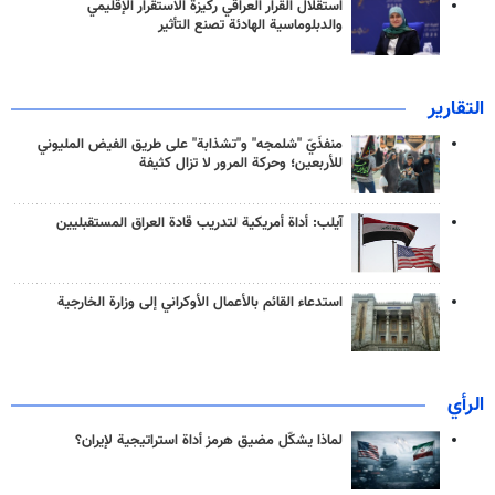
استقلال القرار العراقي ركيزة الاستقرار الإقليمي
والدبلوماسية الهادئة تصنع التأثير
التقارير
منفذَيّ "شلمجه" و"تشذابة" على طريق الفيض المليوني
للأربعين؛ وحركة المرور لا تزال كثيفة
آيلب: أداة أمريكية لتدريب قادة العراق المستقبليين
استدعاء القائم بالأعمال الأوكراني إلى وزارة الخارجية
الرأي
لماذا يشكّل مضيق هرمز أداة استراتيجية لإيران؟