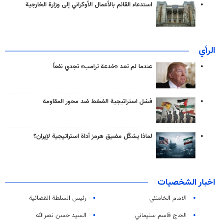
استدعاء القائم بالأعمال الأوكراني إلى وزارة الخارجية
الرأي
عندما لم تعد «خدعة ترامب» تجدي نفعاً
فشل استراتيجية الضغط ضد محور المقاومة
لماذا يشكّل مضيق هرمز أداة استراتيجية لإيران؟
اخبار الشخصيات
الامام الخامنئي
رئیس السلطة القضائیة
الحاج قاسم سليماني
السيد حسن نصرالله