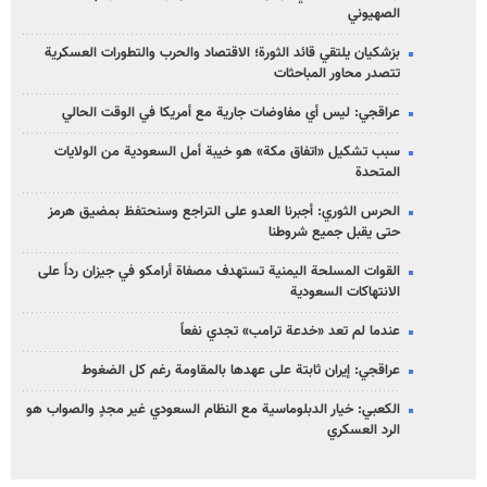
الصهیوني
بزشكيان يلتقي قائد الثورة؛ الاقتصاد والحرب والتطورات العسكرية
تتصدر محاور المباحثات
عراقجي: ليس أي مفاوضات جارية مع أمريكا في الوقت الحالي
سبب تشكيل «اتفاق مكة» هو خيبة أمل السعودية من الولايات
المتحدة
الحرس الثوري: أجبرنا العدو على التراجع وسنحتفظ بمضيق هرمز
حتى يقبل جميع شروطنا
القوات المسلحة اليمنية تستهدف مصفاة أرامكو في جيزان رداً على
الانتهاكات السعودية
عندما لم تعد «خدعة ترامب» تجدي نفعاً
عراقجي: إيران ثابتة على عهدها بالمقاومة رغم كل الضغوط
الكعبي: خيار الدبلوماسية مع النظام السعودي غير مجدٍ والصواب هو
الرد العسكري