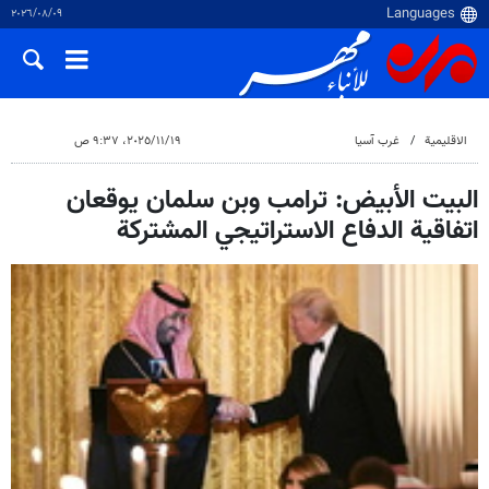
٠٩‏/٠٨‏/٢٠٢٦
الاقلیمیة
غرب آسیا
١٩‏/١١‏/٢٠٢٥، ٩:٣٧ ص
البيت الأبيض: ترامب وبن سلمان يوقعان
اتفاقية الدفاع الاستراتيجي المشتركة