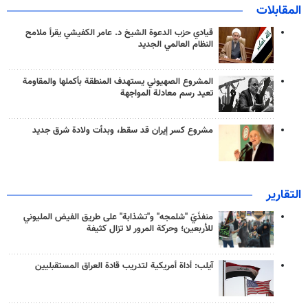
المقابلات
قيادي حزب الدعوة الشيخ د. عامر الكفيشي يقرأ ملامح
النظام العالمي الجديد
المشروع الصهيوني يستهدف المنطقة بأكملها والمقاومة
تعيد رسم معادلة المواجهة
مشروع كسر إيران قد سقط، وبدأت ولادة شرق جديد
التقارير
منفذَيّ "شلمجه" و"تشذابة" على طريق الفيض المليوني
للأربعين؛ وحركة المرور لا تزال كثيفة
آيلب: أداة أمريكية لتدريب قادة العراق المستقبليين