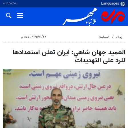
٠٨‏/٠٨‏/٢٠٢٦
إيران
السياسة
٢٢‏/١١‏/٢٠٢٥، ١:٥٧ م
العميد جهان شاهي: ايران تعلن استعدادها
للرد على التهديدات