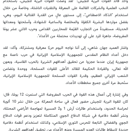
وأكد قائد القوات البرية للجيش: "لقد وصلت القوات البرية للجيش، باستخدام
النخب العلمية والشركات القائمة على المعرفة والتقنيات الناشئة، وخاصةً من خلال
استخدام "الذكاء الاصطناعي"، إلى مستوى عالٍ من القدرة القتالية اليوم، وهي،
بفضل مواردها البشرية الكفؤة والمخلصة والساعية للشهادة، وأسلحتها ومعداتها
الحديثة، مستفيدةً من التجارب القيّمة للمحاربين القدامى وحرب الاثني عشر يومًا
المفروضة، جاهزة للرد على أي تهديدات محتملة من الأعداء".
واشار العميد جهان شاهي، إلى أننا نواجه اليوم حربًا معرفية ومشتركة، وأكد: لقد
دخل أعداء النظام المقدس للجمهورية الإسلامية الإيرانية في حرب ناعمة مع
جمهورية إيران عندما عجزوا عن تحقيق أهدافهم الشريرة بالحرب القاسية، وبعون
الله تعالى، والقيادة الحكيمة للقائد الأعلى للقوات المسلحة، ووحدة وتضامن
الشعب الإيراني العظيم، وقدرة القوات المسلحة للجمهورية الإسلامية الإيرانية،
سنُحبط مرة أخرى جميع مخططات الأعداء.
وفي إشارة إلى أعمال هذه القوة في الحرب المفروضة التي استمرت 12 يومًا، قال:
كان للقوة البرية للجيش حضور فعال في ساحة المعركة من خلال نشر 10 ألوية
لحراسة الحدود، واستخدام طائرات آرش 1 و2 المسيرة لمهاجمة الأراضي المحتلة،
ونشر أنظمة دفاعية في شبكة الدفاع الجوي المتكاملة لتعزيز ودعم قوات الدفاع
الجوي والفضائي التابعة للحرس الثوري الإسلامي، وكذلك استخدام أنظمة دفاعية
جديدة لإسقاط طائرات العدو المسيرة ومنع الأعداء من تحقيق أهدافهم الشريرة.