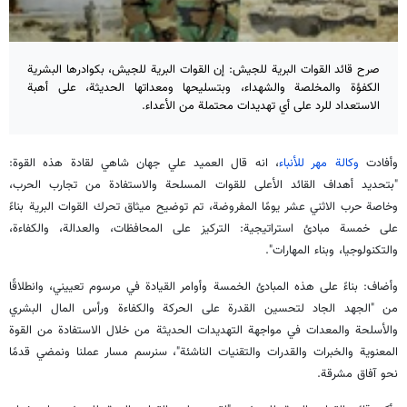
صرح قائد القوات البرية للجيش: إن القوات البرية للجيش، بكوادرها البشرية
الكفؤة والمخلصة والشهداء، وبتسليحها ومعداتها الحديثة، على أهبة
الاستعداد للرد على أي تهديدات محتملة من الأعداء.
وأفادت
وكالة مهر للأنباء
، انه قال العميد علي جهان شاهي لقادة هذه القوة:
"بتحديد أهداف القائد الأعلى للقوات المسلحة والاستفادة من تجارب الحرب،
وخاصة حرب الاثني عشر يومًا المفروضة، تم توضيح ميثاق تحرك القوات البرية بناءً
على خمسة مبادئ استراتيجية: التركيز على المحافظات، والعدالة، والكفاءة،
والتكنولوجيا، وبناء المهارات".
وأضاف: بناءً على هذه المبادئ الخمسة وأوامر القيادة في مرسوم تعييني، وانطلاقًا
من "الجهد الجاد لتحسين القدرة على الحركة والكفاءة ورأس المال البشري
والأسلحة والمعدات في مواجهة التهديدات الحديثة من خلال الاستفادة من القوة
المعنوية والخبرات والقدرات والتقنيات الناشئة"، سنرسم مسار عملنا ونمضي قدمًا
نحو آفاق مشرقة.