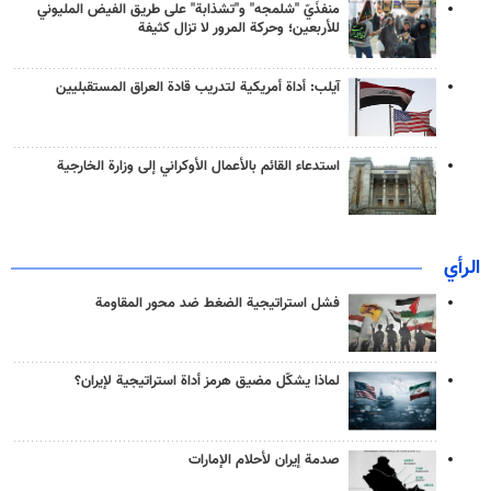
منفذَيّ "شلمجه" و"تشذابة" على طريق الفيض المليوني
للأربعين؛ وحركة المرور لا تزال كثيفة
آيلب: أداة أمريكية لتدريب قادة العراق المستقبليين
استدعاء القائم بالأعمال الأوكراني إلى وزارة الخارجية
الرأي
فشل استراتيجية الضغط ضد محور المقاومة
لماذا يشكّل مضيق هرمز أداة استراتيجية لإيران؟
صدمة إيران لأحلام الإمارات