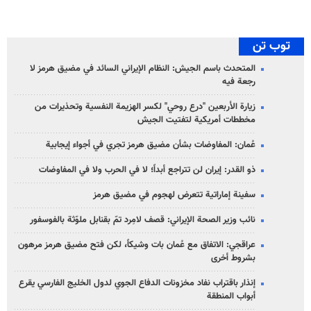
توب تن
المتحدث باسم الجيش: النظام الإيراني السائد في مضيق هرمز لا
رجعة فيه
زيارة الأربعين "درع روحي" لكسر الهزيمة النفسية وتحذيرات من
مخططات أمريكية لتفتيت الجيش
عُمان: المفاوضات بشأن مضيق هرمز تجري في أجواء إيجابية
ذو القدر: إيران لن تتراجع أبداً؛ لا في الحرب ولا في المفاوضات
سفينة إماراتية تتعرض لهجوم في مضيق هرمز
نائب وزير الصحة الإيراني: قصف لامِرد تمّ بقنابل ملوّثة بالفوسفور
عراقجي: الاتفاق مع عُمان بات وشيكاً، لكن فتح مضيق هرمز مرهون
بشروط أخرى
إنذار باقتراب نفاد مخزونات الدفاع الجوي لدول الخليج الفارسي يقرع
أبواب المنطقة