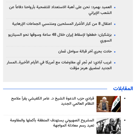
العميد بهمرد: نحن على أهبة الاستعداد للتضحية بأرواحنا دفاعاً عن
الشعب الإيراني
اعتقال 8 من كبار الأشرار المسلحين ومنتسبي الجماعات الإرهابية
بزشكيان: خططوا لإسقاط إيران خلال 48 ساعة وسوقها نحو السيناريو
السوري
حادث بحري آخر قبالة سواحل عُمان
غريب آبادي: لم نُجرِ أي مفاوضات مع أمريكا في الأيام الأخيرة..المسار
الجديد لمضيق هرمز مؤقت
المقابلات
قيادي حزب الدعوة الشيخ د. عامر الكفيشي يقرأ ملامح
النظام العالمي الجديد
المشروع الصهيوني يستهدف المنطقة بأكملها والمقاومة
تعيد رسم معادلة المواجهة