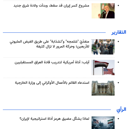
مشروع كسر إيران قد سقط، وبدأت ولادة شرق جديد
التقارير
منفذَيّ "شلمجه" و"تشذابة" على طريق الفيض المليوني
للأربعين؛ وحركة المرور لا تزال كثيفة
آيلب: أداة أمريكية لتدريب قادة العراق المستقبليين
استدعاء القائم بالأعمال الأوكراني إلى وزارة الخارجية
الرأي
لماذا يشكّل مضيق هرمز أداة استراتيجية لإيران؟