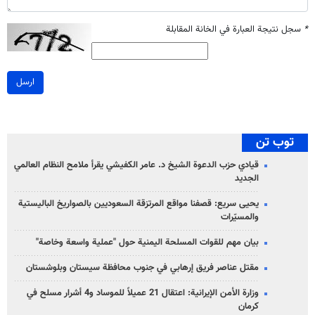
*
سجل نتيجة العبارة في الخانة المقابلة
ارسل
توب تن
قيادي حزب الدعوة الشيخ د. عامر الكفيشي يقرأ ملامح النظام العالمي
الجديد
يحيى سريع: قصفنا مواقع المرتزقة السعوديين بالصواريخ الباليستية
والمسيّرات
بيان مهم للقوات المسلحة اليمنية حول "عملية واسعة وخاصة"
مقتل عناصر فريق إرهابي في جنوب محافظة سيستان وبلوشستان
وزارة الأمن الإيرانية: اعتقال 21 عميلاً للموساد و4 أشرار مسلح في
كرمان