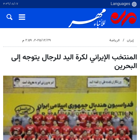
٠٧‏/٠٨‏/٢٠٢٦
إيران
الرياضة
٢٩‏/١٢‏/٢٠٢٥، ٢:٥٩ م
المنتخب الإيراني لكرة اليد للرجال يتوجه إلى
البحرين