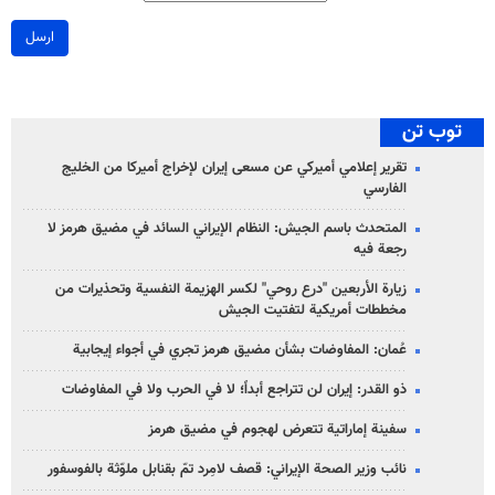
ارسل
توب تن
تقرير إعلامي أميركي عن مسعى إيران لإخراج أميركا من الخليج
الفارسي
المتحدث باسم الجيش: النظام الإيراني السائد في مضيق هرمز لا
رجعة فيه
زيارة الأربعين "درع روحي" لكسر الهزيمة النفسية وتحذيرات من
مخططات أمريكية لتفتيت الجيش
عُمان: المفاوضات بشأن مضيق هرمز تجري في أجواء إيجابية
ذو القدر: إيران لن تتراجع أبداً؛ لا في الحرب ولا في المفاوضات
سفينة إماراتية تتعرض لهجوم في مضيق هرمز
نائب وزير الصحة الإيراني: قصف لامِرد تمّ بقنابل ملوّثة بالفوسفور