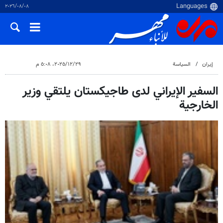
٠٨‏/٠٨‏/٢٠٢٦
إيران
السياسة
٢٩‏/١٢‏/٢٠٢٥، ٥:٠٨ م
السفير الإيراني لدى طاجيكستان يلتقي وزير
الخارجية