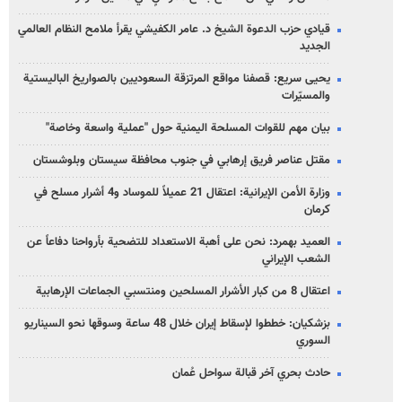
قيادي حزب الدعوة الشيخ د. عامر الكفيشي يقرأ ملامح النظام العالمي
الجديد
يحيى سريع: قصفنا مواقع المرتزقة السعوديين بالصواريخ الباليستية
والمسيّرات
بيان مهم للقوات المسلحة اليمنية حول "عملية واسعة وخاصة"
مقتل عناصر فريق إرهابي في جنوب محافظة سيستان وبلوشستان
وزارة الأمن الإيرانية: اعتقال 21 عميلاً للموساد و4 أشرار مسلح في
كرمان
العميد بهمرد: نحن على أهبة الاستعداد للتضحية بأرواحنا دفاعاً عن
الشعب الإيراني
اعتقال 8 من كبار الأشرار المسلحين ومنتسبي الجماعات الإرهابية
بزشكيان: خططوا لإسقاط إيران خلال 48 ساعة وسوقها نحو السيناريو
السوري
حادث بحري آخر قبالة سواحل عُمان