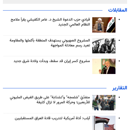
المقابلات
قيادي حزب الدعوة الشيخ د. عامر الكفيشي يقرأ ملامح
النظام العالمي الجديد
المشروع الصهيوني يستهدف المنطقة بأكملها والمقاومة
تعيد رسم معادلة المواجهة
مشروع كسر إيران قد سقط، وبدأت ولادة شرق جديد
التقارير
منفذَيّ "شلمجه" و"تشذابة" على طريق الفيض المليوني
للأربعين؛ وحركة المرور لا تزال كثيفة
آيلب: أداة أمريكية لتدريب قادة العراق المستقبليين