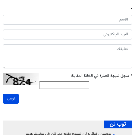
*
سجل نتيجة العبارة في الخانة المقابلة
ارسل
توب تن
محسن رضائي: لن نسمح بفتح ممر ثانٍ في مضيق هرمز