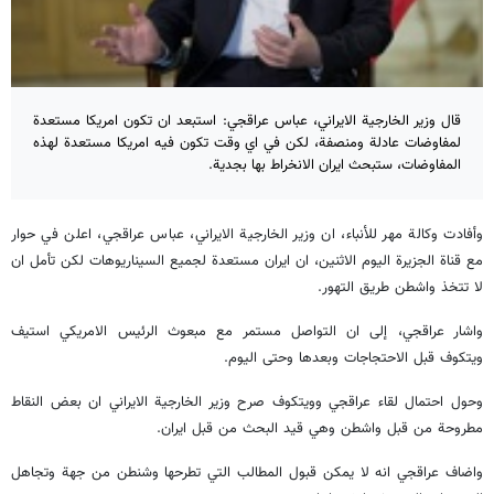
قال وزير الخارجية الايراني، عباس عراقجي: استبعد ان تكون امريكا مستعدة
لمفاوضات عادلة ومنصفة، لكن في اي وقت تكون فيه امريكا مستعدة لهذه
المفاوضات، ستبحث ايران الانخراط بها بجدية.
وأفادت وكالة مهر للأنباء، ان وزير الخارجية الايراني، عباس عراقجي، اعلن في حوار
مع قناة الجزيرة اليوم الاثنين، ان ايران مستعدة لجميع السيناريوهات لكن تأمل ان
لا تتخذ واشطن طريق التهور.
واشار عراقجي، إلى ان التواصل مستمر مع مبعوث الرئيس الامريكي استيف
ويتكوف قبل الاحتجاجات وبعدها وحتى اليوم.
وحول احتمال لقاء عراقجي وويتكوف صرح وزير الخارجية الايراني ان بعض النقاط
مطروحة من قبل واشطن وهي قيد البحث من قبل ايران.
واضاف عراقجي انه لا يمكن قبول المطالب التي تطرحها وشنطن من جهة وتجاهل