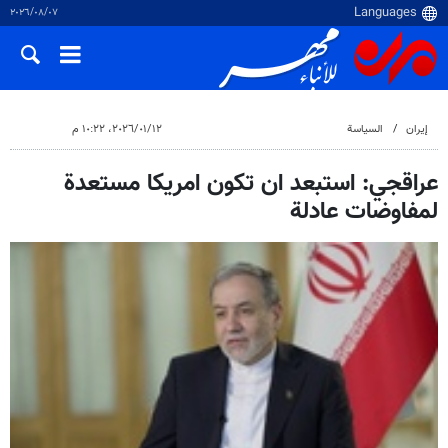
٠٧‏/٠٨‏/٢٠٢٦
إيران
السياسة
١٢‏/٠١‏/٢٠٢٦، ١٠:٢٢ م
عراقجي: استبعد ان تكون امريكا مستعدة
لمفاوضات عادلة