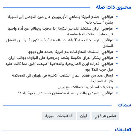
محتوى ذات صلة
عراقجي: جشع أمريكا وتماهي الأوروبيين حال دون التوصل إلى تسوية
بشأن " سناب باك"
عراقجي: ايران ستتخذ التدابير اللازمة إذا عجزت بريطانيا عن أداء واجبها
في حماية البعثات الدبلوماسية
عراقجي لترامب: الخطة "أ" فشلت والخطة "ب" ستكون أسوأ من الفشل
السابق
عراقجي: استئناف المفاوضات مع امريكا يعتمد على نهجها
عراقجي يشكر العراق حكومة وشعبا ومرجعية على الوقوف بجانب ايران
عراقجي: قدرات ايران الصاروخية والدفاعية أصبحت أقوى مما كانت عليه
قبل حرب الـ12 يوم
ارسال عدد من قضايا اعمال الشغب الاخيرة في طهران الى المحكمة
بتهمة المحاربة
ويتكوف: لقد أجرينا اتصالات مع إيران
عراقجي: الميدان والدبلوماسية متسقتان تماما على جبهة واحدة
سمات
عباس عراقجي
ايران
المفاوضات النووية
تعليقك