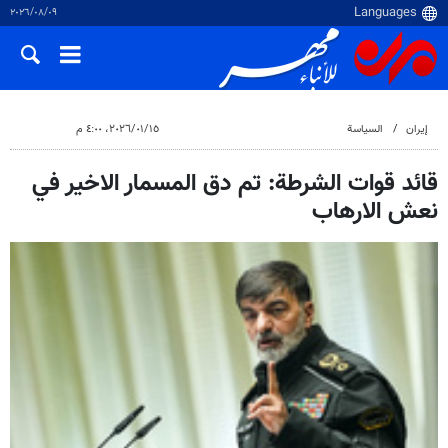
٠٩‏/٠٨‏/٢٠٢٦
إيران
السياسة
١٥‏/٠١‏/٢٠٢٦، ٤:٠٠ م
قائد قوات الشرطة: تم دق المسمار الاخير في
نعش الارهاب