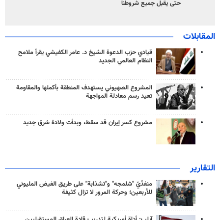
حتى يقبل جميع شروطنا
المقابلات
قيادي حزب الدعوة الشيخ د. عامر الكفيشي يقرأ ملامح
النظام العالمي الجديد
المشروع الصهيوني يستهدف المنطقة بأكملها والمقاومة
تعيد رسم معادلة المواجهة
مشروع كسر إيران قد سقط، وبدأت ولادة شرق جديد
التقارير
منفذَيّ "شلمجه" و"تشذابة" على طريق الفيض المليوني
للأربعين؛ وحركة المرور لا تزال كثيفة
آيلب: أداة أمريكية لتدريب قادة العراق المستقبليين