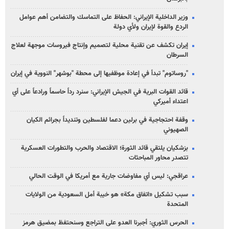
وزير الداخلية الإيراني: الحفاظ على التماسك والتضامن أهم عوامل
الردع والقوة لإيران ولأي دولة
إيران تكشف عن تقنية محلية لتصميم وإنتاج فيروسات موجهة لعلاج
السرطان
"روساتوم" تبدأ في إعادة موظفيها إلى محطة "بوشهر" النووية في إيران
قائد القوات البرية في الجيش الإيراني: سنرد رداً حاسماً ورادعاً على أي
اعتداء أميركي
وقفة احتجاجية في برلين دعما لفلسطين وتنديداً بجرائم الكيان
الصهیوني
بزشكيان يلتقي قائد الثورة؛ الاقتصاد والحرب والتطورات العسكرية
تتصدر محاور المباحثات
عراقجي: ليس أي مفاوضات جارية مع أمريكا في الوقت الحالي
سبب تشكيل «اتفاق مكة» هو خيبة أمل السعودية من الولايات
المتحدة
الحرس الثوري: أجبرنا العدو على التراجع وسنحتفظ بمضيق هرمز