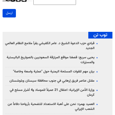
ارسل
توب تن
قيادي حزب الدعوة الشيخ د. عامر الكفيشي يقرأ ملامح النظام العالمي
الجديد
يحيى سريع: قصفنا مواقع المرتزقة السعوديين بالصواريخ الباليستية
والمسيّرات
بيان مهم للقوات المسلحة اليمنية حول "عملية واسعة وخاصة"
مقتل عناصر فريق إرهابي في جنوب محافظة سيستان وبلوشستان
وزارة الأمن الإيرانية: اعتقال 21 عميلاً للموساد و4 أشرار مسلح في
كرمان
العميد بهمرد: نحن على أهبة الاستعداد للتضحية بأرواحنا دفاعاً عن
الشعب الإيراني