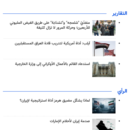
التقارير
منفذَيّ "شلمجه" و"تشذابة" على طريق الفيض المليوني
للأربعين؛ وحركة المرور لا تزال كثيفة
آيلب: أداة أمريكية لتدريب قادة العراق المستقبليين
استدعاء القائم بالأعمال الأوكراني إلى وزارة الخارجية
الرأي
لماذا يشكّل مضيق هرمز أداة استراتيجية لإيران؟
صدمة إيران لأحلام الإمارات