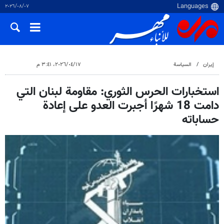
٠٧‏/٠٨‏/٢٠٢٦
إيران
السياسة
١٧‏/٠٤‏/٢٠٢٦، ٣:٤١ م
استخبارات الحرس الثوري: مقاومة لبنان التي
دامت 18 شهرًا أجبرت العدو على إعادة
حساباته