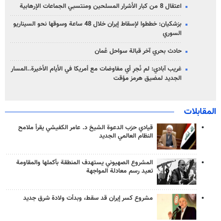
اعتقال 8 من كبار الأشرار المسلحين ومنتسبي الجماعات الإرهابية
بزشكيان: خططوا لإسقاط إيران خلال 48 ساعة وسوقها نحو السيناريو
السوري
حادث بحري آخر قبالة سواحل عُمان
غريب آبادي: لم نُجرِ أي مفاوضات مع أمريكا في الأيام الأخيرة..المسار
الجديد لمضيق هرمز مؤقت
المقابلات
قيادي حزب الدعوة الشيخ د. عامر الكفيشي يقرأ ملامح
النظام العالمي الجديد
المشروع الصهيوني يستهدف المنطقة بأكملها والمقاومة
تعيد رسم معادلة المواجهة
مشروع كسر إيران قد سقط، وبدأت ولادة شرق جديد