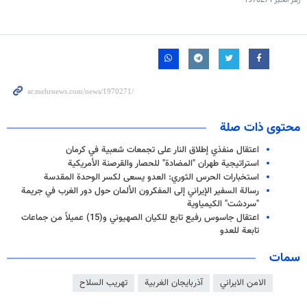
رمز الخبر
1970271
محتوى ذات صلة
اعتقال منفذي إطلاق النار على تجمعات شعبية في كرمان
استراتيجية طهران "المضادة" للحصار والقرصنة الأمريكية
استخبارات الحرس الثوري: العدو يسعى لكسر الوحدة المقدسة
رسالة السفير الإيراني إلى المفکرون الألمان حول دور الغرب في جريمة
"سردشت" الکیمیاویة
اعتقال جاسوس رفيع تابع للكيان الصهيوني و(15) عميلاً من جماعات
تابعة للعدو
سمات
الامن الايراني
آذربایجان الغربية
تهريب السلاح