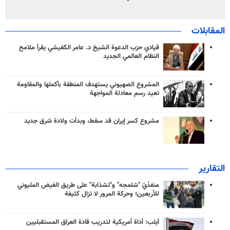
المقابلات
قيادي حزب الدعوة الشيخ د. عامر الكفيشي يقرأ ملامح
النظام العالمي الجديد
المشروع الصهيوني يستهدف المنطقة بأكملها والمقاومة
تعيد رسم معادلة المواجهة
مشروع كسر إيران قد سقط، وبدأت ولادة شرق جديد
التقارير
منفذَيّ "شلمجه" و"تشذابة" على طريق الفيض المليوني
للأربعين؛ وحركة المرور لا تزال كثيفة
آيلب: أداة أمريكية لتدريب قادة العراق المستقبليين