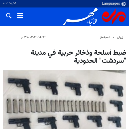
٠٩‏/٠٨‏/٢٠٢٦
إيران
المجتمع
٢٦‏/٠٤‏/٢٠٢٦، ٢:١٠ م
ضبط أسلحة وذخائر حربية في مدينة
"سردشت" الحدودية