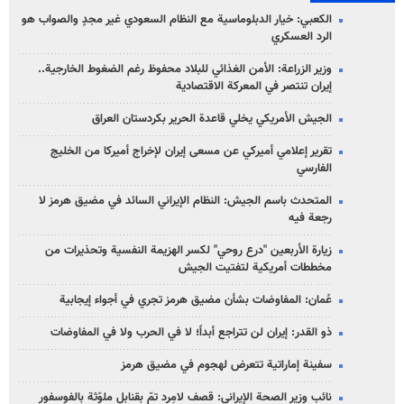
الكعبي: خيار الدبلوماسية مع النظام السعودي غير مجدٍ والصواب هو
الرد العسكري
وزير الزراعة: الأمن الغذائي للبلاد محفوظ رغم الضغوط الخارجية..
إيران تنتصر في المعركة الاقتصادية
الجيش الأمريكي يخلي قاعدة الحرير بكردستان العراق
تقرير إعلامي أميركي عن مسعى إيران لإخراج أميركا من الخليج
الفارسي
المتحدث باسم الجيش: النظام الإيراني السائد في مضيق هرمز لا
رجعة فيه
زيارة الأربعين "درع روحي" لكسر الهزيمة النفسية وتحذيرات من
مخططات أمريكية لتفتيت الجيش
عُمان: المفاوضات بشأن مضيق هرمز تجري في أجواء إيجابية
ذو القدر: إيران لن تتراجع أبداً؛ لا في الحرب ولا في المفاوضات
سفينة إماراتية تتعرض لهجوم في مضيق هرمز
نائب وزير الصحة الإيراني: قصف لامِرد تمّ بقنابل ملوّثة بالفوسفور