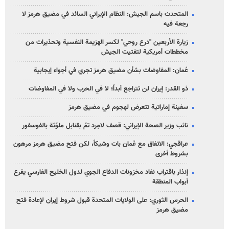
المتحدث باسم الجيش: النظام الإيراني السائد في مضيق هرمز لا
رجعة فيه
زيارة الأربعين "درع روحي" لكسر الهزيمة النفسية وتحذيرات من
مخططات أمريكية لتفتيت الجيش
عُمان: المفاوضات بشأن مضيق هرمز تجري في أجواء إيجابية
ذو القدر: إيران لن تتراجع أبداً؛ لا في الحرب ولا في المفاوضات
سفينة إماراتية تتعرض لهجوم في مضيق هرمز
نائب وزير الصحة الإيراني: قصف لامِرد تمّ بقنابل ملوّثة بالفوسفور
عراقجي: الاتفاق مع عُمان بات وشيكاً، لكن فتح مضيق هرمز مرهون
بشروط أخرى
إنذار باقتراب نفاد مخزونات الدفاع الجوي لدول الخليج الفارسي يقرع
أبواب المنطقة
الحرس الثوري: على الولايات المتحدة قبول شروط إيران لإعادة فتح
مضيق هرمز