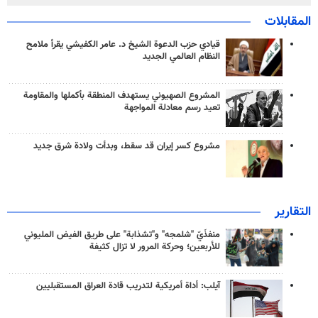
المقابلات
قيادي حزب الدعوة الشيخ د. عامر الكفيشي يقرأ ملامح
النظام العالمي الجديد
المشروع الصهيوني يستهدف المنطقة بأكملها والمقاومة
تعيد رسم معادلة المواجهة
مشروع كسر إيران قد سقط، وبدأت ولادة شرق جديد
التقارير
منفذَيّ "شلمجه" و"تشذابة" على طريق الفيض المليوني
للأربعين؛ وحركة المرور لا تزال كثيفة
آيلب: أداة أمريكية لتدريب قادة العراق المستقبليين