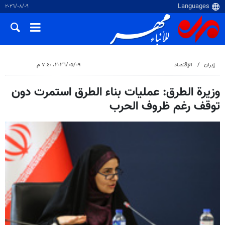
٠٩‏/٠٨‏/٢٠٢٦
إيران
الإقتصاد
٠٩‏/٠٥‏/٢٠٢٦، ٧:٤٠ م
وزيرة الطرق: عملیات بناء الطرق استمرت دون
توقف رغم ظروف الحرب